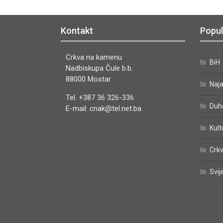
Kontakt
Popul
Crkva na kamenu
BiH
Nadbiskupa Čule b.b.
88000 Mostar
Naj
Tel. +387 36 326-336
Duh
E-mail: cnak@tel.net.ba
Kult
Crkv
Svij