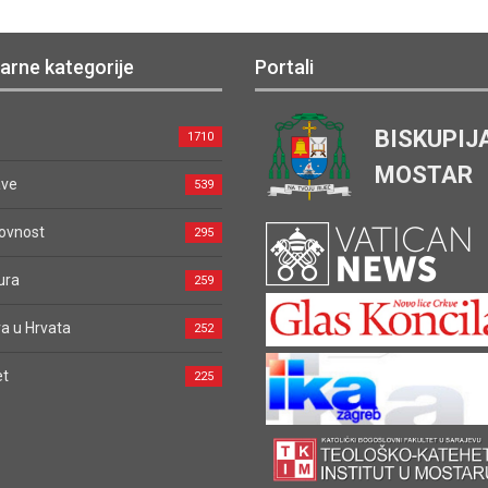
arne kategorije
Portali
BISKUPIJ
1710
MOSTAR
ave
539
ovnost
295
ura
259
a u Hrvata
252
et
225