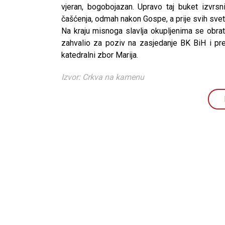
vjeran, bogobojazan. Upravo taj buket izvrs
čašćenja, odmah nakon Gospe, a prije svih sveta
Na kraju misnoga slavlja okupljenima se obrat
zahvalio za poziv na zasjedanje BK BiH i pre
katedralni zbor Marija.
Izvor: Crkva na kamenu