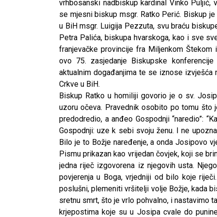
vrhbosanski nadbiskup kardinal Vinko Puljić, 
se mjesni biskup msgr. Ratko Perić. Biskup je
u BiH msgr. Luigija Pezzuta, svu braću biskup
Petra Palića, biskupa hvarskoga, kao i sve sv
franjevačke provincije fra Miljenkom Štekom i
ovo 75. zasjedanje Biskupske konferencije 
aktualnim događanjima te se iznose izvješća ra
Crkve u BiH.
Biskup Ratko u homiliji govorio je o sv. Josi
uzoru očeva. Pravednik osobito po tomu što j
predodredio, a anđeo Gospodnji “naredio”: “K
Gospodnji: uze k sebi svoju ženu. I ne upozna
Bilo je to Božje naređenje, a onda Josipovo vje
Pismu prikazan kao vrijedan čovjek, koji se brin
jedna riječ izgovorena iz njegovih usta. Njego
povjerenja u Boga, vrjedniji od bilo koje ri
poslušni, plemeniti vršitelji volje Božje, kada
sretnu smrt, što je vrlo pohvalno, i nastavimo t
krjepostima koje su u Josipa cvale do punine: