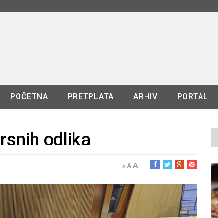
POČETNA
PRETPLATA
ARHIV
PORTAL
rsnih odlika
A
A
A