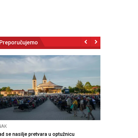
Preporučujemo
NAK
CNAK
ad se nasilje pretvara u optužnicu
Smrtovdan na