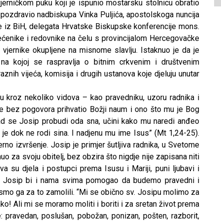
vjerničkom puku koji je ispunio mostarsku stolnicu obratio
 pozdravio nadbiskupa Vinka Puljića, apostolskoga nuncija
e iz BiH, delegata Hrvatske Biskupske konferencije mons.
ećenike i redovnike na čelu s provincijalom Hercegovačke
 vjernike okupljene na misnome slavlju. Istaknuo je da je
na kojoj se raspravlja o bitnim crkvenim i društvenim
znih vijeća, komisija i drugih ustanova koje djeluju unutar
pu kroz nekoliko vidova – kao pravedniku, uzoru radnika i
e bez pogovora prihvatio Božji naum i ono što mu je Bog
ad se Josip probudi oda sna, učini kako mu naredi anđeo
 je dok ne rodi sina. I nadjenu mu ime Isus” (Mt 1,24-25).
rno izvršenje. Josip je primjer šutljiva radnika, u Svetome
uo za svoju obitelj, bez obzira što nigdje nije zapisana niti
va su djela i postupci prema Isusu i Mariji, puni ljubavi i
ječi. Josip bi i nama svima pomogao da budemo pravedni i
 bismo ga za to zamolili. “Mi se obično sv. Josipu molimo za
ako! Ali mi se moramo moliti i boriti i za sretan život prema
 pravedan, poslušan, pobožan, ponizan, pošten, razborit,