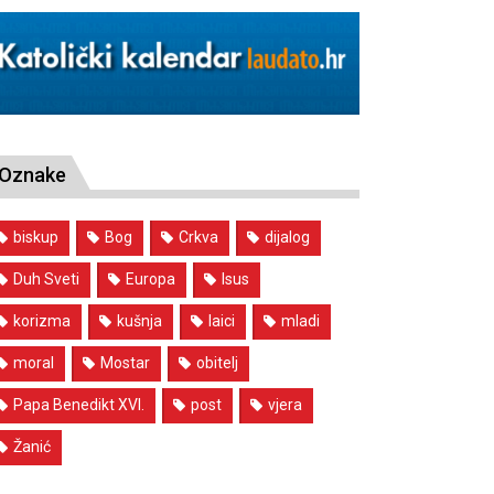
Oznake
biskup
Bog
Crkva
dijalog
Duh Sveti
Europa
Isus
korizma
kušnja
laici
mladi
moral
Mostar
obitelj
Papa Benedikt XVI.
post
vjera
Žanić