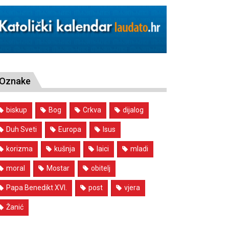
Oznake
biskup
Bog
Crkva
dijalog
Duh Sveti
Europa
Isus
korizma
kušnja
laici
mladi
moral
Mostar
obitelj
Papa Benedikt XVI.
post
vjera
Žanić