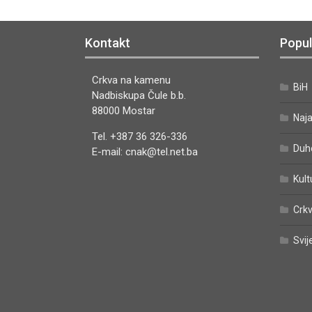
Kontakt
Popul
Crkva na kamenu
BiH
Nadbiskupa Čule b.b.
88000 Mostar
Naj
Tel. +387 36 326-336
Duh
E-mail: cnak@tel.net.ba
Kult
Crkv
Svij