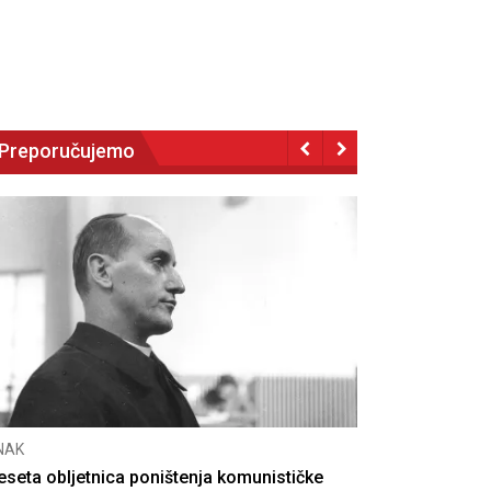
Preporučujemo
NAK
eseta obljetnica poništenja komunističke