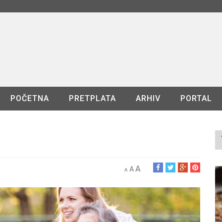
POČETNA
PRETPLATA
ARHIV
PORTAL
A
A
A