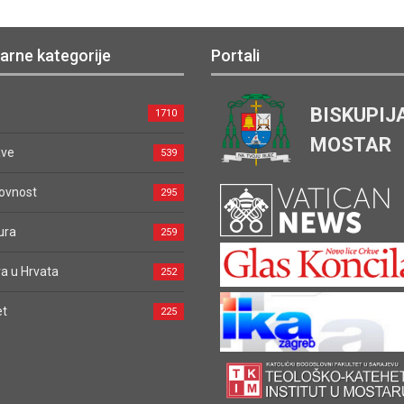
arne kategorije
Portali
BISKUPIJ
1710
MOSTAR
ave
539
ovnost
295
ura
259
a u Hrvata
252
et
225