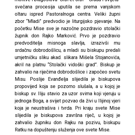
svečana procesija uputila se prema vanjskom
oltaru ispred Pastoralnoga centra. Veliki župni
zbor “Mladi” predvodio je liturgijsko pjevanje. Na
početku Mise sve je nazočne pozdravio stolački
župnik don Rajko Marković. Prvo je pozdravio
predvoditelja misnoga slavlja, izrazivši mu
srdačnu dobrodošlicu, a mladi su biskupu predali
umjetničku sliku akad. slikara Mišela Stojanovića,
akril na platnu “Stolački vidoški grad”. Biskup je
zahvalio na riječima dobrodošlice i započeo svetu
Misu. Poslije Evanđelja slijedila je biskupova
propovijed koja se pozorno slušala, a u kojoj je
biskup sv. Iliju stavio za uzor svima koji vjeruju u
jednoga Boga, a svijet pozvao da živi u Ilijinoj vjeri
koja je neustrašiva i tvrda. Pri kraju svete Mise
slijedila je biskupova završna riječ, u kojoj je
zahvalio župniku don Rajku na pozivu, biskupu
Ratku na dopuštenju služenja ove svete Mise.