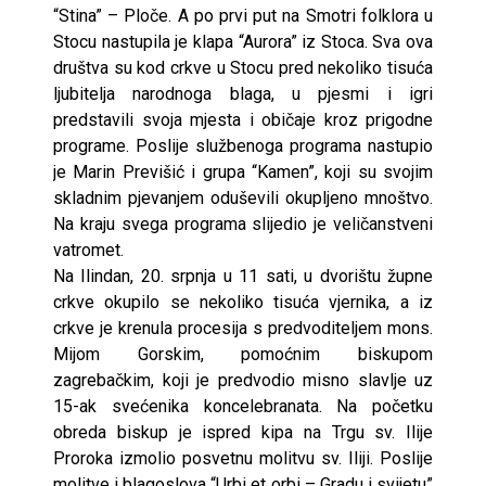
“Stina” – Ploče. A po prvi put na Smotri folklora u
Stocu nastupila je klapa “Aurora” iz Stoca. Sva ova
društva su kod crkve u Stocu pred nekoliko tisuća
ljubitelja narodnoga blaga, u pjesmi i igri
predstavili svoja mjesta i običaje kroz prigodne
programe. Poslije službenoga programa nastupio
je Marin Previšić i grupa “Kamen”, koji su svojim
skladnim pjevanjem oduševili okupljeno mnoštvo.
Na kraju svega programa slijedio je veličanstveni
vatromet.
Na Ilindan, 20. srpnja u 11 sati, u dvorištu župne
crkve okupilo se nekoliko tisuća vjernika, a iz
crkve je krenula procesija s predvoditeljem mons.
Mijom Gorskim, pomoćnim biskupom
zagrebačkim, koji je predvodio misno slavlje uz
15-ak svećenika koncelebranata. Na početku
obreda biskup je ispred kipa na Trgu sv. Ilije
Proroka izmolio posvetnu molitvu sv. Iliji. Poslije
molitve i blagoslova “Urbi et orbi – Gradu i svijetu”