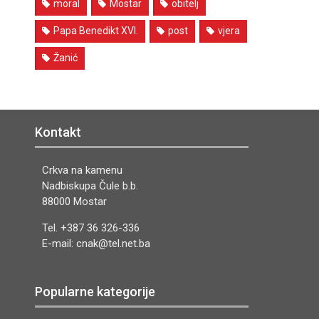
moral
Mostar
obitelj
Papa Benedikt XVI.
post
vjera
Žanić
Kontakt
Crkva na kamenu
Nadbiskupa Čule b.b.
88000 Mostar
Tel. +387 36 326-336
E-mail: cnak@tel.net.ba
Popularne kategorije