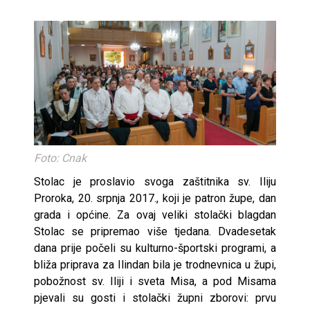
Foto: Cnak
Stolac je proslavio svoga zaštitnika sv. Iliju
Proroka, 20. srpnja 2017., koji je patron župe, dan
grada i općine. Za ovaj veliki stolački blagdan
Stolac se pripremao više tjedana. Dvadesetak
dana prije počeli su kulturno-športski programi, a
bliža priprava za Ilindan bila je trodnevnica u župi,
pobožnost sv. Iliji i sveta Misa, a pod Misama
pjevali su gosti i stolački župni zborovi: prvu