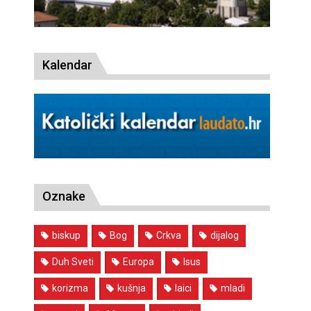
Kalendar
Oznake
biskup
Bog
Crkva
dijalog
Duh Sveti
Europa
Isus
korizma
kušnja
laici
mladi