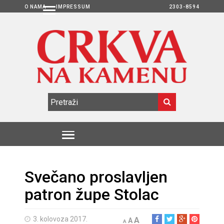
O NAMA
IMPRESSUM
2303-8594
Svečano proslavljen
patron župe Stolac
3. kolovoza 2017.
A
A
A