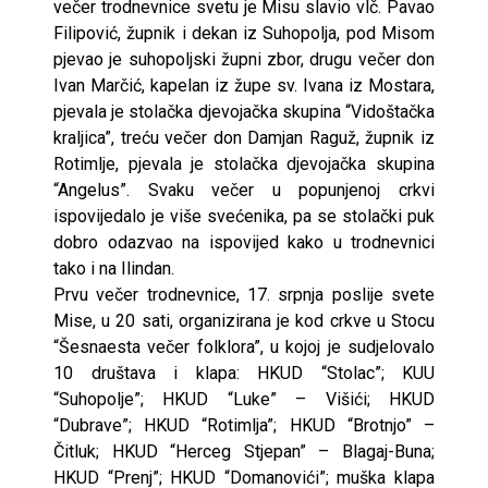
večer trodnevnice svetu je Misu slavio vlč. Pavao
Filipović, župnik i dekan iz Suhopolja, pod Misom
pjevao je suhopoljski župni zbor, drugu večer don
Ivan Marčić, kapelan iz župe sv. Ivana iz Mostara,
pjevala je stolačka djevojačka skupina “Vidoštačka
kraljica”, treću večer don Damjan Raguž, župnik iz
Rotimlje, pjevala je stolačka djevojačka skupina
“Angelus”. Svaku večer u popunjenoj crkvi
ispovijedalo je više svećenika, pa se stolački puk
dobro odazvao na ispovijed kako u trodnevnici
tako i na Ilindan.
Prvu večer trodnevnice, 17. srpnja poslije svete
Mise, u 20 sati, organizirana je kod crkve u Stocu
“Šesnaesta večer folklora”, u kojoj je sudjelovalo
10 društava i klapa: HKUD “Stolac”; KUU
“Suhopolje”; HKUD “Luke” – Višići; HKUD
“Dubrave”; HKUD “Rotimlja”; HKUD “Brotnjo” –
Čitluk; HKUD “Herceg Stjepan” – Blagaj-Buna;
HKUD “Prenj”; HKUD “Domanovići”; muška klapa