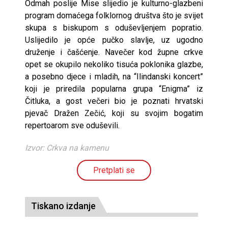
Odmah poslije Mise slijedio je kulturno-glazbeni
program domaćega folklornog društva što je svijet
skupa s biskupom s oduševljenjem popratio.
Uslijedilo je opće pučko slavlje, uz ugodno
druženje i čašćenje. Navečer kod župne crkve
opet se okupilo nekoliko tisuća poklonika glazbe,
a posebno djece i mladih, na “Ilindanski koncert”
koji je priredila popularna grupa “Enigma” iz
Čitluka, a gost večeri bio je poznati hrvatski
pjevač Dražen Zečić, koji su svojim bogatim
repertoarom sve oduševili.
Izvor: Crkva na kamenu
Pretplati se
Tiskano izdanje