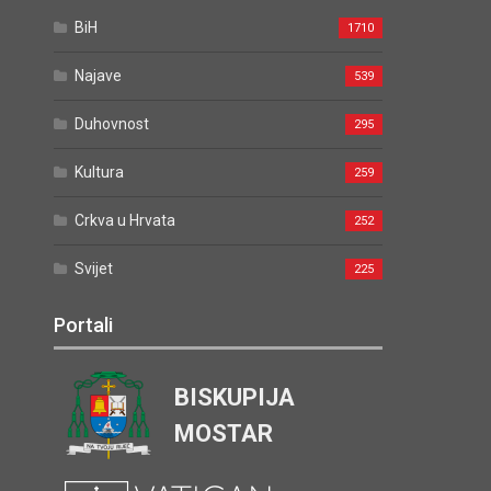
BiH
1710
Najave
539
Duhovnost
295
Kultura
259
Crkva u Hrvata
252
Svijet
225
Portali
BISKUPIJA
MOSTAR