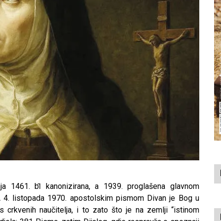
ipnja 1461. bȋ kanonizirana, a 1939. proglašena glavnom
. A 4. listopada 1970. apostolskim pismom Divan je Bog u
s crkvenih naučitelja, i to zato što je na zemlji “istinom