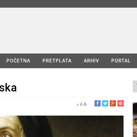
POČETNA
PRETPLATA
ARHIV
PORTAL
nska
A
A
A