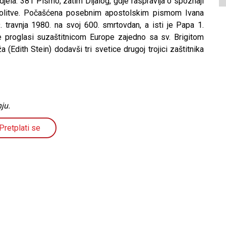
ri djela: 381 Pismo, zatim Dijalog, gdje raspravlja o spoznaji
i Molitve. Počašćena posebnim apostolskim pismom Ivana
9. travnja 1980. na svoj 600. smrtovdan, a isti je Papa 1.
 proglasi suzaštitnicom Europe zajedno sa sv. Brigitom
Edith Stein) dodavši tri svetice drugoj trojici zaštitnika
ju.
Pretplati se