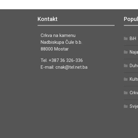
Kontakt
Popul
Crkva na kamenu
BiH
Nadbiskupa Čule b.b.
88000 Mostar
Naj
Tel. +387 36 326-336
Duh
E-mail: cnak@tel.net.ba
Kult
Crkv
Svij