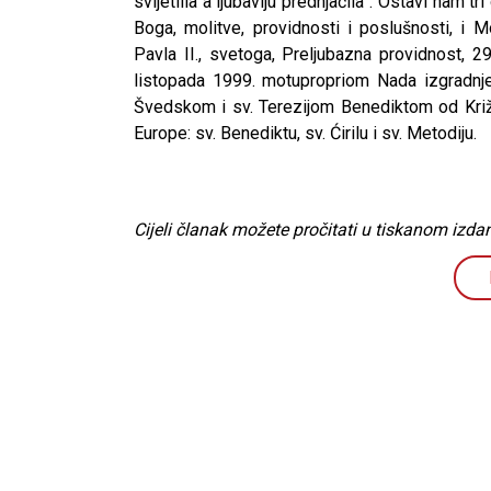
svijetlila a ljubavlju prednjačila”. Ostavi nam t
Boga, molitve, providnosti i poslušnosti, 
Pavla II., svetoga, Preljubazna providnost, 2
listopada 1999. motupropriom Nada izgradnje
Švedskom i sv. Terezijom Benediktom od Križa (
Europe: sv. Benediktu, sv. Ćirilu i sv. Metodiju.
Cijeli članak možete pročitati u tiskanom izdan