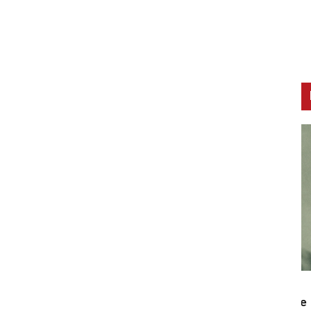
CNAK
C
Smrtovdan nadbiskupa Petra Čule
D