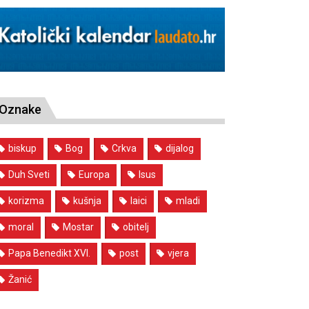
Oznake
biskup
Bog
Crkva
dijalog
Duh Sveti
Europa
Isus
korizma
kušnja
laici
mladi
moral
Mostar
obitelj
Papa Benedikt XVI.
post
vjera
Žanić