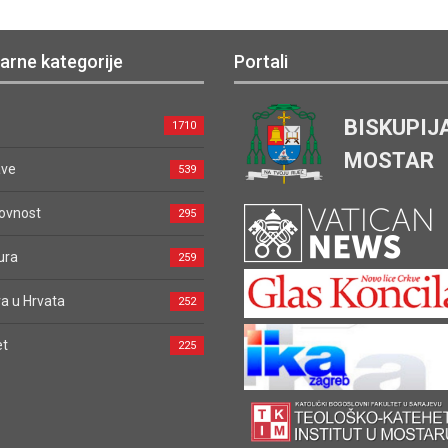
arne kategorije
Portali
BISKUPIJ
1710
MOSTAR
ave
539
ovnost
295
ura
259
a u Hrvata
252
et
225