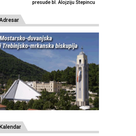
resude bl. Alojziju Stepincu
Adresar
Kalendar