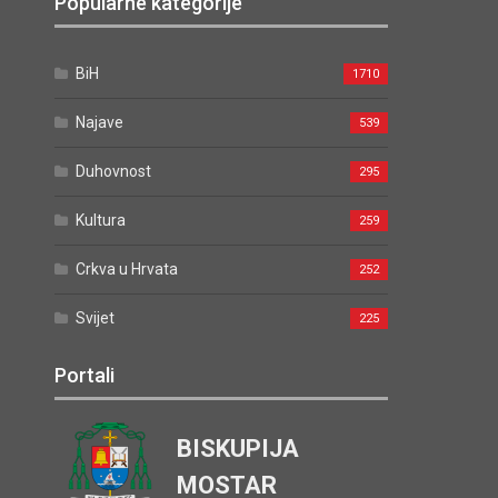
Popularne kategorije
BiH
1710
Najave
539
Duhovnost
295
Kultura
259
Crkva u Hrvata
252
Svijet
225
Portali
BISKUPIJA
MOSTAR