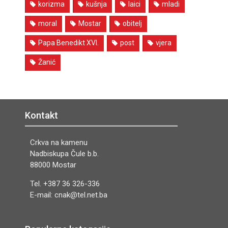
korizma
kušnja
laici
mladi
moral
Mostar
obitelj
Papa Benedikt XVI.
post
vjera
Žanić
Kontakt
Crkva na kamenu
Nadbiskupa Čule b.b.
88000 Mostar
Tel. +387 36 326-336
E-mail: cnak@tel.net.ba