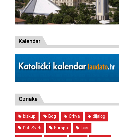
Kalendar
Oznake
biskup
Bog
Crkva
dijalog
Duh Sveti
Europa
Isus