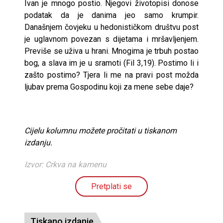
Ivan je mnogo postio. Njegovi životopisi donose
podatak da je danima jeo samo krumpir.
Današnjem čovjeku u hedonističkom društvu post
je uglavnom povezan s dijetama i mršavljenjem.
Previše se uživa u hrani. Mnogima je trbuh postao
bog, a slava im je u sramoti (Fil 3,19). Postimo li i
zašto postimo? Tjera li me na pravi post možda
ljubav prema Gospodinu koji za mene sebe daje?
Cijelu kolumnu možete pročitati u tiskanom
izdanju.
Izvor: Crkva na kamenu
Pretplati se
Tiskano izdanje