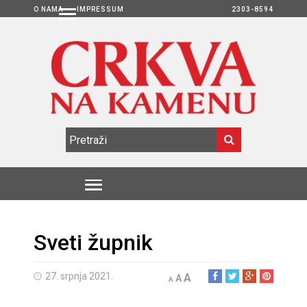
O NAMA
IMPRESSUM
2303-8594
Sveti župnik
27. srpnja 2021.
A
A
A