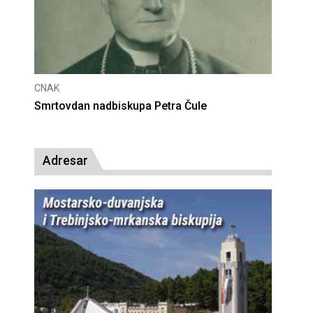
CNAK
CNAK
Smrtovdan nadbiskupa Petra Čule
Deset
presu
Adresar