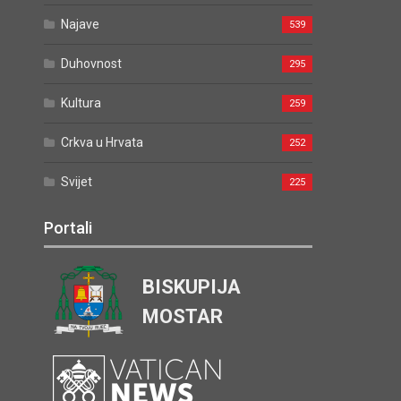
Najave
539
Duhovnost
295
Kultura
259
Crkva u Hrvata
252
Svijet
225
Portali
BISKUPIJA
MOSTAR