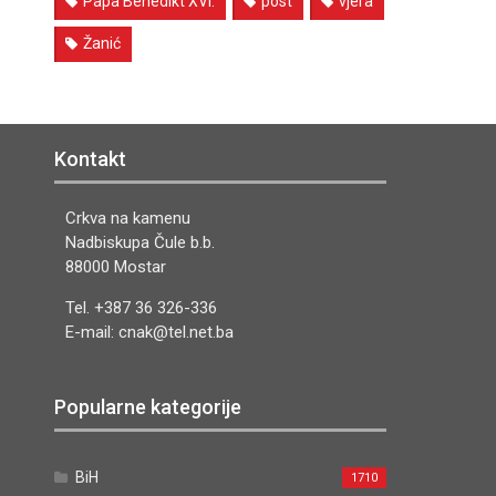
Papa Benedikt XVI.
post
vjera
Žanić
Kontakt
Crkva na kamenu
Nadbiskupa Čule b.b.
88000 Mostar
Tel. +387 36 326-336
E-mail: cnak@tel.net.ba
Popularne kategorije
BiH
1710