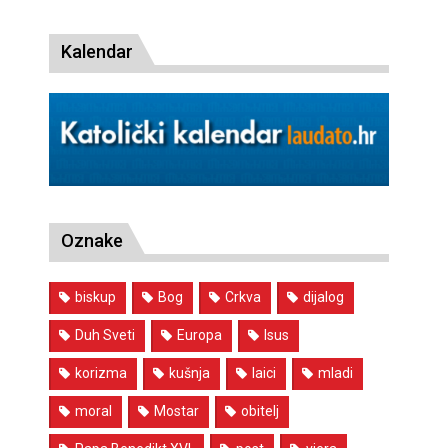
Kalendar
Oznake
biskup
Bog
Crkva
dijalog
Duh Sveti
Europa
Isus
korizma
kušnja
laici
mladi
moral
Mostar
obitelj