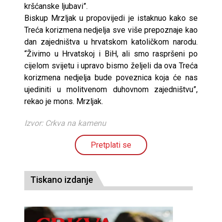
kršćanske ljubavi”.
Biskup Mrzljak u propovijedi je istaknuo kako se
Treća korizmena nedjelja sve više prepoznaje kao
dan zajedništva u hrvatskom katoličkom narodu.
“Živimo u Hrvatskoj i BiH, ali smo raspršeni po
cijelom svijetu i upravo bismo željeli da ova Treća
korizmena nedjelja bude poveznica koja će nas
ujediniti u molitvenom duhovnom zajedništvu”,
rekao je mons. Mrzljak.
Izvor: Crkva na kamenu
Pretplati se
Tiskano izdanje