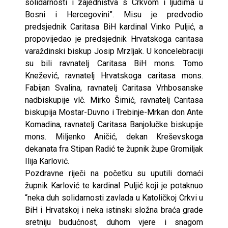
solidarnosti i zajedništva s Crkvom i ljudima u
Bosni i Hercegovini”. Misu je predvodio
predsjednik Caritasa BiH kardinal Vinko Puljić, a
propovijedao je predsjednik Hrvatskoga caritasa
varaždinski biskup Josip Mrzljak. U koncelebraciji
su bili ravnatelj Caritasa BiH mons. Tomo
Knežević, ravnatelj Hrvatskoga caritasa mons.
Fabijan Svalina, ravnatelj Caritasa Vrhbosanske
nadbiskupije vlč. Mirko Šimić, ravnatelj Caritasa
biskupija Mostar-Duvno i Trebinje-Mrkan don Ante
Komadina, ravnatelj Caritasa Banjolučke biskupije
mons. Miljenko Aničić, dekan Kreševskoga
dekanata fra Stipan Radić te župnik župe Gromiljak
Ilija Karlović.
Pozdravne riječi na početku su uputili domaći
župnik Karlović te kardinal Puljić koji je potaknuo
“neka duh solidarnosti zavlada u Katoličkoj Crkvi u
BiH i Hrvatskoj i neka istinski složna braća grade
sretniju budućnost, duhom vjere i snagom