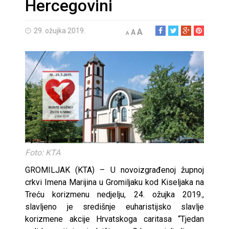
Hercegovini
29. ožujka 2019.
A
A
A
Foto: KTA
GROMILJAK (KTA) – U novoizgrađenoj župnoj
crkvi Imena Marijina u Gromiljaku kod Kiseljaka na
Treću korizmenu nedjelju, 24. ožujka 2019.,
slavljeno je središnje euharistijsko slavlje
korizmene akcije Hrvatskoga caritasa “Tjedan