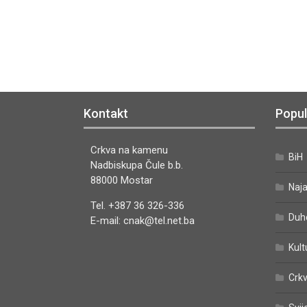
Kontakt
Popul
Crkva na kamenu
BiH
Nadbiskupa Čule b.b.
88000 Mostar
Naj
Tel. +387 36 326-336
Duh
E-mail: cnak@tel.net.ba
Kult
Crkv