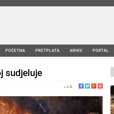
POČETNA
PRETPLATA
ARHIV
PORTAL
oj sudjeluje
A
A
A