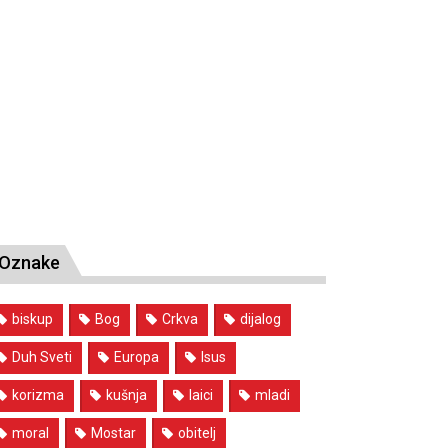
Oznake
biskup
Bog
Crkva
dijalog
Duh Sveti
Europa
Isus
korizma
kušnja
laici
mladi
moral
Mostar
obitelj