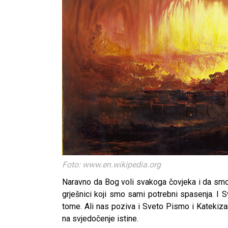
Foto: www.en.wikipedia.org
Naravno da Bog voli svakoga čovjeka i da smo 
grješnici koji smo sami potrebni spasenja. I
tome. Ali nas poziva i Sveto Pismo i Katekiza
na svjedočenje istine.