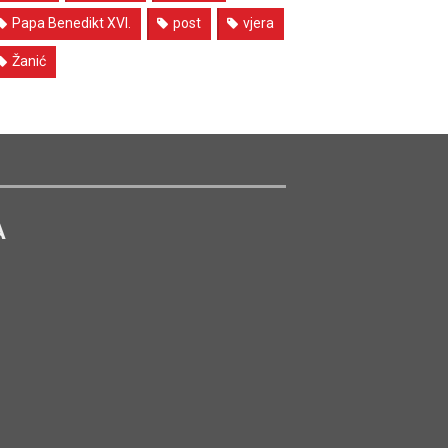
Papa Benedikt XVI.
post
vjera
Žanić
A