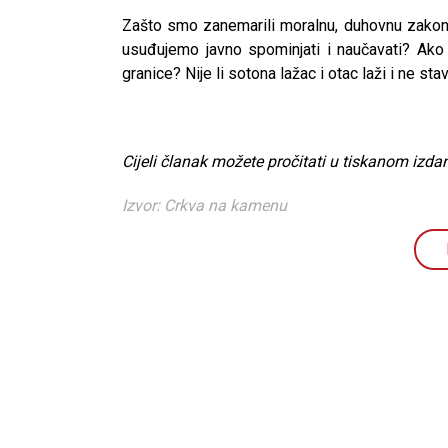
Zašto smo zanemarili moralnu, duhovnu zakonit
usuđujemo javno spominjati i naučavati? Ako d
granice? Nije li sotona lažac i otac laži i ne s
Cijeli članak možete pročitati u tiskanom izdan
Izvor: Crkva na kamenu