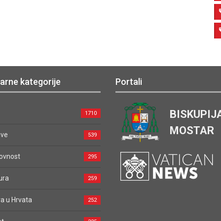
arne kategorije
Portali
BISKUPIJ
1710
MOSTAR
ave
539
ovnost
295
ura
259
a u Hrvata
252