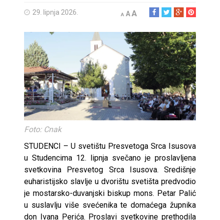
29. lipnja 2026.
A
A
A
Foto: Cnak
STUDENCI – U svetištu Presvetoga Srca Isusova
u Studencima 12. lipnja svečano je proslavljena
svetkovina Presvetog Srca Isusova. Središnje
euharistijsko slavlje u dvorištu svetišta predvodio
je mostarsko-duvanjski biskup mons. Petar Palić
u suslavlju više svećenika te domaćega župnika
don Ivana Perića. Proslavi svetkovine prethodila