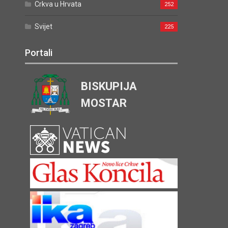
Crkva u Hrvata
252
Svijet
225
Portali
BISKUPIJA
MOSTAR