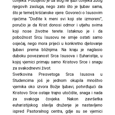
čovjeka. Podsjetio je da Bog ne ljubi čovjeka zbog
njegovih zasluga, nego zato što je ljubav sama,
što je temelj kršćanske vjere. Govoreći o Isusovim
riječima “Dođite k meni svi koji ste izmoreni”,
poručio je da Krist donosi odmor i utjehu svima
koji nose životne terete. Istaknuo je i da
pobožnost Srcu Isusovu ne smije ostati samo
osjećaj, nego mora prijeći u konkretno djelovanje
ljubavi prema bližnjima. Na kraju je naglasio
duboku povezanost Srca Isusova i Euharistije, u
kojoj vjernici primaju samo Kristovo Srce i snagu
za svakodnevni život.
Svetkovina Presvetoga Srca Isusova u
Studencima još je jednom okupila mnoštvo
vjernika oko izvora Božje ljubavi, potvrđujući da
Kristovo Srce ostaje trajno utočište, snaga i nada
za svakoga čovjeka. Nakon završetka
euharistijskog slavlja druženje je nastavljeno
ispred Pastoralnog centra, gdje su se vjernici