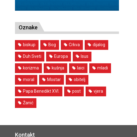
Oznake
biskup
Bog
Crkva
dijalog
Duh Sveti
Europa
Isus
korizma
kušnja
laici
mladi
moral
Mostar
obitelj
Papa Benedikt XVI.
post
vjera
Žanić
Kontakt