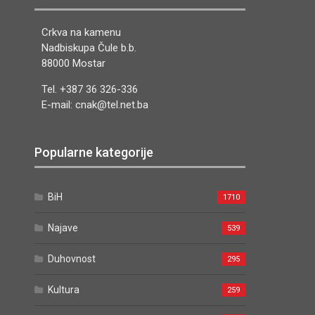
Crkva na kamenu
Nadbiskupa Čule b.b.
88000 Mostar
Tel. +387 36 326-336
E-mail: cnak@tel.net.ba
Popularne kategorije
BiH
1710
Najave
539
Duhovnost
295
Kultura
259