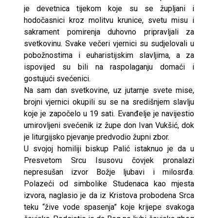
je devetnica tijekom koje su se župljani i
hodočasnici kroz molitvu krunice, svetu misu i
sakrament pomirenja duhovno pripravljali za
svetkovinu. Svake večeri vjernici su sudjelovali u
pobožnostima i euharistijskim slavljima, a za
ispovijed su bili na raspolaganju domaći i
gostujući svećenici.
Na sam dan svetkovine, uz jutarnje svete mise,
brojni vjernici okupili su se na središnjem slavlju
koje je započelo u 19 sati. Evanđelje je navijestio
umirovljeni svećenik iz župe don Ivan Vukšić, dok
je liturgijsko pjevanje predvodio župni zbor.
U svojoj homiliji biskup Palić istaknuo je da u
Presvetom Srcu Isusovu čovjek pronalazi
nepresušan izvor Božje ljubavi i milosrđa.
Polazeći od simbolike Studenaca kao mjesta
izvora, naglasio je da iz Kristova probodena Srca
teku “žive vode spasenja” koje krijepe svakoga