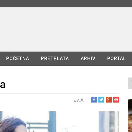
POČETNA
PRETPLATA
ARHIV
PORTAL
ja
A
A
A