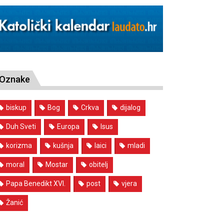
Oznake
biskup
Bog
Crkva
dijalog
Duh Sveti
Europa
Isus
korizma
kušnja
laici
mladi
moral
Mostar
obitelj
Papa Benedikt XVI.
post
vjera
Žanić