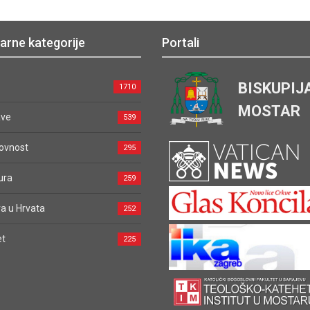
arne kategorije
Portali
BISKUPIJ
1710
MOSTAR
ave
539
ovnost
295
ura
259
a u Hrvata
252
et
225