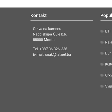
Kontakt
Popul
Crkva na kamenu
BiH
Nadbiskupa Čule b.b.
88000 Mostar
Naj
Tel. +387 36 326-336
Duh
E-mail: cnak@tel.net.ba
Kult
Crkv
Svij