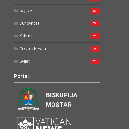
Najave
539
Duhovnost
295
Kultura
259
Crkva u Hrvata
252
Svijet
225
Portali
BISKUPIJA
MOSTAR