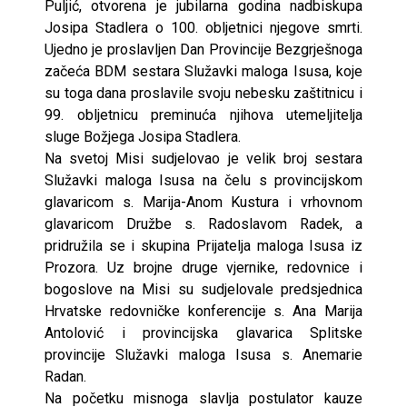
Puljić, otvorena je jubilarna godina nadbiskupa
Josipa Stadlera o 100. obljetnici njegove smrti.
Ujedno je proslavljen Dan Provincije Bezgrješnoga
začeća BDM sestara Služavki maloga Isusa, koje
su toga dana proslavile svoju nebesku zaštitnicu i
99. obljetnicu preminuća njihova utemeljitelja
sluge Božjega Josipa Stadlera.
Na svetoj Misi sudjelovao je velik broj sestara
Služavki maloga Isusa na čelu s provincijskom
glavaricom s. Marija-Anom Kustura i vrhovnom
glavaricom Družbe s. Radoslavom Radek, a
pridružila se i skupina Prijatelja maloga Isusa iz
Prozora. Uz brojne druge vjernike, redovnice i
bogoslove na Misi su sudjelovale predsjednica
Hrvatske redovničke konferencije s. Ana Marija
Antolović i provincijska glavarica Splitske
provincije Služavki maloga Isusa s. Anemarie
Radan.
Na početku misnoga slavlja postulator kauze