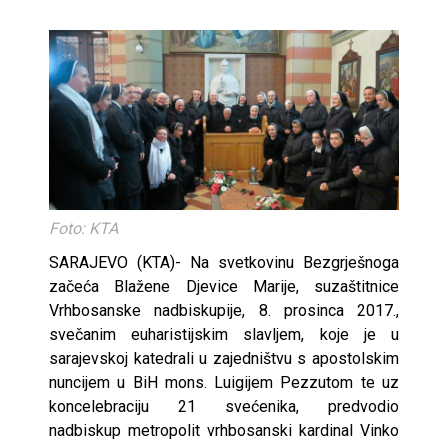
Foto: KTA
SARAJEVO (KTA)- Na svetkovinu Bezgrješnoga
začeća Blažene Djevice Marije, suzaštitnice
Vrhbosanske nadbiskupije, 8. prosinca 2017.,
svečanim euharistijskim slavljem, koje je u
sarajevskoj katedrali u zajedništvu s apostolskim
nuncijem u BiH mons. Luigijem Pezzutom te uz
koncelebraciju 21 svećenika, predvodio
nadbiskup metropolit vrhbosanski kardinal Vinko