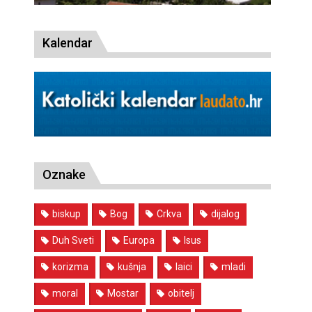
Kalendar
Oznake
biskup
Bog
Crkva
dijalog
Duh Sveti
Europa
Isus
korizma
kušnja
laici
mladi
moral
Mostar
obitelj