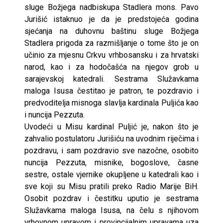
sluge Božjega nadbiskupa Stadlera mons. Pavo
Jurišić istaknuo je da je predstojeća godina
sjećanja na duhovnu baštinu sluge Božjega
Stadlera prigoda za razmišljanje o tome što je on
učinio za mjesnu Crkvu vrhbosansku i za hrvatski
narod, kao i za hodočašća na njegov grob u
sarajevskoj katedrali. Sestrama Služavkama
maloga Isusa čestitao je patron, te pozdravio i
predvoditelja misnoga slavlja kardinala Puljića kao
i nuncija Pezzuta.
Uvodeći u Misu kardinal Puljić je, nakon što je
zahvalio postulatoru Jurišiću na uvodnim riječima i
pozdravu, i sam pozdravio sve nazočne, osobito
nuncija Pezzuta, misnike, bogoslove, časne
sestre, ostale vjernike okupljene u katedrali kao i
sve koji su Misu pratili preko Radio Marije BiH.
Osobit pozdrav i čestitku uputio je sestrama
Služavkama maloga Isusa, na čelu s njihovom
vrhovnom upravom i provincijalnim upravama uza