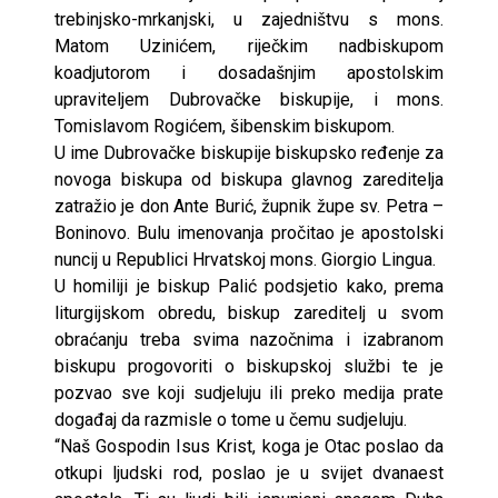
trebinjsko-mrkanjski, u zajedništvu s mons.
Matom Uzinićem, riječkim nadbiskupom
koadjutorom i dosadašnjim apostolskim
upraviteljem Dubrovačke biskupije, i mons.
Tomislavom Rogićem, šibenskim biskupom.
U ime Dubrovačke biskupije biskupsko ređenje za
novoga biskupa od biskupa glavnog zareditelja
zatražio je don Ante Burić, župnik župe sv. Petra –
Boninovo. Bulu imenovanja pročitao je apostolski
nuncij u Republici Hrvatskoj mons. Giorgio Lingua.
U homiliji je biskup Palić podsjetio kako, prema
liturgijskom obredu, biskup zareditelj u svom
obraćanju treba svima nazočnima i izabranom
biskupu progovoriti o biskupskoj službi te je
pozvao sve koji sudjeluju ili preko medija prate
događaj da razmisle o tome u čemu sudjeluju.
“Naš Gospodin Isus Krist, koga je Otac poslao da
otkupi ljudski rod, poslao je u svijet dvanaest