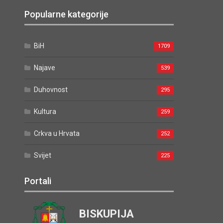
Popularne kategorije
BiH
1709
Najave
539
Duhovnost
295
Kultura
259
Crkva u Hrvata
252
Svijet
225
Portali
BISKUPIJA