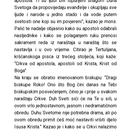
apostola. Ti su ljudi bili ispunjeni snagom Duha
Svetoga da propovijedaju evanđelje i okupljaju sve
ljude i narode u jedno stado i da vode putem
svetosti one koji su im povjereni”, kazao je mons.
Palić te nadalje objasnio kako su apostoli odabrali
nasljednike i kako se polaganjem ruku prenosi
sakrament reda iz naraštaja u naraštaj što se
nastavlja i u ovo vrijeme. Citirao je Tertulijana,
kršćanskoga pisca iz trećeg stoljeća, koji kaže:
“Crkva od apostola, apostoli od Krista, Krist od
Boga”.
Na kraju se obratio imenovanom biskupu: “Dragi
biskupe Roko! Ono što Bog čini danas na Tebi
biskupskim posvećenjem, činio je i prije u svakom
naraštaju Crkve. Duh Sveti sići će na Te u sili, u
ovom vrlo jednostavnom, jasnom i nedramatičnom
obredu. Duhu Svetome nije potrebna drama, ali po
ovom obredu primit ćeš moć nastaviti vršiti djelo
Isusa Krista.” Kazao je i kako se u Crkvi nalazimo