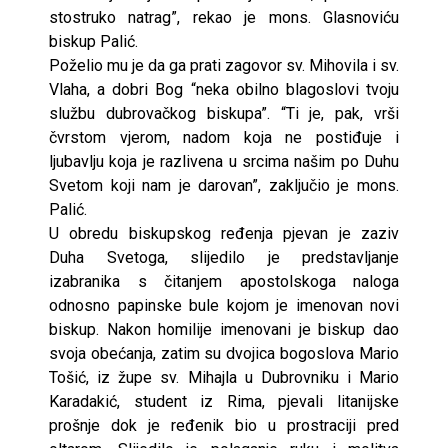
stostruko natrag”, rekao je mons. Glasnoviću
biskup Palić.
Poželio mu je da ga prati zagovor sv. Mihovila i sv.
Vlaha, a dobri Bog “neka obilno blagoslovi tvoju
službu dubrovačkog biskupa”. “Ti je, pak, vrši
čvrstom vjerom, nadom koja ne postiđuje i
ljubavlju koja je razlivena u srcima našim po Duhu
Svetom koji nam je darovan”, zaključio je mons.
Palić.
U obredu biskupskog ređenja pjevan je zaziv
Duha Svetoga, slijedilo je predstavljanje
izabranika s čitanjem apostolskoga naloga
odnosno papinske bule kojom je imenovan novi
biskup. Nakon homilije imenovani je biskup dao
svoja obećanja, zatim su dvojica bogoslova Mario
Tošić, iz župe sv. Mihajla u Dubrovniku i Mario
Karadakić, student iz Rima, pjevali litanijske
prošnje dok je ređenik bio u prostraciji pred