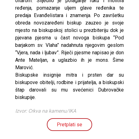
oltarom. Slijedilo je polaganje ruku i molitva
ređenja, pomazanje uljem glave ređenika te
predaja Evanđelistara i znamenja. Po završetku
obreda novozaređeni biskup zauzeo je svoje
mjesto na biskupskoj stolici u prezbiteriju dok je
pjevana pjesma u čast novoga biskupa “Pod
barjakom sv. Vlaha” nadahnuta njegovim geslom
“Vjera, nada i ljubav”. Riječi pjesme napisao je don
Ante Mateljan, a uglazbio ih je mons. Šime
Marović.
Biskupske insignije mitra i prsten dar su
biskupove obitelji, rodbine i prijatelja, a biskupski
štap darovali su mu svećenici Dubrovačke
biskupije.
Izvor: Crkva na kamenu/IKA
Pretplati se