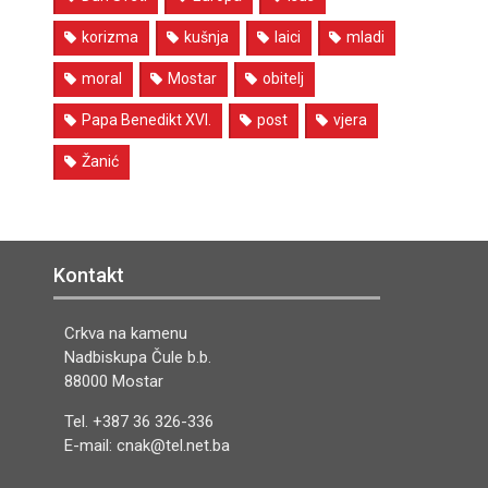
korizma
kušnja
laici
mladi
moral
Mostar
obitelj
Papa Benedikt XVI.
post
vjera
Žanić
Kontakt
Crkva na kamenu
Nadbiskupa Čule b.b.
88000 Mostar
Tel. +387 36 326-336
E-mail: cnak@tel.net.ba