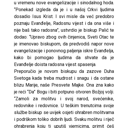
u vremenu nove evangelizacije i sinodalnog hoda.
“Ponekad izgleda da je i u našoj Crkvi ljudima
dosadio Isus Krist. I svi misle da već predobro
poznaju Evanđelje, Radosnu vijest i da ona više i
nije baš tako radosna”, ustvrdio je biskup Palić te
dodao: “Upravo zbog ovih činjenica, Sveti Otac te
je imenovao biskupom, da predvodiš napor nove
evangelizacije i ponovnog paljenja iskre Evanđelja,
kako bi pomogao ljudima da shvate da je
Evanđelje doista radosna vijest spasenja.
Preporučio je novom biskupu da zazove Duha
Svetoga kada treba mudrost i snagu i da ostane
blizu Marije, naše Presvete Majke. Ona zna kako
je reći “Da” Bogu i biti potpuno otvoren Božjoj volji.
“Zamoli za molitvu i svoj narod, svećenike,
redovnike i redovnice. U teškim trenutcima svoje
službe biskup se uvijek osjeti ohrabren molitvama
i podrškom toliko dobrih ljudi. Svaku molitvu i riječ
ohrabrenja koju ti uputiš vjernicima, primit ćeš