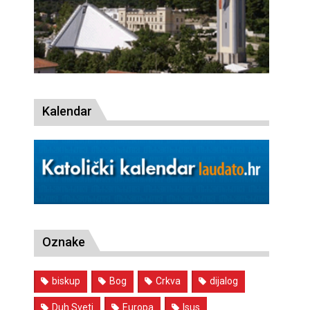
Kalendar
Oznake
biskup
Bog
Crkva
dijalog
Duh Sveti
Europa
Isus