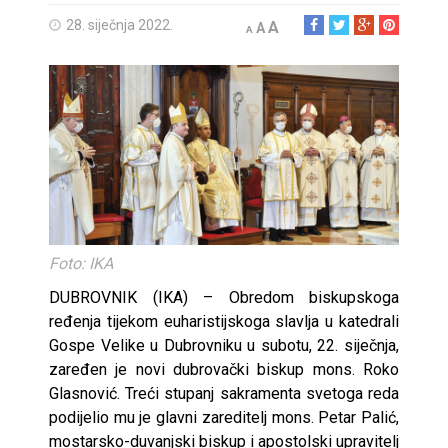
28. siječnja 2022.
A
A
A
Foto: IKA
DUBROVNIK (IKA) – Obredom biskupskoga
ređenja tijekom euharistijskoga slavlja u katedrali
Gospe Velike u Dubrovniku u subotu, 22. siječnja,
zaređen je novi dubrovački biskup mons. Roko
Glasnović. Treći stupanj sakramenta svetoga reda
podijelio mu je glavni zareditelj mons. Petar Palić,
mostarsko-duvanjski biskup i apostolski upravitelj