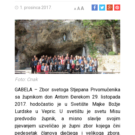
1. prosinca 2017.
A
A
A
Foto: Cnak
GABELA – Zbor svetoga Stjepana Prvomučenika
sa župnikom don Antom Đerekom 29. listopada
2017. hodočastio je u Svetište Majke Božje
Lurdske u Vepric. U svetištu je svetu Misu
predvodio župnik, a misno slavlje svojim
pjevanjem uzveličao je župni zbor kojega čini
pedesetak članova dječjega i velikoga zbora.