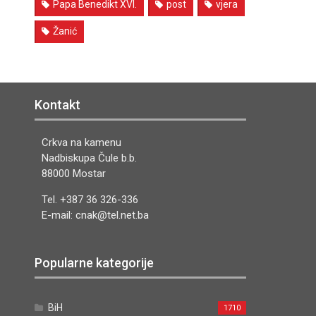
Papa Benedikt XVI.
post
vjera
Žanić
Kontakt
Crkva na kamenu
Nadbiskupa Čule b.b.
88000 Mostar
Tel. +387 36 326-336
E-mail: cnak@tel.net.ba
Popularne kategorije
BiH
1710