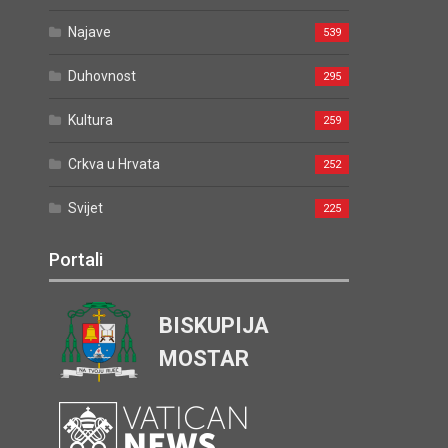
Najave
539
Duhovnost
295
Kultura
259
Crkva u Hrvata
252
Svijet
225
Portali
BISKUPIJA
MOSTAR