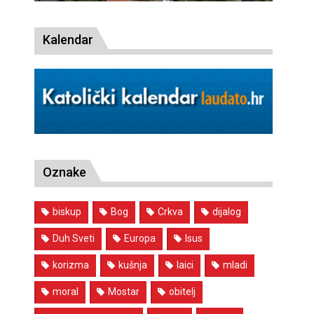
Kalendar
Oznake
biskup
Bog
Crkva
dijalog
Duh Sveti
Europa
Isus
korizma
kušnja
laici
mladi
moral
Mostar
obitelj