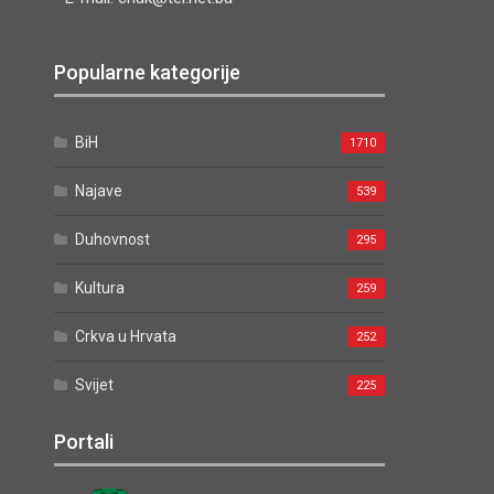
Popularne kategorije
BiH
1710
Najave
539
Duhovnost
295
Kultura
259
Crkva u Hrvata
252
Svijet
225
Portali