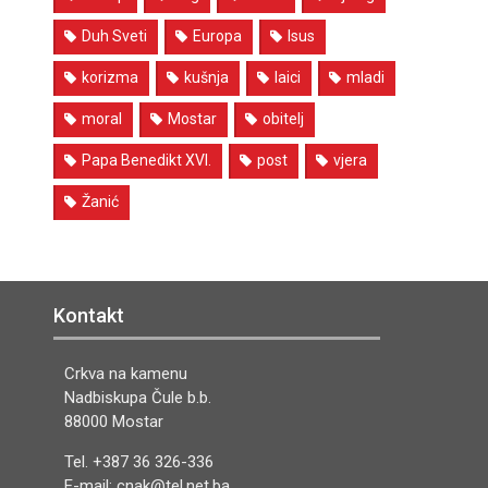
Duh Sveti
Europa
Isus
korizma
kušnja
laici
mladi
moral
Mostar
obitelj
Papa Benedikt XVI.
post
vjera
Žanić
Kontakt
Crkva na kamenu
Nadbiskupa Čule b.b.
88000 Mostar
Tel. +387 36 326-336
E-mail: cnak@tel.net.ba