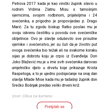
Petrova 2017. kada je kao vinički župnik slavio u
rodnim Vrdima Zlatnu Misu s tamošnjim
vjernicima, svojom rodbinom, prijateljima i 24
svećenika, a prigodno je propovijedao p. Drago
Marić. Za tu zgodu biskup Ratko poslao mu je
svoju iskrenu čestitku u povodu ove svećeničke
obljetnice. Ovo je slavlje oduševilo sve prisutne
vjernike i svećenstvo, jer su čuli da je životni put
ovoga svećenika bio težak ali na svakome koraku
sijao je dobrotu koju je crpio iz Evanđelja. Don
Joko Blažević mu je u ime svih svećenika darovao
umjetničko djelo u drvetu koje prikazuje Krista
Raspetoga, a to je ujedno podsjećanje na onaj dan
slavlja Mlade Mise kada mu je tadašnji župnik don
Srećko Bošnjak predao veliki drveni križ.
Izvor: Crkva na kamenu
Pretplati se