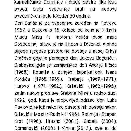
karmelićanke Dominike i druge sestre Ilke koja
svoga brata svećenika prati na njegovu
svećeničkom putu također 50 godina.
Don Bariša je za svećenika zaređen na Petrovo
1967. u Đakovu s 15 kolega od kojih je 7 živih.
Mladu Misu (s motom: Veliča duša moja
Gospodina) slavio je na Ilindan u Drežnici, a onda
slijede njegove pastoralne postaje u našoj Crkvi:
Dračevo gdje je pomagao don Jakovu Bagariću i
Grabovica gdje je zamjenjivao don Andriju Iličića
(1968.), Rotimlja u zamjeni župnika don Ivana
Kordića (1968.-1969.), Trebinja (1969.-1971.),
Hutovo (1971.-1982.), Grljevići (1982.-1996.),
zatim nakon proslave Srebrne Mise u rodnoj župi
1992. god. kada je propovijed održao don Luka
Pavlović, te još nekoliko pastoralnih postaja nakon
Grljevića: Mostar-Rudnik (1996.), Rotimlja i Stjepan
Krst (1998.), Hrasno (2001.), Gabela (2004.),
Domanovići (2008.) i Vinica (2012.), sve to do