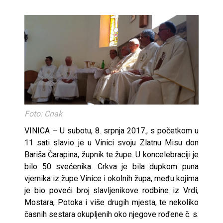
Foto: Cnak
VINICA – U subotu, 8. srpnja 2017., s početkom u
11 sati slavio je u Vinici svoju Zlatnu Misu don
Bariša Čarapina, župnik te župe. U koncelebraciji je
bilo 50 svećenika. Crkva je bila dupkom puna
vjernika iz župe Vinice i okolnih župa, među kojima
je bio poveći broj slavljenikove rodbine iz Vrdi,
Mostara, Potoka i više drugih mjesta, te nekoliko
časnih sestara okupljenih oko njegove rođene č. s.