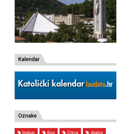
Kalendar
Oznake
biskup
Bog
Crkva
dijalog