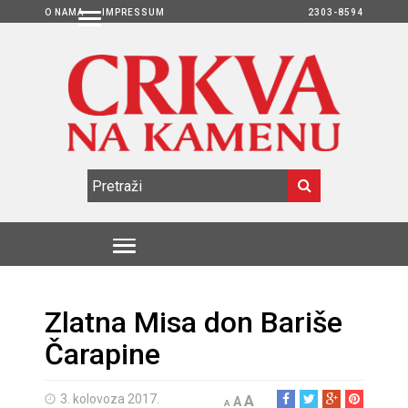
O NAMA
IMPRESSUM
2303-8594
Zlatna Misa don Bariše
Čarapine
3. kolovoza 2017.
A
A
A