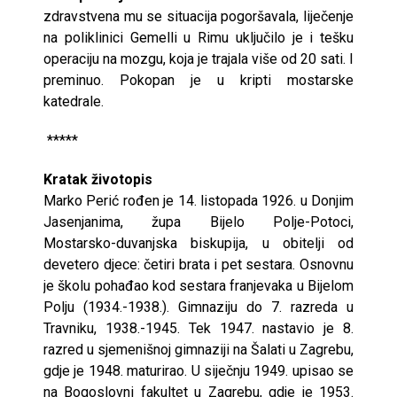
zdravstvena mu se situacija pogoršavala, liječenje
na poliklinici Gemelli u Rimu uključilo je i tešku
operaciju na mozgu, koja je trajala više od 20 sati. I
preminuo. Pokopan je u kripti mostarske
katedrale.
*****
Kratak životopis
Marko Perić rođen je 14. listopada 1926. u Donjim
Jasenjanima, župa Bijelo Polje-Potoci,
Mostarsko-duvanjska biskupija, u obitelji od
devetero djece: četiri brata i pet sestara. Osnovnu
je školu pohađao kod sestara franjevaka u Bijelom
Polju (1934.-1938.). Gimnaziju do 7. razreda u
Travniku, 1938.-1945. Tek 1947. nastavio je 8.
razred u sjemenišnoj gimnaziji na Šalati u Zagrebu,
gdje je 1948. maturirao. U siječnju 1949. upisao se
na Bogoslovni fakultet u Zagrebu, gdje je 1953.