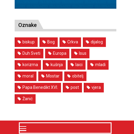
Oznake
biskup
Bog
Crkva
dijalog
Duh Sveti
Europa
Isus
korizma
kušnja
laici
mladi
moral
Mostar
obitelj
Papa Benedikt XVI.
post
vjera
Žanić