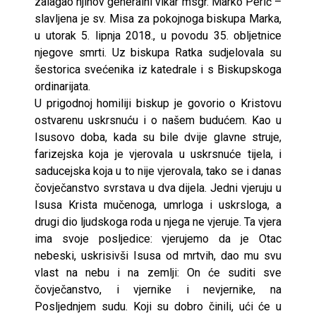
zalagao njihov generalni vikar msgr. Marko Perić –
slavljena je sv. Misa za pokojnoga biskupa Marka,
u utorak 5. lipnja 2018., u povodu 35. obljetnice
njegove smrti. Uz biskupa Ratka sudjelovala su
šestorica svećenika iz katedrale i s Biskupskoga
ordinarijata.
U prigodnoj homiliji biskup je govorio o Kristovu
ostvarenu uskrsnuću i o našem budućem. Kao u
Isusovo doba, kada su bile dvije glavne struje,
farizejska koja je vjerovala u uskrsnuće tijela, i
saducejska koja u to nije vjerovala, tako se i danas
čovječanstvo svrstava u dva dijela. Jedni vjeruju u
Isusa Krista mučenoga, umrloga i uskrsloga, a
drugi dio ljudskoga roda u njega ne vjeruje. Ta vjera
ima svoje posljedice: vjerujemo da je Otac
nebeski, uskrisivši Isusa od mrtvih, dao mu svu
vlast na nebu i na zemlji: On će suditi sve
čovječanstvo, i vjernike i nevjernike, na
Posljednjem sudu. Koji su dobro činili, ući će u