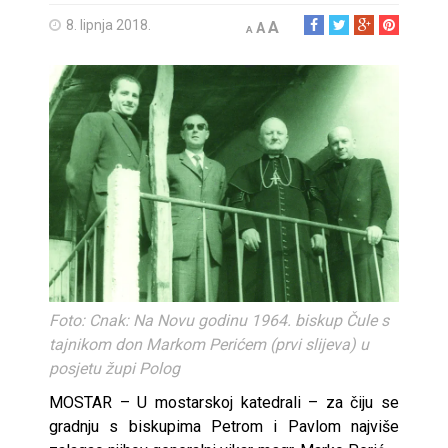
8. lipnja 2018.
A
A
A
Foto: Cnak: Na Novu godinu 1964. biskup Čule s
tajnikom don Markom Perićem (prvi slijeva) u
posjetu župi Polog
MOSTAR – U mostarskoj katedrali – za čiju se
gradnju s biskupima Petrom i Pavlom najviše