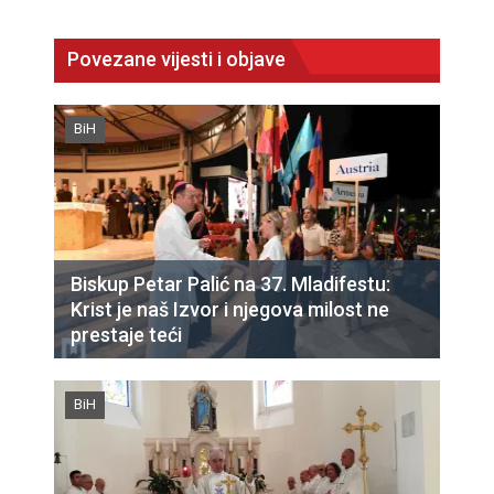
Povezane vijesti i objave
BiH
Biskup Petar Palić na 37. Mladifestu:
Krist je naš Izvor i njegova milost ne
prestaje teći
BiH