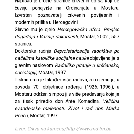
Napisao je brojne stranice crkvenih spisa, koji se
čuvaju ponajviše na Ordinarijatu u Mostaru.
Izvrstan poznavatelj crkvenih povijesnih i
modernih prilika u Hercegovini.
Glavno mu je djelo
Hercegovačka afera. Pregled
događaja i Važniji dokumenti,
Mostar, 2002., 557
stranica.
Doktorska radnja
Deproletarizacija radništva po
načelima katoličke socijalne nauke
objavljena je s
glavnim naslovom
Radničko pitanje u kršćanskoj
sociologiji
, Mostar, 1997.
Tiskano mu je također više radova, a o njemu je, u
povodu 70. obljetnice rođenja (1926.-1996.), u
Mostaru održan simpozij s više predavanja koja je
za tisak priredio don Ante Komadina,
Veličina
evanđeoske malenosti. Život i rad don Marka
Perića,
Mostar, 1997.
Izvor: Crkva na kamenu/http://www.md-tm.ba