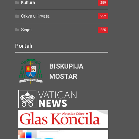
Kultura
259
Crkva u Hrvata
252
Svijet
225
Portali
BISKUPIJA
MOSTAR