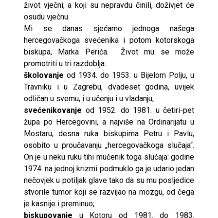
život vječni; a koji su nepravdu činili, doživjet će
osudu vječnu.
Mi se danas sjećamo jednoga našega
hercegovačkoga svećenika i potom kotorskoga
biskupa, Marka Perića. Život mu se može
promotriti u tri razdoblja:
školovanje
od 1934. do 1953. u Bijelom Polju, u
Travniku i u Zagrebu, dvadeset godina, uvijek
odličan u svemu, i u učenju i u vladanju;
svećenikovanje
od 1952. do 1981. u četiri-pet
župa po Hercegovini, a najviše na Ordinarijatu u
Mostaru, desna ruka biskupima Petru i Pavlu,
osobito u proučavanju „hercegovačkoga slučaja“.
On je u neku ruku tihi mučenik toga slučaja: godine
1974. na jednoj krizmi podmuklo ga je udario jedan
nečovjek u potiljak glave tako da su mu posljedice
stvorile tumor koji se razvijao na mozgu, od čega
je kasnije i preminuo;
biskupovanje
u Kotoru od 1981. do 1983.