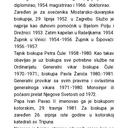
diplomirao; 1954. magistrirao i 1966. doktorirao.
Zaređen je za svećenika Mostarsko-duvanjske
biskupije, 29. lipnja 1952. u Zagrebu. Služio je
najprije kao duhovni pomoćnik u Bijelom Polju i
Drežnici: 1953. Zatim kapelan u Rašeljkama: 1954.
Župnik u Vinici: 1954.-1956. Župnik u Šipovači:
1956.-1957.
Tajnik biskupa Petra Čule: 1958.-1980. Kao takav
obavljao je uz biskupa sve potrebne službe na
Ordinarijatu. Generalni vikar biskupa Čule:
1970.-1971.; biskupa Pavla Žanića 1980.-1981.
Generalni provikar sa svim pravima i ovlastima
generalnoga vikara: 1971.-1980. Monsinjor ili
počasni prelat Njegove Svetosti od 1972.
Papa Ivan Pavao II. imenovao ga je biskupom
kotorskim, 29. travnja 1981. Za biskupa je
zaređen 26. srpnja iste godine u kotorskoj
katedrali sv. Tripuna.