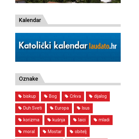
Kalendar
Oznake
biskup
Bog
Crkva
dijalog
Duh Sveti
Europa
Isus
korizma
kušnja
laici
mladi
moral
Mostar
obitelj