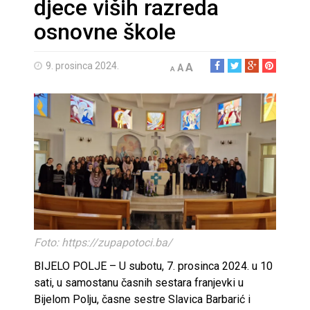
djece viših razreda
osnovne škole
9. prosinca 2024.
A
A
A
Foto: https://zupapotoci.ba/
BIJELO POLJE – U subotu, 7. prosinca 2024. u 10
sati, u samostanu časnih sestara franjevki u
Bijelom Polju, časne sestre Slavica Barbarić i