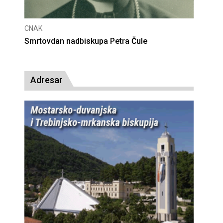
CNAK
Deseta obljetnica poništenja komunističke
presude bl. Alojziju Stepincu
Adresar