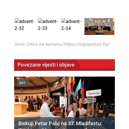
Izvor: Crkva na kamenu/https://zupapotoci.ba/
Povezane vijesti i objave
BiH
Biskup Petar Palić na 37. Mladifestu: