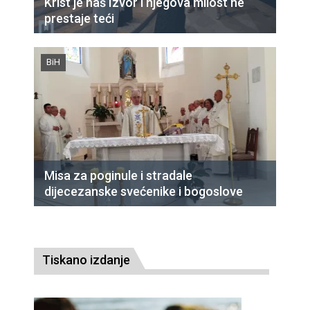
Krist je naš Izvor i njegova milost ne
prestaje teći
BiH
Misa za poginule i stradale
dijecezanske svećenike i bogoslove
Tiskano izdanje