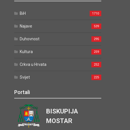
BiH
1710
Najave
539
Duhovnost
295
Kultura
259
Crkva u Hrvata
252
Svijet
225
Portali
BISKUPIJA
MOSTAR