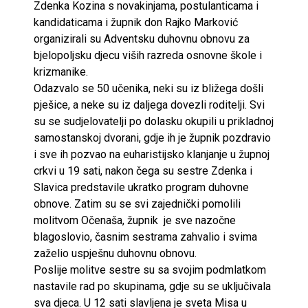
Zdenka Kozina s novakinjama, postulanticama i
kandidaticama i župnik don Rajko Marković
organizirali su Adventsku duhovnu obnovu za
bjelopoljsku djecu viših razreda osnovne škole i
krizmanike.
Odazvalo se 50 učenika, neki su iz bližega došli
pješice, a neke su iz daljega dovezli roditelji. Svi
su se sudjelovatelji po dolasku okupili u prikladnoj
samostanskoj dvorani, gdje ih je župnik pozdravio
i sve ih pozvao na euharistijsko klanjanje u župnoj
crkvi u 19 sati, nakon čega su sestre Zdenka i
Slavica predstavile ukratko program duhovne
obnove. Zatim su se svi zajednički pomolili
molitvom Očenaša, župnik je sve nazočne
blagoslovio, časnim sestrama zahvalio i svima
zaželio uspješnu duhovnu obnovu.
Poslije molitve sestre su sa svojim podmlatkom
nastavile rad po skupinama, gdje su se uključivala
sva djeca. U 12 sati slavljena je sveta Misa u