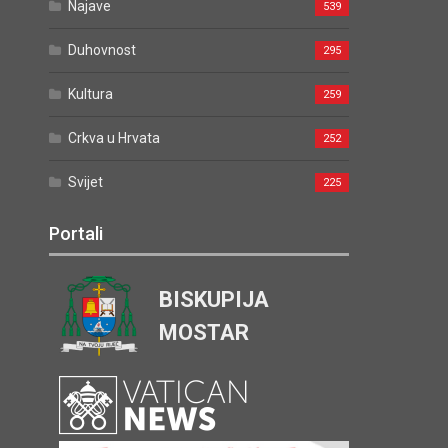
Najave
539
Duhovnost
295
Kultura
259
Crkva u Hrvata
252
Svijet
225
Portali
BISKUPIJA
MOSTAR