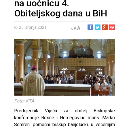
na uočnicu 4.
Obiteljskog dana u BiH
25. srpnja 2021.
A
A
A
Foto: KTA
Predsjednik Vijeća za obitelj Biskupske
konferencije Bosne i Hercegovine mons. Marko
Semren, pomoćni biskup banjolučki, u večernjim