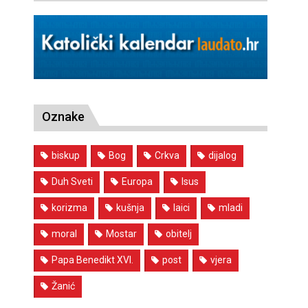
Oznake
biskup
Bog
Crkva
dijalog
Duh Sveti
Europa
Isus
korizma
kušnja
laici
mladi
moral
Mostar
obitelj
Papa Benedikt XVI.
post
vjera
Žanić