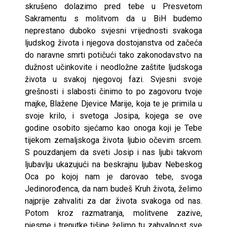
skrušeno dolazimo pred tebe u Presvetom
Sakramentu s molitvom da u BiH budemo
neprestano duboko svjesni vrijednosti svakoga
ljudskog života i njegova dostojanstva od začeća
do naravne smrti potičući tako zakonodavstvo na
dužnost učinkovite i neodložne zaštite ljudskoga
života u svakoj njegovoj fazi. Svjesni svoje
grešnosti i slabosti činimo to po zagovoru tvoje
majke, Blažene Djevice Marije, koja te je primila u
svoje krilo, i svetoga Josipa, kojega se ove
godine osobito sjećamo kao onoga koji je Tebe
tijekom zemaljskoga života ljubio očevim srcem.
S pouzdanjem da sveti Josip i nas ljubi takvom
ljubavlju ukazujući na beskrajnu ljubav Nebeskog
Oca po kojoj nam je darovao tebe, svoga
Jedinorođenca, da nam budeš Kruh života, želimo
najprije zahvaliti za dar života svakoga od nas.
Potom kroz razmatranja, molitvene zazive,
pjesme i trenutke tišine želimo tu zahvalnost sve