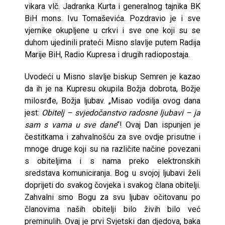
vikara vlč. Jadranka Kurta i generalnog tajnika BK
BiH mons. Ivu Tomaševića. Pozdravio je i sve
vjernike okupljene u crkvi i sve one koji su se
duhom ujedinili prateći Misno slavlje putem Radija
Marije BiH, Radio Kupresa i drugih radiopostaja.
Uvodeći u Misno slavlje biskup Semren je kazao
da ih je na Kupresu okupila Božja dobrota, Božje
milosrđe, Božja ljubav. „Misao vodilja ovog dana
jest:
Obitelj – svjedočanstvo radosne ljubavi
– ja
sam s vama u sve dane
“! Ovaj Dan ispunjen je
čestitkama i zahvalnošću za sve ovdje prisutne i
mnoge druge koji su na različite načine povezani
s obiteljima i s nama preko elektronskih
sredstava komuniciranja. Bog u svojoj ljubavi želi
doprijeti do svakog čovjeka i svakog člana obitelji.
Zahvalni smo Bogu za svu ljubav očitovanu po
članovima naših obitelji bilo živih bilo već
preminulih. Ovaj je prvi Svjetski dan djedova, baka