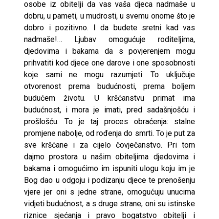
osobe iz obitelji da vas vaša djeca nadmaše u
dobru, u pameti, u mudrosti, u svemu onome što je
dobro i pozitivno. I da budete sretni kad vas
nadmaše!… Ljubav omogućuje roditeljima,
djedovima i bakama da s povjerenjem mogu
prihvatiti kod djece one darove i one sposobnosti
koje sami ne mogu razumjeti. To uključuje
otvorenost prema budućnosti, prema boljem
budućem životu. U kršćanstvu primat ima
budućnost, i mora je imati, pred sadašnjošću i
prošlošću. To je taj proces obraćenja: stalne
promjene nabolje, od rođenja do smrti. To je put za
sve kršćane i za cijelo čovječanstvo. Pri tom
dajmo prostora u našim obiteljima djedovima i
bakama i omogućimo im ispuniti ulogu koju im je
Bog dao u odgoju i podizanju djece te prenošenju
vjere jer oni s jedne strane, omogućuju unucima
vidjeti budućnost, a s druge strane, oni su istinske
riznice sjećanja i pravo bogatstvo obitelji i