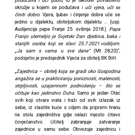
podučava i uči ljubiti
, to je također povlašteno
okružje u kojem se podučava i
uči vjera, uči se
činiti dobro
. Vjera, ljubav i činjenje dobra uče se
jedino u dijalektu, obiteljskom dijalektu … (usp.
Audijencija pape Franje 25. svibnja 2018.).
Papa
Franjo utemeljio je Svjetski Dan djedova, baka i
starijih osoba koji se slavi 25.7.2021.vodiljom:
„Ja sam s vama u sve dane“
(Mt 28,20)“,
podsjetio je predsjednik Vijeća za obitelj BK BiH.
„
Zajednica – obitelj koja se gradi oko Gospodina
angažira se u prakticiranju poniznosti, malenosti,
strpljivosti, uzajamnom podnošenju – što se
očituje kao jedinstvo Duha
. Samo je jedan Otac
svih koji otvara vrata i traži od svih izlazak iz
sebe, iz vlastite kuće s ciljem da pripremi hranu
na stolu zajedništva gdje nalazi mjesto čitavo
čovječanstvo. Učitelj zabranjuje zatvaranje
zajednice u samu sebe. Obvezuje zajednicu i