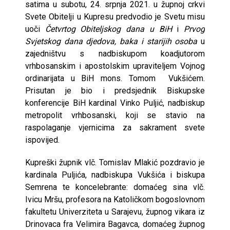
satima u subotu, 24. srpnja 2021. u župnoj crkvi
Svete Obitelji u Kupresu predvodio je Svetu misu
uoči
Četvrtog Obiteljskog dana u BiH
i
Prvog
Svjetskog dana djedova, baka i starijih osoba
u
zajedništvu s nadbiskupom koadjutorom
vrhbosanskim i apostolskim upraviteljem Vojnog
ordinarijata u BiH mons. Tomom Vukšićem.
Prisutan je bio i predsjednik Biskupske
konferencije BiH kardinal Vinko Puljić, nadbiskup
metropolit vrhbosanski, koji se stavio na
raspolaganje vjernicima za sakrament svete
ispovijed.
Kupreški župnik vlč. Tomislav Mlakić pozdravio je
kardinala Puljića, nadbiskupa Vukšića i biskupa
Semrena te koncelebrante: domaćeg sina vlč.
Ivicu Mršu, profesora na Katoličkom bogoslovnom
fakultetu Univerziteta u Sarajevu, župnog vikara iz
Drinovaca fra Velimira Bagavca, domaćeg župnog