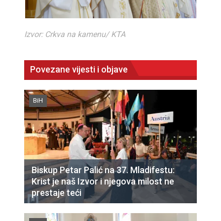
Izvor: Crkva na kamenu/ KTA
Povezane vijesti i objave
BiH
Biskup Petar Palić na 37. Mladifestu:
Krist je naš Izvor i njegova milost ne
prestaje teći