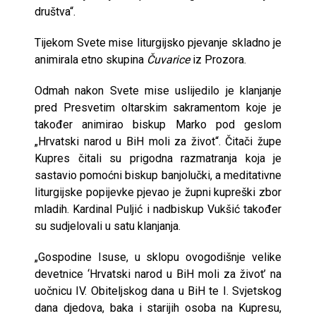
društva“.
Tijekom Svete mise liturgijsko pjevanje skladno je
animirala etno skupina
Čuvarice
iz Prozora.
Odmah nakon Svete mise uslijedilo je klanjanje
pred Presvetim oltarskim sakramentom koje je
također animirao biskup Marko pod geslom
„Hrvatski narod u BiH moli za život“. Čitači župe
Kupres čitali su prigodna razmatranja koja je
sastavio pomoćni biskup banjolučki, a meditativne
liturgijske popijevke pjevao je župni kupreški zbor
mladih. Kardinal Puljić i nadbiskup Vukšić također
su sudjelovali u satu klanjanja.
„Gospodine Isuse, u sklopu ovogodišnje velike
devetnice ‘Hrvatski narod u BiH moli za život’ na
uočnicu IV. Obiteljskog dana u BiH te I. Svjetskog
dana djedova, baka i starijih osoba na Kupresu,