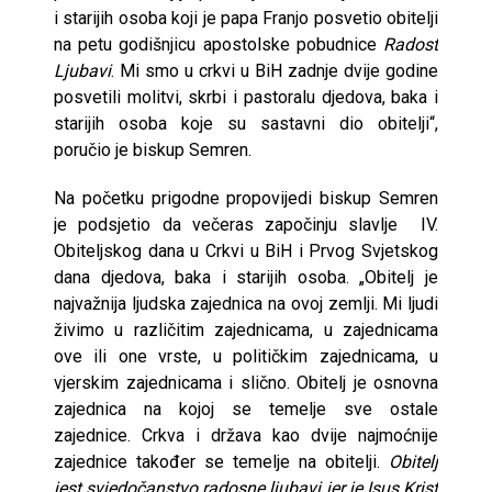
i starijih osoba koji je papa Franjo posvetio obitelji
na petu godišnjicu apostolske pobudnice
Radost
Ljubavi
. Mi smo u crkvi u BiH zadnje dvije godine
posvetili molitvi, skrbi i pastoralu djedova, baka i
starijih osoba koje su sastavni dio obitelji“,
poručio je biskup Semren.
Na početku prigodne propovijedi biskup Semren
je podsjetio da večeras započinju slavlje IV.
Obiteljskog dana u Crkvi u BiH i Prvog Svjetskog
dana djedova, baka i starijih osoba. „Obitelj je
najvažnija ljudska zajednica na ovoj zemlji. Mi ljudi
živimo u različitim zajednicama, u zajednicama
ove ili one vrste, u političkim zajednicama, u
vjerskim zajednicama i slično. Obitelj je osnovna
zajednica na kojoj se temelje sve ostale
zajednice. Crkva i država kao dvije najmoćnije
zajednice također se temelje na obitelji.
Obitelj
jest svjedočanstvo radosne ljubavi jer je Isus Krist