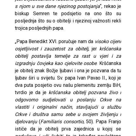
s njom u sve dane njezinog postojanja
“, rekao je
biskup Semren te podsjetio na ono što su
posljednja što su o obitelji i njezinoj važnosti rekli
trojica posljednjih papa.
„Papa Benedikt XVI. poručuje nam da
visoko cijeni
osjetljivost i zauzetost za obitelj
, jer
kršćanska
obitelj postavlja temelje za rast u vjeri i za
izgradnju čovjeka kao cjelovite osobe
. Kršćanska
je obitelj znak Božje ljubavi i ona je pozvana da tu
ljubav širi u svijetu. Sv. papa Ivan Pavao II., koji je
dva puta posjetio ovu našu plemenitu zemlju BiH,
tvrdio je da je
kršćanska obitelj pozvana živo i
odgovorno sudjelovati u poslanju Crkve na
vlastiti i originalni način, stavljajući u službu
Crkve i društva samu sebe u svojem življenju i
djelovanju
(
Familiaris consortio
, 50). Papa Franjo
ističe da je obitelj prva zajednica u kojoj se