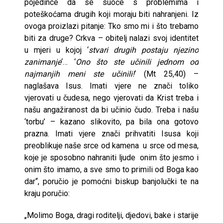
pojedince da se suoče s problemima i
poteškoćama drugih koji moraju biti nahranjeni. Iz
ovoga proizlazi pitanje: Tko smo mi i što trebamo
biti za druge? Crkva – obitelj nalazi svoj identitet
u mjeri u kojoj ‘
stvari drugih postaju njezino
zanimanje
‘… ‘
Ono što ste učinili jednom od
najmanjih meni ste učinili!
‘ (Mt 25,40) –
naglašava Isus. Imati vjere ne znači toliko
vjerovati u čudesa, nego vjerovati da Krist treba i
našu angažiranost da bi učinio čudo. Treba i našu
‘torbu’ – kazano slikovito, pa bila ona gotovo
prazna. Imati vjere znači prihvatiti Isusa koji
preoblikuje naše srce od kamena u srce od mesa,
koje je sposobno nahraniti ljude onim što jesmo i
onim što imamo, a sve smo to primili od Boga kao
dar“, poručio je pomoćni biskup banjolučki te na
kraju poručio:
„Molimo Boga, dragi roditelji, djedovi, bake i starije