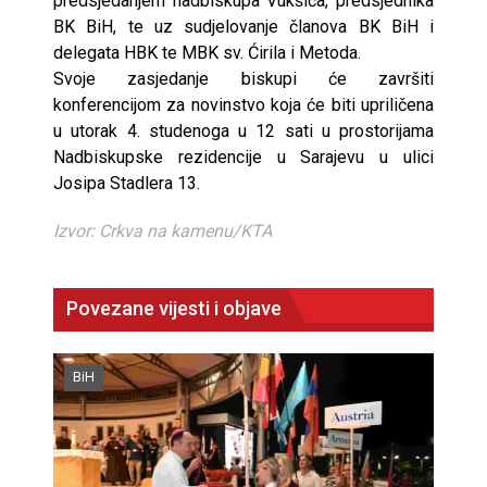
predsjedanjem nadbiskupa Vukšića, predsjednika
BK BiH, te uz sudjelovanje članova BK BiH i
delegata HBK te MBK sv. Ćirila i Metoda.
Svoje zasjedanje biskupi će završiti
konferencijom za novinstvo koja će biti upriličena
u utorak 4. studenoga u 12 sati u prostorijama
Nadbiskupske rezidencije u Sarajevu u ulici
Josipa Stadlera 13.
Izvor: Crkva na kamenu/KTA
Povezane vijesti i objave
BiH