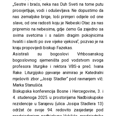
„Sestre i braćo, neka nas Duh Sveti na tome putu
prosvjetljuje, vodi i oduševljava. Ne dopustimo da
nas zemaljske brige, loši primjeri odijele od one
slave, od one radosti koju je Nebeski Otac za nas
pripremio na nebesima, gdje ćemo Ga zajedno sa
svima svetcima i s našim dragim pokojnicima
hvaliti i slaviti po sve vijeke vjekova“, pozvao je na
kraju propovijedi biskup Fazekas.
Asistirali su bogoslovi Vrhbosanskog
bogoslovnog sjemeništa pod vodstvom svoga
profesora liturgike i rektora VBS-a preč. Ivana
Rake. Liturgijsko pjevanje animirao je Katedralni
mješoviti zbor „Josip Stadler“ pod ravnanjem vlč.
Marka Stanušića.
Biskupska konferencija Bosne i Hercegovine, 3. i
4. studenoga 2025. u prostorijama Nadbiskupske
rezidencije u Sarajevu (ulica Josipa Stadlera 13)
održat će svoje 94. redovito zasjedanje pod