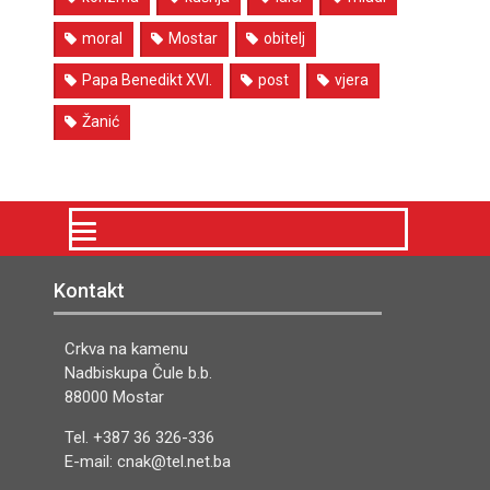
moral
Mostar
obitelj
Papa Benedikt XVI.
post
vjera
Žanić
Kontakt
Crkva na kamenu
Nadbiskupa Čule b.b.
88000 Mostar
Tel. +387 36 326-336
E-mail: cnak@tel.net.ba