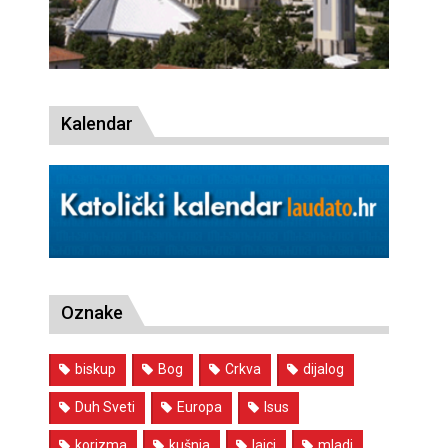
Kalendar
Oznake
biskup
Bog
Crkva
dijalog
Duh Sveti
Europa
Isus
korizma
kušnja
laici
mladi