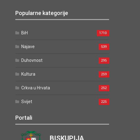
Popularne kategorije
BiH
1710
Najave
539
Duhovnost
295
Kultura
259
Crkva u Hrvata
252
Svijet
225
Portali
BISKUPIJA