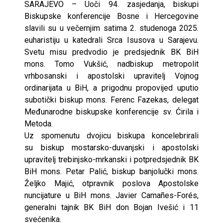
SARAJEVO – Uoči 94. zasjedanja, biskupi
Biskupske konferencije Bosne i Hercegovine
slavili su u večernjim satima 2. studenoga 2025.
euharistiju u katedrali Srca Isusova u Sarajevu.
Svetu misu predvodio je predsjednik BK BiH
mons. Tomo Vukšić, nadbiskup metropolit
vrhbosanski i apostolski upravitelj Vojnog
ordinarijata u BiH, a prigodnu propovijed uputio
subotički biskup mons. Ferenc Fazekas, delegat
Međunarodne biskupske konferencije sv. Ćirila i
Metoda.
Uz spomenutu dvojicu biskupa koncelebrirali
su biskup mostarsko-duvanjski i apostolski
upravitelj trebinjsko-mrkanski i potpredsjednik BK
BiH mons. Petar Palić, biskup banjolučki mons.
Željko Majić, otpravnik poslova Apostolske
nuncijature u BiH mons. Javier Camañes-Forés,
generalni tajnik BK BiH don Bojan Ivešić i 11
svećenika.