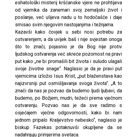
eshatološki misterij kršćanske vjere ne prohtijeva
od vjernika da zanemari svoj zemaljski život i
poslanje, već ulijeva nadu u to hodočašće i daje
smisao svim njegovim nastojanjima i težnjama.
Kazavši kako čovjek u sebi nosi potrebu za
ostvarenjem, a da uvijek baš i nije svjestan onoga
što to znači, pojasnio je da Bog nije protiv
ljudskog ostvarenja već skreće pozornost na pravi
put kako „ne bi promašili bit života i suludo ulagali
svoje životne snage“. Naglasio je da je pravi put
vjernicima izložio Isus Krist, „put blaženstava kao
najizvrsniji put osmišljavanja svoga života“. „A to
znači da nas je pozvao da budemo ljudi ljubavi, da
budemo, po Božjem, mudri, težeći prema vječnom
ostvarenju. Pozvao nas je da sve radimo s
osjećajem vječne odgovornosti, kako bi nam
jednom pripalo Kraljevstvo nebesko“, naglasio je
biskup Fazekas potaknuvši okupljene da se
nadahnjuju primjerima svetaca.