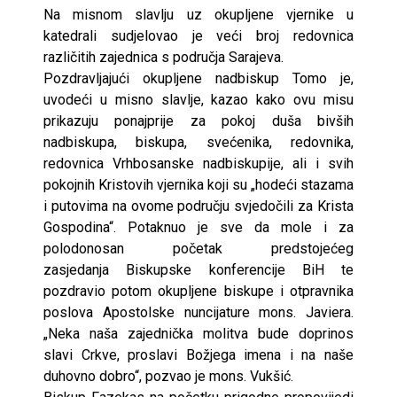
Na misnom slavlju uz okupljene vjernike u
katedrali sudjelovao je veći broj redovnica
različitih zajednica s područja Sarajeva.
Pozdravljajući okupljene nadbiskup Tomo je,
uvodeći u misno slavlje, kazao kako ovu misu
prikazuju ponajprije za pokoj duša bivših
nadbiskupa, biskupa, svećenika, redovnika,
redovnica Vrhbosanske nadbiskupije, ali i svih
pokojnih Kristovih vjernika koji su „hodeći stazama
i putovima na ovome području svjedočili za Krista
Gospodina“. Potaknuo je sve da mole i za
polodonosan početak predstojećeg
zasjedanja Biskupske konferencije BiH te
pozdravio potom okupljene biskupe i otpravnika
poslova Apostolske nuncijature mons. Javiera.
„Neka naša zajednička molitva bude doprinos
slavi Crkve, proslavi Božjega imena i na naše
duhovno dobro“, pozvao je mons. Vukšić.