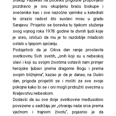
Biskup Fazekas na početku prigodne propovijedi
pozdravio je svu okupljenu braću biskupe i
svećenike kao i sve nazočne vjernike u katedrali
te izrazio radost što suslavi misu u gradu
Sarajevu. Prisjetio se boravka tu tijekom služenja
svog vojnog roka 1978. godine te divnih ljudi koje
je sreo, ističući da mu je to razdoblje mladosti
ostalo u lijepom sjećanju.
Podsjetivši da je Crkva dan ranije proslavila
svetkovinu Svih svetih, „onih koji su u nebeskoj
slavi i koji su svojim životima ostavili nam primjer
herojske ljubavi prema dragome Bogu i prema
svojim bližnjima“, kazao je da je danas, na Dušni
dan, prigoda prisjetiti se i moliti za sve svoje
pokojne kako bi se i oni mogli pridružiti svecima u
Kraljevstvu nebeskom.
Dodavši da su ove dvije svetkovine međusobno
povezene u sadržaju jer „otvaraju naša srca prema
vječnom i trajnom životu“, pojasnio je da