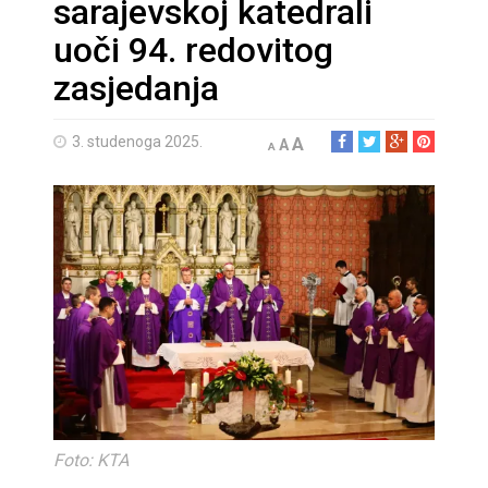
sarajevskoj katedrali
uoči 94. redovitog
zasjedanja
3. studenoga 2025.
A
A
A
Foto: KTA