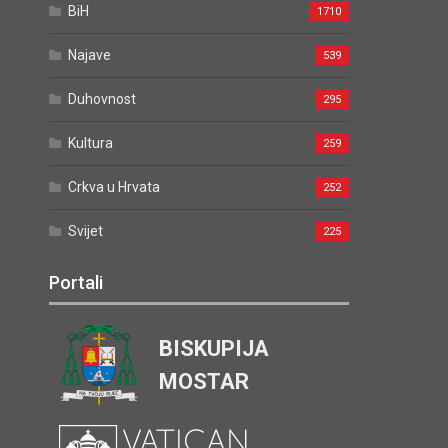
BiH
1710
Najave
539
Duhovnost
295
Kultura
259
Crkva u Hrvata
252
Svijet
225
Portali
BISKUPIJA
MOSTAR