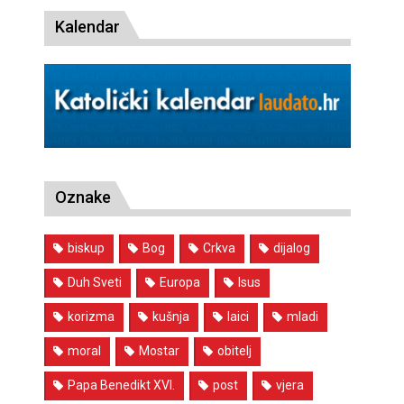
Kalendar
Oznake
biskup
Bog
Crkva
dijalog
Duh Sveti
Europa
Isus
korizma
kušnja
laici
mladi
moral
Mostar
obitelj
Papa Benedikt XVI.
post
vjera