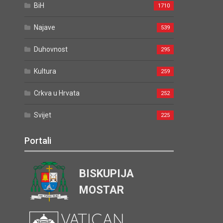
BiH
1710
Najave
539
Duhovnost
295
Kultura
259
Crkva u Hrvata
252
Svijet
225
Portali
BISKUPIJA
MOSTAR