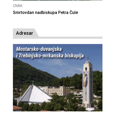
CNAK
Deseta obljetnica poništenja komunističke
presude bl. Alojziju Stepincu
Adresar