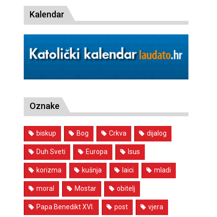
Kalendar
Oznake
biskup
Bog
Crkva
dijalog
Duh Sveti
Europa
Isus
korizma
kušnja
laici
mladi
moral
Mostar
obitelj
Papa Benedikt XVI.
post
vjera