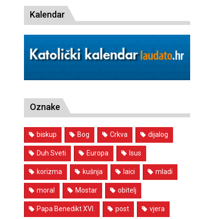
Kalendar
Oznake
biskup
Bog
Crkva
dijalog
Duh Sveti
Europa
Isus
korizma
kušnja
laici
mladi
moral
Mostar
obitelj
Papa Benedikt XVI.
post
vjera