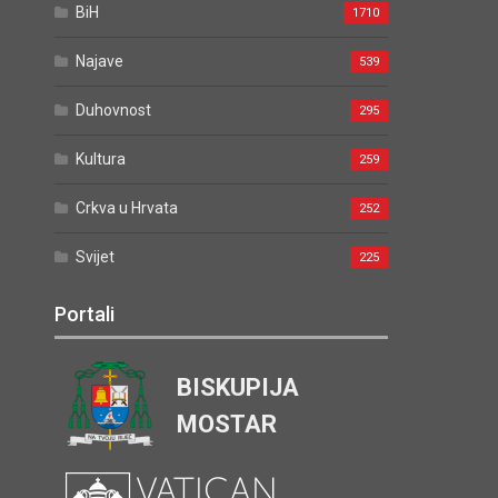
BiH
1710
Najave
539
Duhovnost
295
Kultura
259
Crkva u Hrvata
252
Svijet
225
Portali
BISKUPIJA
MOSTAR