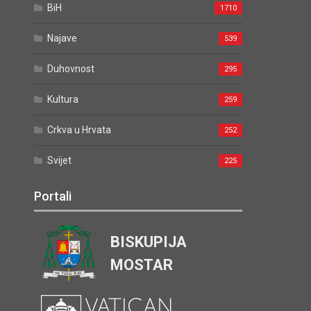
BiH
1710
Najave
539
Duhovnost
295
Kultura
259
Crkva u Hrvata
252
Svijet
225
Portali
BISKUPIJA
MOSTAR