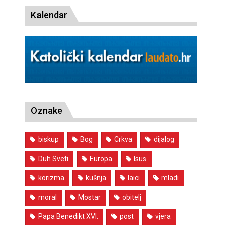
Kalendar
Oznake
biskup
Bog
Crkva
dijalog
Duh Sveti
Europa
Isus
korizma
kušnja
laici
mladi
moral
Mostar
obitelj
Papa Benedikt XVI.
post
vjera