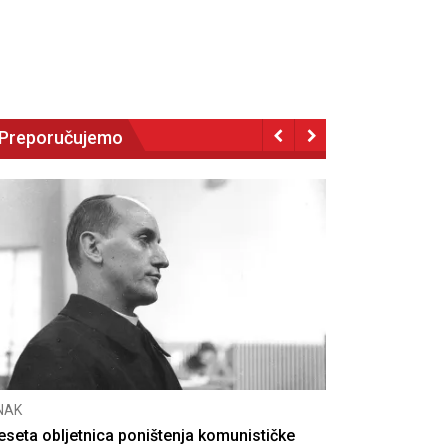
Preporučujemo
NAK
eseta obljetnica poništenja komunističke