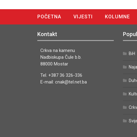
POČETNA
VIJESTI
KOLUMNE
DIGITALNO IZDANJE
Kontakt
Popul
Crkva na kamenu
BiH
Nadbiskupa Čule b.b.
88000 Mostar
Naj
Tel. +387 36 326-336
Duh
E-mail: cnak@tel.net.ba
Kult
Crkv
Svij