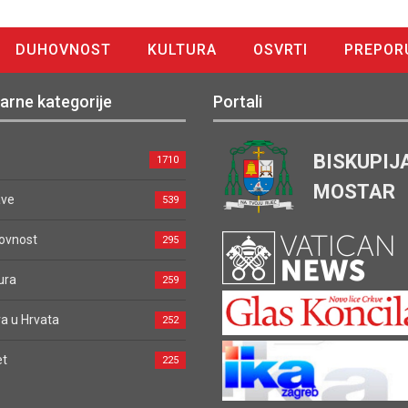
DUHOVNOST
KULTURA
OSVRTI
PREPOR
arne kategorije
Portali
BISKUPIJ
1710
MOSTAR
ave
539
ovnost
295
ura
259
a u Hrvata
252
et
225