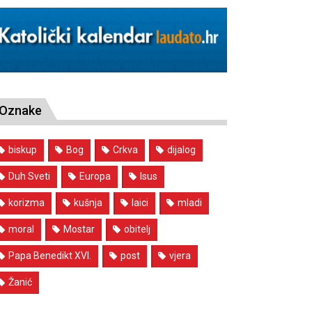
Oznake
biskup
Bog
Crkva
dijalog
Duh Sveti
Europa
Isus
korizma
kušnja
laici
mladi
moral
Mostar
obitelj
Papa Benedikt XVI.
post
vjera
Žanić