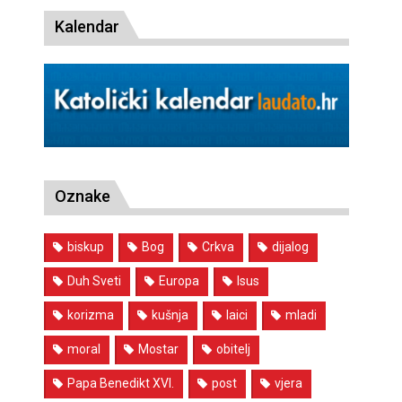
Kalendar
Oznake
biskup
Bog
Crkva
dijalog
Duh Sveti
Europa
Isus
korizma
kušnja
laici
mladi
moral
Mostar
obitelj
Papa Benedikt XVI.
post
vjera