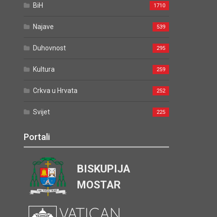
BiH
1710
Najave
539
Duhovnost
295
Kultura
259
Crkva u Hrvata
252
Svijet
225
Portali
BISKUPIJA
MOSTAR