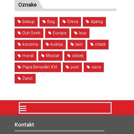
Oznake
biskup
Bog
Crkva
dijalog
Duh Sveti
Europa
Isus
korizma
kušnja
laici
mladi
moral
Mostar
obitelj
Papa Benedikt XVI.
post
vjera
Žanić
Kontakt