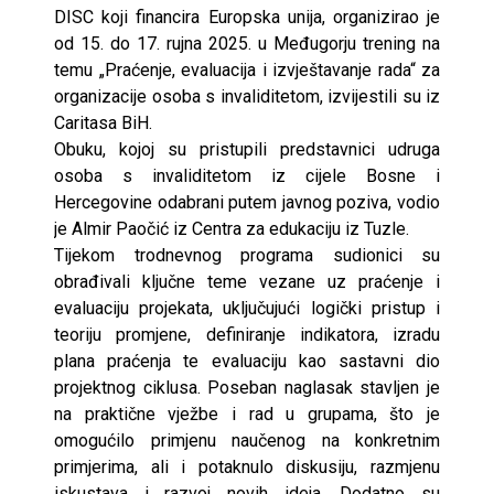
DISC koji financira Europska unija, organizirao je
od 15. do 17. rujna 2025. u Međugorju trening na
temu „Praćenje, evaluacija i izvještavanje rada“ za
organizacije osoba s invaliditetom, izvijestili su iz
Caritasa BiH.
Obuku, kojoj su pristupili predstavnici udruga
osoba s invaliditetom iz cijele Bosne i
Hercegovine odabrani putem javnog poziva, vodio
je Almir Paočić iz Centra za edukaciju iz Tuzle.
Tijekom trodnevnog programa sudionici su
obrađivali ključne teme vezane uz praćenje i
evaluaciju projekata, uključujući logički pristup i
teoriju promjene, definiranje indikatora, izradu
plana praćenja te evaluaciju kao sastavni dio
projektnog ciklusa. Poseban naglasak stavljen je
na praktične vježbe i rad u grupama, što je
omogućilo primjenu naučenog na konkretnim
primjerima, ali i potaknulo diskusiju, razmjenu
iskustava i razvoj novih ideja. Dodatno su