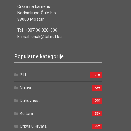
Crkva na kamenu
Nadbiskupa Čule b.b.
88000 Mostar
Tel. +387 36 326-336
E-mail: cnak@tel.net.ba
Popularne kategorije
BiH
1710
Najave
539
Duhovnost
295
Kultura
259
Crkva u Hrvata
252