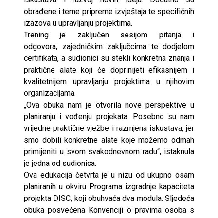
obrađene i teme pripreme izvještaja te specifičnih
izazova u upravljanju projektima.
Trening je zaključen sesijom pitanja i
odgovora, zajedničkim zaključcima te dodjelom
certifikata, a sudionici su stekli konkretna znanja i
praktične alate koji će doprinijeti efikasnijem i
kvalitetnijem upravljanju projektima u njihovim
organizacijama.
„Ova obuka nam je otvorila nove perspektive u
planiranju i vođenju projekata. Posebno su nam
vrijedne praktične vježbe i razmjena iskustava, jer
smo dobili konkretne alate koje možemo odmah
primijeniti u svom svakodnevnom radu“, istaknula
je jedna od sudionica.
Ova edukacija četvrta je u nizu od ukupno osam
planiranih u okviru Programa izgradnje kapaciteta
projekta DISC, koji obuhvaća dva modula. Sljedeća
obuka posvećena Konvenciji o pravima osoba s