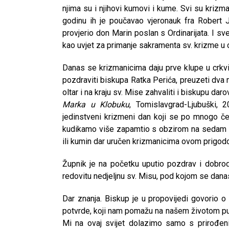
njima su i njihovi kumovi i kume. Svi su krizm
godinu ih je poučavao vjeronauk fra Robert Jo
provjerio don Marin poslan s Ordinarijata. I 
kao uvjet za primanje sakramenta sv. krizme u o
Danas se krizmanicima daju prve klupe u crkv
pozdraviti biskupa Ratka Perića, preuzeti dva mi
oltar i na kraju sv. Mise zahvaliti i biskupu da
Marka u Klobuku
, Tomislavgrad-Ljubuški, 
jedinstveni krizmeni dan koji se po mnogo č
kudikamo više zapamtio s obzirom na sedam da
ili kumin dar uručen krizmanicima ovom prigod
Župnik je na početku uputio pozdrav i dobrod
redovitu nedjeljnu sv. Misu, pod kojom se danas
Dar znanja. Biskup je u propovijedi govorio 
potvrde, koji nam pomažu na našem životom put
Mi na ovaj svijet dolazimo samo s prirođe