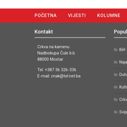
POČETNA
VIJESTI
KOLUMNE
DIGITALNO IZDANJE
Kontakt
Popul
Crkva na kamenu
BiH
Nadbiskupa Čule b.b.
88000 Mostar
Naj
Tel. +387 36 326-336
Duh
E-mail: cnak@tel.net.ba
Kult
Crkv
Svij