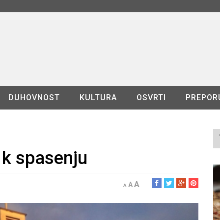
DUHOVNOST
KULTURA
OSVRTI
PREPOR
 k spasenju
A
A
A