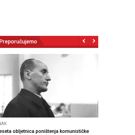
Preporučujemo
NAK
eseta obljetnica poništenja komunističke