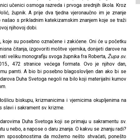
anici učenici osmoga razreda i prvoga srednjih škola. Kroz
lić, župnik. A prije dva tjedna vjeronaučno im je znanje
sve našao s prikladnim katekizamskim znanjem koje se traži
voj njihovoj dobi.
i, koje su posebno označene i zakićene. Oni će u početku
sna čitanja, izgovoriti molitve vjernika, donijeti darove na
rovati veliku monografiju svoga župnika fra Roberta,
Župa sv.
2015., 472 stranice većega formata. Ovo je njihov dan,
emu pamti. A bio bi posebno blagoslovljen dan ako bi se
rova Duha Svetoga negoli na bilo koji materijalni kumov
om.
ošlicu biskupu, krizmanicima i vjernicima okupljenima na
 slavi i sakrament sv. krizme.
o darovima Duha Svetoga koji se primaju u sakramentu sv.
u u nebo, a napose o daru znanja. O kakvu se znanju radi?
nim sposobnostima da možemo nešto shvaćati, ponešto