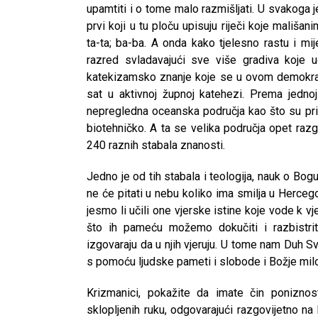
upamtiti i o tome malo razmišljati. U svakoga j
prvi koji u tu ploču upisuju riječi koje mališan
ta-ta; ba-ba. A onda kako tjelesno rastu i mij
razred svladavajući sve više gradiva koje
katekizamsko znanje koje se u ovom demokrats
sat u aktivnoj župnoj katehezi. Prema jednoj
nepregledna oceanska područja kao što su prir
biotehničko. A ta se velika područja opet razg
240 raznih stabala znanosti.
Jedno je od tih stabala i teologija, nauk o Bogu
ne će pitati u nebu koliko ima smilja u Hercego
jesmo li učili one vjerske istine koje vode k 
što ih pameću možemo dokučiti i razbistriti
izgovaraju da u njih vjeruju. U tome nam Duh S
s pomoću ljudske pameti i slobode i Božje milo
CNAK
Krizmanici, pokažite da imate čin ponizno
Kad se nasilje pretvara u optužnicu
sklopljenih ruku, odgovarajući razgovijetno n