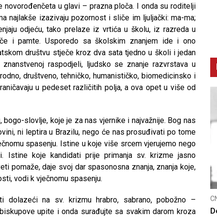
e novorođenčeta u glavi – prazna ploča. I onda su roditelji
ima najlakše izazivaju pozornost i sliče im ljuljački: ma-ma;
enjaju odjeću, tako prelaze iz vrtića u školu, iz razreda u
 uče i pamte. Usporedo sa školskim znanjem ide i ono
kom društvu stječe kroz dva sata tjedno u školi i jedan
 znanstvenoj raspodjeli, ljudsko se znanje razvrstava u
odno, društveno, tehničko, humanističko, biomedicinsko i
raničavaju u pedeset različitih polja, a ova opet u više od
, bogo-slovlje, koje je za nas vjernike i najvažnije. Bog nas
vini, ni leptira u Brazilu, nego će nas prosuđivati po tome
vječnomu spasenju. Istine u koje više srcem vjerujemo nego
. Istine koje kandidati prije primanja sv. krizme jasno
veti pomaže, daje svoj dar spasonosna znanja, znanja koje,
sti, vodi k vječnomu spasenju.
CNAK
C
sti dolazeći na sv. krizmu hrabro, sabrano, pobožno –
Smrtovdan nadbiskupa Petra Čule
D
a biskupove upite i onda surađujte sa svakim darom kroza