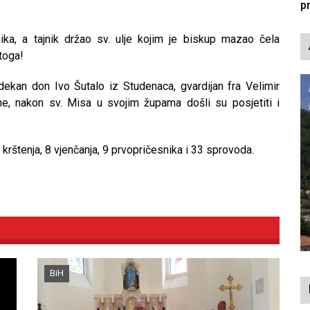
p
ka, a tajnik držao sv. ulje kojim je biskup mazao čela
toga!
, dekan don Ivo Šutalo iz Studenaca, gvardijan fra Velimir
ne, nakon sv. Misa u svojim župama došli su posjetiti i
 krštenja, 8 vjenčanja, 9 prvopričesnika i 33 sprovoda.
BiH