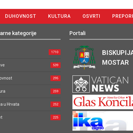
DUHOVNOST
KULTURA
OSVRTI
PREPOR
arne kategorije
Portali
BISKUPIJ
1710
MOSTAR
ave
539
ovnost
295
ura
259
a u Hrvata
252
et
225