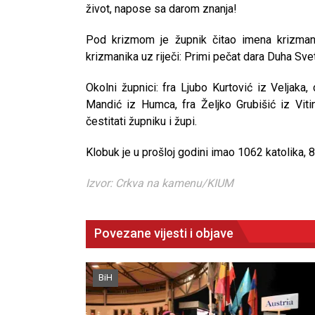
život, napose sa darom znanja!
Pod krizmom je župnik čitao imena krizmani
krizmanika uz riječi: Primi pečat dara Duha Sve
Okolni župnici: fra Ljubo Kurtović iz Veljaka
Mandić iz Humca, fra Željko Grubišić iz Viti
čestitati župniku i župi.
Klobuk je u prošloj godini imao 1062 katolika, 8
Izvor: Crkva na kamenu/KIUM
Povezane vijesti i objave
BiH