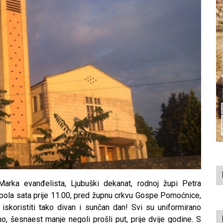
arka evanđelista, Ljubuški dekanat, rodnoj župi Petra
6. pola sata prije 11.00, pred župnu crkvu Gospe Pomoćnice,
iskoristiti tako divan i sunčan dan! Svi su uniformirano
o, šesnaest manje negoli prošli put, prije dvije godine. S