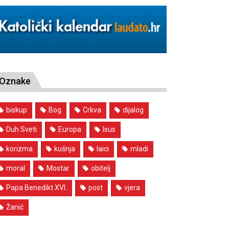
Oznake
biskup
Bog
Crkva
dijalog
Duh Sveti
Europa
Isus
korizma
kušnja
laici
mladi
moral
Mostar
obitelj
Papa Benedikt XVI.
post
vjera
Žanić