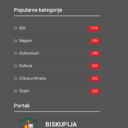
Popularne kategorije
BiH
1710
Najave
539
Duhovnost
295
Kultura
259
Crkva u Hrvata
252
Svijet
225
Portali
BISKUPIJA