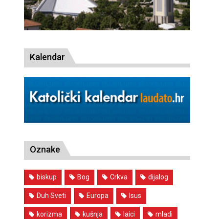
Kalendar
Oznake
biskup
Bog
Crkva
dijalog
Duh Sveti
Europa
Isus
korizma
kušnja
laici
mladi