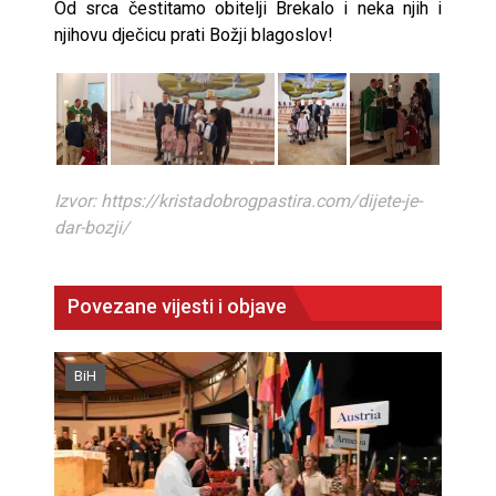
Od srca čestitamo obitelji Brekalo i neka njih i
njihovu dječicu prati Božji blagoslov!
Izvor: https://kristadobrogpastira.com/dijete-je-
dar-bozji/
Povezane vijesti i objave
BiH