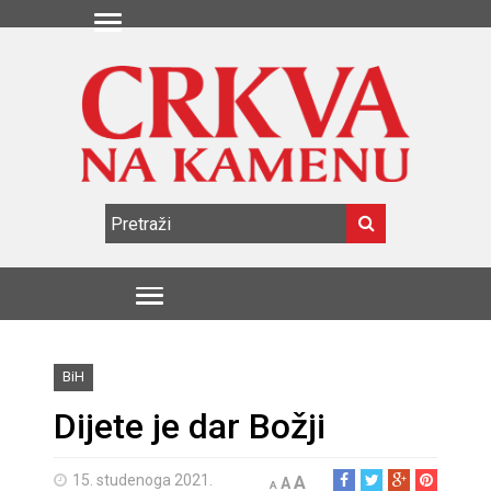
BiH
Dijete je dar Božji
15. studenoga 2021.
A
A
A