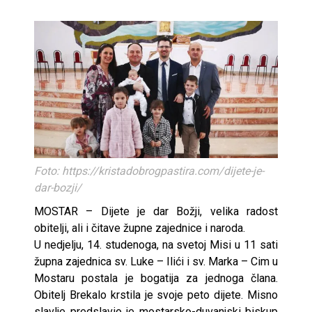
Foto: https://kristadobrogpastira.com/dijete-je-
dar-bozji/
MOSTAR – Dijete je dar Božji, velika radost
obitelji, ali i čitave župne zajednice i naroda.
U nedjelju, 14. studenoga, na svetoj Misi u 11 sati
župna zajednica sv. Luke – Ilići i sv. Marka – Cim u
Mostaru postala je bogatija za jednoga člana.
Obitelj Brekalo krstila je svoje peto dijete. Misno
slavlje predslavio je mostarsko-duvanjski biskup