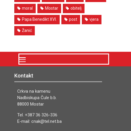
moral
Mostar
obitelj
Papa Benedikt XVI.
post
vjera
Žanić
Kontakt
Crkva na kamenu
Nadbiskupa Čule b.b.
88000 Mostar
Tel. +387 36 326-336
E-mail: cnak@tel.net.ba