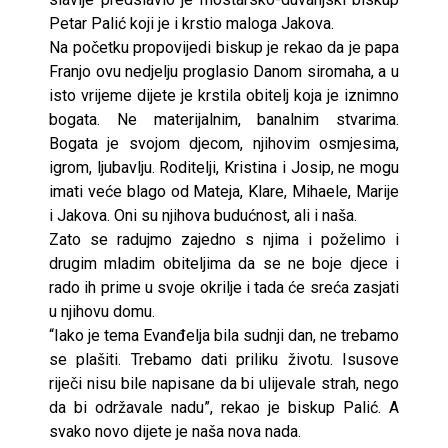
Petar Palić koji je i krstio maloga Jakova.
Na početku propovijedi biskup je rekao da je papa
Franjo ovu nedjelju proglasio Danom siromaha, a u
isto vrijeme dijete je krstila obitelj koja je iznimno
bogata. Ne materijalnim, banalnim stvarima.
Bogata je svojom djecom, njihovim osmjesima,
igrom, ljubavlju. Roditelji, Kristina i Josip, ne mogu
imati veće blago od Mateja, Klare, Mihaele, Marije
i Jakova. Oni su njihova budućnost, ali i naša.
Zato se radujmo zajedno s njima i poželimo i
drugim mladim obiteljima da se ne boje djece i
rado ih prime u svoje okrilje i tada će sreća zasjati
u njihovu domu.
“Iako je tema Evanđelja bila sudnji dan, ne trebamo
se plašiti. Trebamo dati priliku životu. Isusove
riječi nisu bile napisane da bi ulijevale strah, nego
da bi održavale nadu”, rekao je biskup Palić. A
svako novo dijete je naša nova nada.