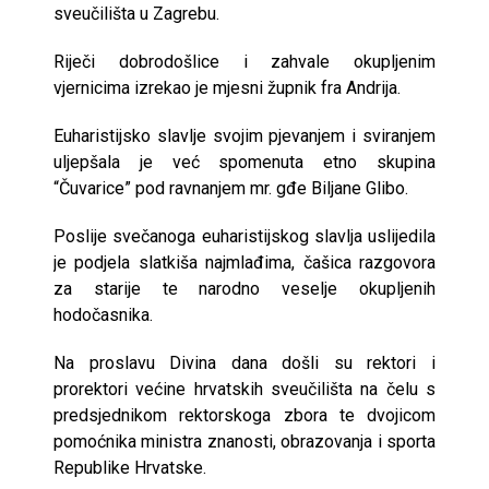
sveučilišta u Zagrebu.
Riječi dobrodošlice i zahvale okupljenim
vjernicima izrekao je mjesni župnik fra Andrija.
Euharistijsko slavlje svojim pjevanjem i sviranjem
uljepšala je već spomenuta etno skupina
“Čuvarice” pod ravnanjem mr. gđe Biljane Glibo.
Poslije svečanoga euharistijskog slavlja uslijedila
je podjela slatkiša najmlađima, čašica razgovora
za starije te narodno veselje okupljenih
hodočasnika.
Na proslavu Divina dana došli su rektori i
prorektori većine hrvatskih sveučilišta na čelu s
predsjednikom rektorskoga zbora te dvojicom
pomoćnika ministra znanosti, obrazovanja i sporta
Republike Hrvatske.