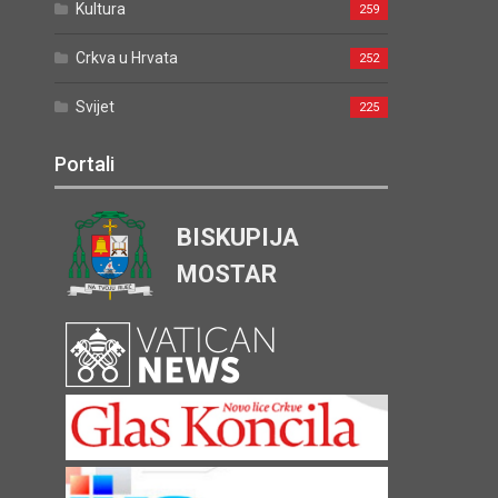
Kultura
259
Crkva u Hrvata
252
Svijet
225
Portali
BISKUPIJA
MOSTAR