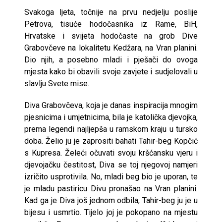
Svakoga ljeta, točnije na prvu nedjelju poslije
Petrova, tisuće hodočasnika iz Rame, BiH,
Hrvatske i svijeta hodočaste na grob Dive
Grabovčeve na lokalitetu Kedžara, na Vran planini.
Dio njih, a posebno mladi i pješači do ovoga
mjesta kako bi obavili svoje zavjete i sudjelovali u
slavlju Svete mise.
Diva Grabovčeva, koja je danas inspiracija mnogim
pjesnicima i umjetnicima, bila je katolička djevojka,
prema legendi najljepša u ramskom kraju u tursko
doba. Želio ju je zaprositi bahati Tahir-beg Kopčić
s Kupresa. Želeći očuvati svoju kršćansku vjeru i
djevojačku čestitost, Diva se toj njegovoj namjeri
izričito usprotivila. No, mladi beg bio je uporan, te
je mladu pastiricu Divu pronašao na Vran planini.
Kad ga je Diva još jednom odbila, Tahir-beg ju je u
bijesu i usmrtio. Tijelo joj je pokopano na mjestu