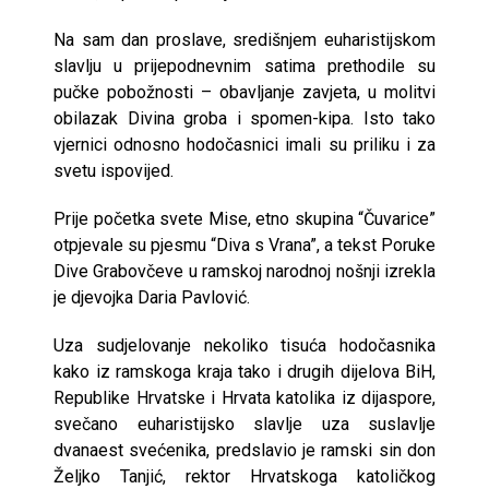
Na sam dan proslave, središnjem euharistijskom
slavlju u prijepodnevnim satima prethodile su
pučke pobožnosti – obavljanje zavjeta, u molitvi
obilazak Divina groba i spomen-kipa. Isto tako
vjernici odnosno hodočasnici imali su priliku i za
svetu ispovijed.
Prije početka svete Mise, etno skupina “Čuvarice”
otpjevale su pjesmu “Diva s Vrana”, a tekst Poruke
Dive Grabovčeve u ramskoj narodnoj nošnji izrekla
je djevojka Daria Pavlović.
Uza sudjelovanje nekoliko tisuća hodočasnika
kako iz ramskoga kraja tako i drugih dijelova BiH,
Republike Hrvatske i Hrvata katolika iz dijaspore,
svečano euharistijsko slavlje uza suslavlje
dvanaest svećenika, predslavio je ramski sin don
Željko Tanjić, rektor Hrvatskoga katoličkog