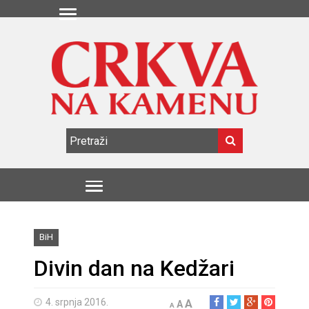
BiH
Divin dan na Kedžari
4. srpnja 2016.
A
A
A