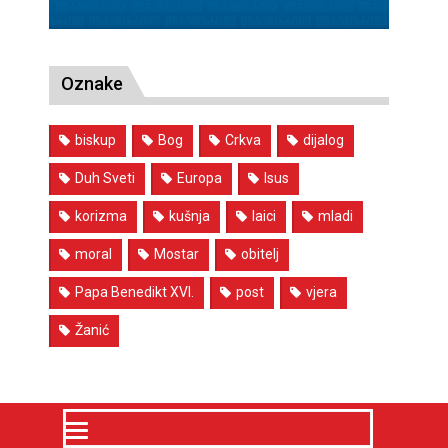
Oznake
biskup
Bog
Crkva
dijalog
Duh Sveti
Europa
Isus
korizma
kušnja
laici
mladi
moral
Mostar
obitelj
Papa Benedikt XVI.
post
vjera
Žanić