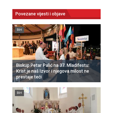
Povezane vijesti i objave
BiH
Biskup Petar Palić na 37. Mladifestu:
Krist je naš Izvor i njegova milost ne
prestaje teći
BiH