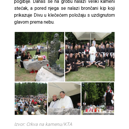
pogibije. Danas se na grobu nalazi veliki kameni
stećak, a pored njega se nalazi brončani kip koji
prikazuje Divu u klečećem položaju s uzdignutom
glavom prema nebu.
Izvor: Crkva na kamenu/KTA