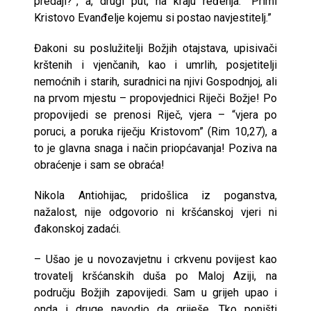
predaji?”, a, drugi put, na kraju ređenja: “Primi
Kristovo Evanđelje kojemu si postao navjestitelj.”
Đakoni su poslužitelji Božjih otajstava, upisivači
krštenih i vjenčanih, kao i umrlih, posjetitelji
nemoćnih i starih, suradnici na njivi Gospodnjoj, ali
na prvom mjestu – propovjednici Riječi Božje! Po
propovijedi se prenosi Riječ, vjera – “vjera po
poruci, a poruka riječju Kristovom” (Rim 10,27), a
to je glavna snaga i način priopćavanja! Poziva na
obraćenje i sam se obraća!
Nikola Antiohijac, pridošlica iz poganstva,
nažalost, nije odgovorio ni kršćanskoj vjeri ni
đakonskoj zadaći.
– Ušao je u novozavjetnu i crkvenu povijest kao
trovatelj kršćanskih duša po Maloj Aziji, na
području Božjih zapovijedi. Sam u grijeh upao i
onda i druge navodio da griješe. Tko poništi