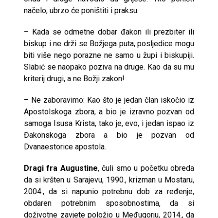
načelo, ubrzo će poništiti i praksu.
– Kada se odmetne dobar đakon ili prezbiter ili
biskup i ne drži se Božjega puta, posljedice mogu
biti više nego porazne ne samo u župi i biskupiji.
Slabić se naopako poziva na druge. Kao da su mu
kriterij drugi, a ne Božji zakon!
– Ne zaboravimo: Kao što je jedan član iskočio iz
Apostolskoga zbora, a bio je izravno pozvan od
samoga Isusa Krista, tako je, evo, i jedan ispao iz
Đakonskoga zbora a bio je pozvan od
Dvanaestorice apostola.
Dragi fra Augustine
, čuli smo u početku obreda
da si kršten u Sarajevu, 1990., krizman u Mostaru,
2004., da si napunio potrebnu dob za ređenje,
obdaren potrebnim sposobnostima, da si
doživotne zavjete položio u Međugorju, 2014., da