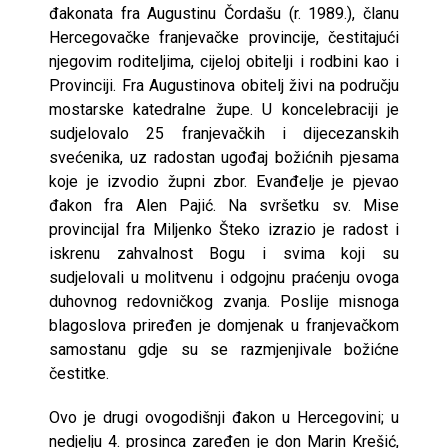
đakonata fra Augustinu Čordašu (r. 1989.), članu
Hercegovačke franjevačke provincije, čestitajući
njegovim roditeljima, cijeloj obitelji i rodbini kao i
Provinciji. Fra Augustinova obitelj živi na području
mostarske katedralne župe. U koncelebraciji je
sudjelovalo 25 franjevačkih i dijecezanskih
svećenika, uz radostan ugođaj božićnih pjesama
koje je izvodio župni zbor. Evanđelje je pjevao
đakon fra Alen Pajić. Na svršetku sv. Mise
provincijal fra Miljenko Šteko izrazio je radost i
iskrenu zahvalnost Bogu i svima koji su
sudjelovali u molitvenu i odgojnu praćenju ovoga
duhovnog redovničkog zvanja. Poslije misnoga
blagoslova priređen je domjenak u franjevačkom
samostanu gdje su se razmjenjivale božićne
čestitke.
Ovo je drugi ovogodišnji đakon u Hercegovini; u
nedjelju 4. prosinca zaređen je don Marin Krešić,