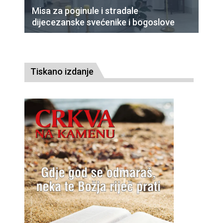
Misa za poginule i stradale
dijecezanske svećenike i bogoslove
Tiskano izdanje