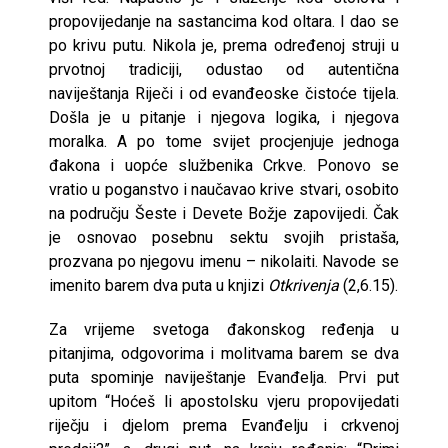
propovijedanje na sastancima kod oltara. I dao se
po krivu putu. Nikola je, prema određenoj struji u
prvotnoj tradiciji, odustao od autentična
naviještanja Riječi i od evanđeoske čistoće tijela.
Došla je u pitanje i njegova logika, i njegova
moralka. A po tome svijet procjenjuje jednoga
đakona i uopće službenika Crkve. Ponovo se
vratio u poganstvo i naučavao krive stvari, osobito
na području Šeste i Devete Božje zapovijedi. Čak
je osnovao posebnu sektu svojih pristaša,
prozvana po njegovu imenu – nikolaiti. Navode se
imenito barem dva puta u knjizi
Otkrivenja
(2,6.15).
Za vrijeme svetoga đakonskog ređenja u
pitanjima, odgovorima i molitvama barem se dva
puta spominje naviještanje Evanđelja. Prvi put
upitom “Hoćeš li apostolsku vjeru propovijedati
riječju i djelom prema Evanđelju i crkvenoj