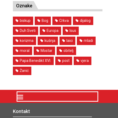
Oznake
biskup
Bog
Crkva
dijalog
Duh Sveti
Europa
Isus
korizma
kušnja
laici
mladi
moral
Mostar
obitelj
Papa Benedikt XVI.
post
vjera
Žanić
Kontakt