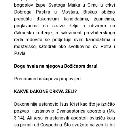
bogoslov župe Svetoga Marka u Cimu u crkvi
Dobroga Pastira u Mostaru. Biskup obično
prepušta đakonskim kandidatima, župnicima,
poglavarima da izraze želju s obzirom na
đakonsko ređenje, a sakrament prezbiterskoga
reda redovito se podjeljuje svim kandidatima u
mostarskoj katedrali oko svetkovine sv. Petra i
Pavla.
Bogu hvala na njegovu Božićnom daru!
Prenosimo biskupovu propovijed:
KAKVE ĐAKONE CRKVA ŽELI?
Đakone nije ustanovio Isus Krist kao što je izričito
pozvao i ustanovio Dvanaestoricu apostola (Mk
3,14). Ali jesu ih ustanovili apostoli ovlašću koju
su primili od Gospodina: Što svežete na zemlji, bit