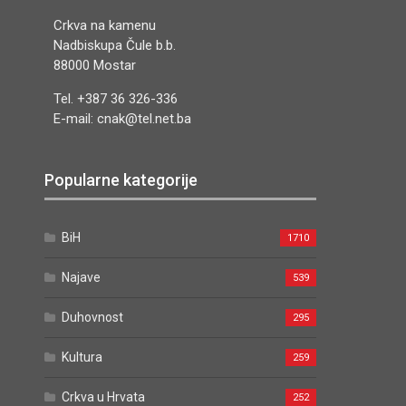
Crkva na kamenu
Nadbiskupa Čule b.b.
88000 Mostar
Tel. +387 36 326-336
E-mail: cnak@tel.net.ba
Popularne kategorije
BiH
1710
Najave
539
Duhovnost
295
Kultura
259
Crkva u Hrvata
252