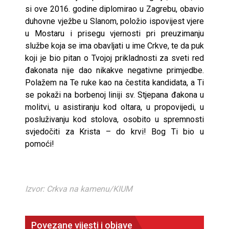
si ove 2016. godine diplomirao u Zagrebu, obavio
duhovne vježbe u Slanom, položio ispovijest vjere
u Mostaru i prisegu vjernosti pri preuzimanju
službe koja se ima obavljati u ime Crkve, te da puk
koji je bio pitan o Tvojoj prikladnosti za sveti red
đakonata nije dao nikakve negativne primjedbe.
Polažem na Te ruke kao na čestita kandidata, a Ti
se pokaži na borbenoj liniji sv. Stjepana đakona u
molitvi, u asistiranju kod oltara, u propovijedi, u
posluživanju kod stolova, osobito u spremnosti
svjedočiti za Krista – do krvi! Bog Ti bio u
pomoći!
Izvor: Crkva na kamenu/KIUM
Povezane vijesti i objave