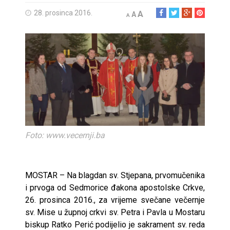
28. prosinca 2016.
A
A
A
Foto: www.vecernji.ba
MOSTAR – Na blagdan sv. Stjepana, prvomučenika
i prvoga od Sedmorice đakona apostolske Crkve,
26. prosinca 2016., za vrijeme svečane večernje
sv. Mise u župnoj crkvi sv. Petra i Pavla u Mostaru
biskup Ratko Perić podijelio je sakrament sv. reda