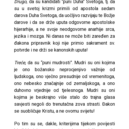
Drugo
, da su kandidati “puni Duha” Svetoga, tj. da
su u svetoj krizmi primili od apostola sedam
darova Duha Svetoga, da uočljivo razvijaju te Božje
darove i da se drže uputa odgovorne apostolske
hijerarhije, a ne svoje neodgovorne anarhije srca,
jezika i mozga. Ni danas ne može biti zaređen za
đakona pripravnik koji nije primio sakrament sv.
potvrde i ne drži se kanonskih uputa!
Treće
, da su “puni mudrosti”. Mudri su oni kojima
je ono božansko neprocjenjivo važnije od
ljudskoga, ono vječno presudnije od vremenitoga,
ono nebesko značajnije od zemaljskoga, a ono
duhovno vrjednije od tjelesnoga. Mudri su oni
kojima je beskrajno više stalo do trajna glasa
savjesti negoli do trenutačna zova strasti. Đakon
se suobličuje Kristu, a ne ovomu svijetu!
Po tim su se, dakle, kriterijima tijekom povijesti