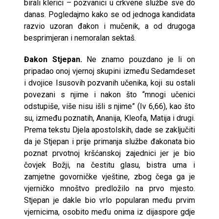
birali klerici – pozvanici u crkvene službe sve do
danas. Pogledajmo kako se od jednoga kandidata
razvio uzoran đakon i mučenik, a od drugoga
besprimjeran i nemoralan sektaš.
Đakon Stjepan.
Ne znamo pouzdano je li on
pripadao onoj vjernoj skupini između Sedamdeset
i dvojice Isusovih pozvanih učenika, koji su ostali
povezani s njime i nakon što “mnogi učenici
odstupiše, više nisu išli s njime” (Iv 6,66), kao što
su, između poznatih, Ananija, Kleofa, Matija i drugi.
Prema tekstu Djela apostolskih, dade se zaključiti
da je Stjepan i prije primanja službe đakonata bio
poznat prvotnoj kršćanskoj zajednici jer je bio
čovjek Božji, na čestitu glasu, bistra uma i
zamjetne govorničke vještine, zbog čega ga je
vjerničko mnoštvo predložilo na prvo mjesto.
Stjepan je dakle bio vrlo popularan među prvim
vjernicima, osobito među onima iz dijaspore gdje