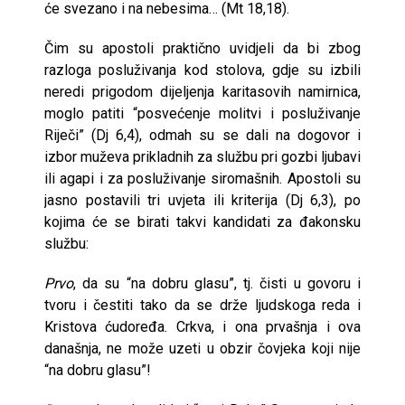
će svezano i na nebesima… (Mt 18,18).
Čim su apostoli praktično uvidjeli da bi zbog
razloga posluživanja kod stolova, gdje su izbili
neredi prigodom dijeljenja karitasovih namirnica,
moglo patiti “posvećenje molitvi i posluživanje
Riječi” (Dj 6,4), odmah su se dali na dogovor i
izbor muževa prikladnih za službu pri gozbi ljubavi
ili agapi i za posluživanje siromašnih. Apostoli su
jasno postavili tri uvjeta ili kriterija (Dj 6,3), po
kojima će se birati takvi kandidati za đakonsku
službu:
Prvo
, da su “na dobru glasu”, tj. čisti u govoru i
tvoru i čestiti tako da se drže ljudskoga reda i
Kristova ćudoređa. Crkva, i ona prvašnja i ova
današnja, ne može uzeti u obzir čovjeka koji nije
“na dobru glasu”!