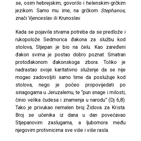
se, osim hebrejskim, govorilo i helenskim-grčkim
jezikom. Samo mu ime, na grčkom
Stephanos
,
znači Vjenceslav ili Krunoslav.
Kada se pojavila stvarna potreba da se predlože i
rukopolože Sedmorica đakona za službu kod
stolova, Stjepan je bio na čelu. Kao zaređeni
đakon svima je postao dobro poznat. Smatran
protođakonom đakonskoga zbora. Toliko je
nadrastao svoje karitativno služenje da se nije
mogao zadovoljiti samo time da poslužuje kod
stolova, nego je počeo propovijedati po
sinagogama u Jeruzalemu, te “pun snage i milosti,
činio velika čudesa i znamenja u narodu” (Dj 6,8).
Tako je privukao nemalen broj Židova za Krista.
Broj se učenika iz dana u dan povećavao
Stjepanovim zaslugama, a ljubomora među
njegovim protivnicima sve više i više rasla.