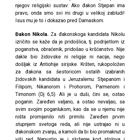
njegov religijski sustav: Ako đakon Stjepan ima
pravo, onda smo svi mi drugi u velikoj zabludi!
Isus mu je to i dokazao pred Damaskom.
Đakon Nikola.
Za đakonskoga kandidata Nikolu
izričito se kaže da je pridošlica, tj. podrijetlom iz
poganstva, obraćenik, pridošao u kršćanstvo. Nije
dakle bio židovske ni religije ni nacije, nego
došljak iz Antiohije sirijske. Kršten, rukopoložen
za đakona sa šestoricom ostalih izabranih
židovskih kandidata u Jeruzalemu: Stjepanom i
Filipom, Nikanorom i Prohorom, Parmenom i
Timonom (Dj 6,5). Ali je u duši, čini se, ostao
poganin. Zaređen valjano, a ostao nevaljao, sa
svim svojim poganlukom, kao da se u njemu nije
ništa promijenilo niti primilo. Zaređen prvim
stupnjem svetoga reda, ali nije ustrajao ni u
đakonskom zvanju, a kamoli da bi bio promaknut u
viši red. Napustio je i služenje kod stolova i