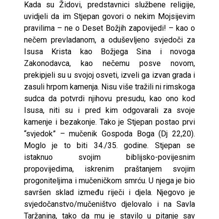
Kada su Židovi, predstavnici službene religije,
uvidjeli da im Stjepan govori o nekim Mojsijevim
pravilima – ne o Deset Božjih zapovijedi! – kao o
nečem prevladanom, a oduševljeno svjedoči za
Isusa Krista kao Božjega Sina i novoga
Zakonodavca, kao nečemu posve novom,
prekipjeli su u svojoj osveti, izveli ga izvan grada i
zasuli hrpom kamenja. Nisu više tražili ni rimskoga
sudca da potvrdi njihovu presudu, kao ono kod
Isusa, niti su i pred kim odgovarali za svoje
kamenje i bezakonje. Tako je Stjepan postao prvi
“svjedok” – mučenik Gospoda Boga (Dj 22,20).
Moglo je to biti 34./35. godine. Stjepan se
istaknuo svojim biblijsko-povijesnim
propovijedima, iskrenim praštanjem svojim
progoniteljima i mučeničkom smrću. U njega je bio
savršen sklad između riječi i djela. Njegovo je
svjedočanstvo/mučeništvo djelovalo i na Savla
Taržanina, tako da mu je stavilo u pitanje sav