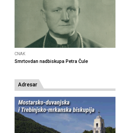
CNAK
Deseta obljetnica poništenja komunističke
presude bl. Alojziju Stepincu
Adresar