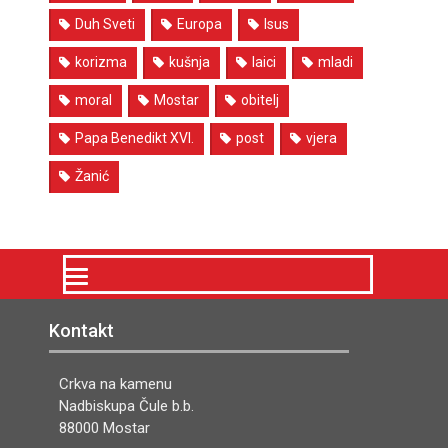
Duh Sveti
Europa
Isus
korizma
kušnja
laici
mladi
moral
Mostar
obitelj
Papa Benedikt XVI.
post
vjera
Žanić
Kontakt
Crkva na kamenu
Nadbiskupa Čule b.b.
88000 Mostar