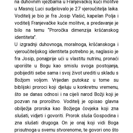
na duhovnim vježbama u Franjevačkoj kući molitve
u Masnoj Luci sudjelovalo je 27 vjeroučitelja laika.
Voditelj je bio je fra Josip Vlašić, kapelan Polja i
voditelj Franjevačke kuće molitve, a predavanje je
bilo na temu “Proročka dimenzija kršćanskog
identiteta”.
U izgradnji duhovnoga, moralnoga, kršćanskoga i
vjeroučiteljskog identiteta potrebno je, naglasio je
fra Josip, ponajprije ući u vlastitu nutrinu, pronaći
uporište u Bogu kao smislu svoga postojanja,
pobijediti sebe sama i svoj život urediti u skladu s
Božjom voljom. Vrijedan putokaz u tome su
biblijski proroci koji djeluju u konkretnu vremenu,
što se danas odnosi i na cijeli narod Božji koji je
pozvan na proroštvo. Voditelj je opisao glavna
obilježja proroka kao Božjega čovjeka koji zna
slušati, vidjeti i govoriti. Prorok sluša Gospodina i
zna slušati drugoga. On je onaj koji vidi Boga
prisutnoga u svemu stvorenome, te govori ono što