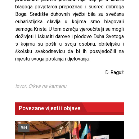
blagoga povjetarca prepoznao i susreo dobroga
Boga. Središte duhovnih vježbi bila su svečana
euharistijska slavlja u kojima smo blagovali
samoga Krista. U tom ozračju vjeroučitelji su mogli
doživjeti i iskusiti darove i plodove Duha Svetoga
s kojima su pošli u svoju osobnu, obiteljsku i
školsku svakodnevicu da bi ih posvjedočili na
mjestu svoga poslanja i djelovanja.
D. Raguž
Izvor: Crkva na kamenu
Povezane vijesti i objave
BiH