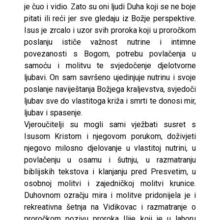
je čuo i vidio. Zato su oni ljudi Duha koji se ne boje
pitati ili reći jer sve gledaju iz Božje perspektive.
Isus je zrcalo i uzor svih proroka koji u proročkom
poslanju ističe važnost nutrine i intimne
povezanosti s Bogom, potrebu povlačenja u
samoću i molitvu te svjedočenje djelotvorne
ljubavi. On sam savršeno ujedinjuje nutrinu i svoje
poslanje naviještanja Božjega kraljevstva, svjedoči
ljubav sve do vlastitoga križa i smrti te donosi mir,
ljubav i spasenje.
Vjeroučitelji su mogli sami vježbati susret s
Isusom Kristom i njegovom porukom, doživjeti
njegovo milosno djelovanje u vlastitoj nutrini, u
povlačenju u osamu i šutnju, u razmatranju
biblijskih tekstova i klanjanju pred Presvetim, u
osobnoj molitvi i zajedničkoj molitvi krunice.
Duhovnom ozračju mira i molitve pridonijela je i
rekreativna šetnja na Vidikovac i razmatranje o
proročkom pozivu proroka Ilije koji je u lahoru