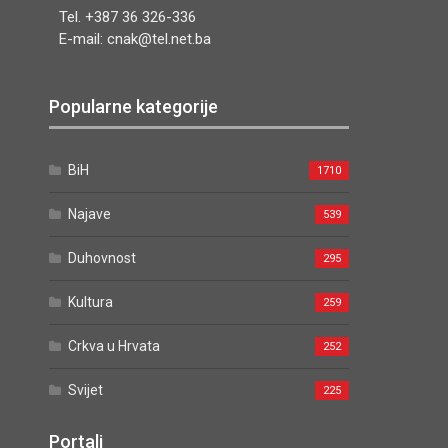
Tel. +387 36 326-336
E-mail: cnak@tel.net.ba
Popularne kategorije
BiH
1710
Najave
539
Duhovnost
295
Kultura
259
Crkva u Hrvata
252
Svijet
225
Portali