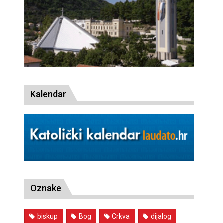
Kalendar
Oznake
biskup
Bog
Crkva
dijalog