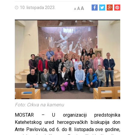
10. listopada 2023.
A
A
A
Foto: Crkva na kamenu
MOSTAR – U organizaciji predstojnika
Katehetskog ured hercegovačkih biskupija don
Ante Pavlovića, od 6. do 8. listopada ove godine,