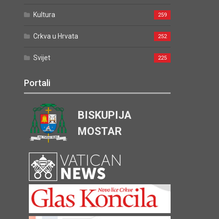
Kultura
259
Crkva u Hrvata
252
Svijet
225
Portali
BISKUPIJA
MOSTAR