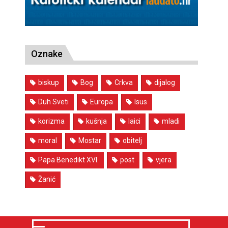
Oznake
biskup
Bog
Crkva
dijalog
Duh Sveti
Europa
Isus
korizma
kušnja
laici
mladi
moral
Mostar
obitelj
Papa Benedikt XVI.
post
vjera
Žanić