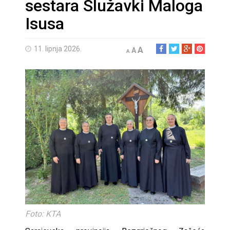
sestara Služavki Maloga
Isusa
11. lipnja 2026.
A
A
A
Foto: KTA