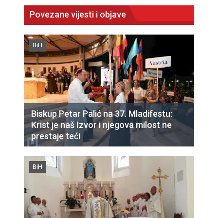
Povezane vijesti i objave
BiH
Biskup Petar Palić na 37. Mladifestu:
Krist je naš Izvor i njegova milost ne
prestaje teći
BiH