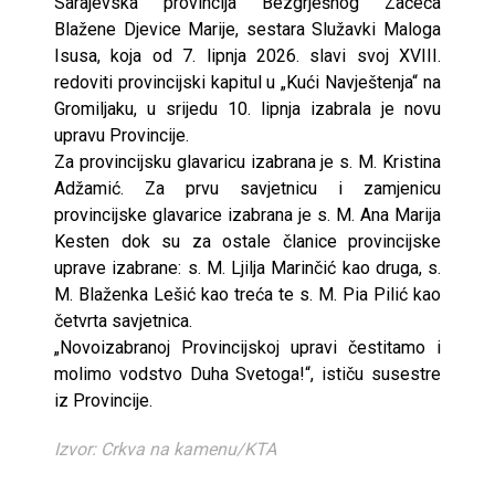
Sarajevska provincija Bezgrješnog Začeća
Blažene Djevice Marije, sestara Služavki Maloga
Isusa, koja od 7. lipnja 2026. slavi svoj XVIII.
redoviti provincijski kapitul u „Kući Navještenja“ na
Gromiljaku, u srijedu 10. lipnja izabrala je novu
upravu Provincije.
Za provincijsku glavaricu izabrana je s. M. Kristina
Adžamić. Za prvu savjetnicu i zamjenicu
provincijske glavarice izabrana je s. M. Ana Marija
Kesten dok su za ostale članice provincijske
uprave izabrane: s. M. Ljilja Marinčić kao druga, s.
M. Blaženka Lešić kao treća te s. M. Pia Pilić kao
četvrta savjetnica.
„Novoizabranoj Provincijskoj upravi čestitamo i
molimo vodstvo Duha Svetoga!“, ističu susestre
iz Provincije.
Izvor: Crkva na kamenu/KTA