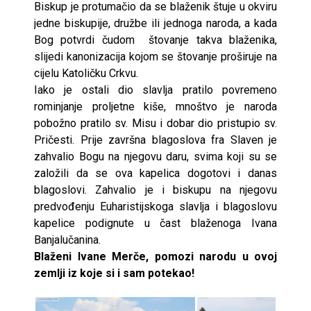
Biskup je protumačio da se blaženik štuje u okviru
jedne biskupije, družbe ili jednoga naroda, a kada
Bog potvrdi čudom štovanje takva blaženika,
slijedi kanonizacija kojom se štovanje proširuje na
cijelu Katoličku Crkvu.
Iako je ostali dio slavlja pratilo povremeno
rominjanje proljetne kiše, mnoštvo je naroda
pobožno pratilo sv. Misu i dobar dio pristupio sv.
Pričesti. Prije završna blagoslova fra Slaven je
zahvalio Bogu na njegovu daru, svima koji su se
založili da se ova kapelica dogotovi i danas
blagoslovi. Zahvalio je i biskupu na njegovu
predvođenju Euharistijskoga slavlja i blagoslovu
kapelice podignute u čast blaženoga Ivana
Banjalučanina.
Blaženi Ivane Merče, pomozi narodu u ovoj
zemlji iz koje si i sam potekao!