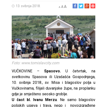
13. svibnja 2018.
A
A
A
Foto: www.tomislavcity.com
VUČKOVINE –
Spasovo.
U četvrtak, na
svetkovinu Spasova ili Uzašašća Gospodnjega,
10. svibnja 2018., sv. Misa i blagoslov polja u
Vučkovinama, filijali duvanjske župe, na proplanku
gdje je smješteno seosko groblje.
U čast bl. Ivanu Merzu
. Ne samo blagoslov
poljskih usjeva i trava, nego i novoizgrađene