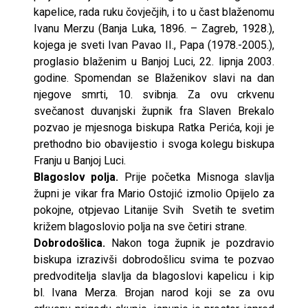
kapelice, rada ruku čovječjih, i to u čast blaženomu
Ivanu Merzu (Banja Luka, 1896. – Zagreb, 1928.),
kojega je sveti Ivan Pavao II., Papa (1978.-2005.),
proglasio blaženim u Banjoj Luci, 22. lipnja 2003.
godine. Spomendan se Blaženikov slavi na dan
njegove smrti, 10. svibnja. Za ovu crkvenu
svečanost duvanjski župnik fra Slaven Brekalo
pozvao je mjesnoga biskupa Ratka Perića, koji je
prethodno bio obavijestio i svoga kolegu biskupa
Franju u Banjoj Luci.
Blagoslov polja.
Prije početka Misnoga slavlja
župni je vikar fra Mario Ostojić izmolio Opijelo za
pokojne, otpjevao Litanije Svih Svetih te svetim
križem blagoslovio polja na sve četiri strane.
Dobrodošlica.
Nakon toga župnik je pozdravio
biskupa izrazivši dobrodošlicu svima te pozvao
predvoditelja slavlja da blagoslovi kapelicu i kip
bl. Ivana Merza. Brojan narod koji se za ovu