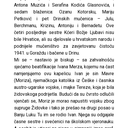
Antona Muzića i Serafina Kodića Glasnovića, i
sedam blaženica: Ozanu Kotorsku, Mariju
Petković i pet Drinskih mučenica – Julu,
Berchmanu, Krizinu, Antoniju i Bernadetu. Ove
četiri posljednje sestre Kćeri Božje Ljubavi nisu
bile Hrvatice, ali su djelovale u hrvatskom narodu i
podnijele mučeništvo za zavjetovanu čistoću
1941. u Goraždu i bačene u Drinu.
Mi se – nastavio je biskup – sa zahvalnošću
sjećamo beatifikacije Ivana Merza, kojemu na čast
namjenjujemo ovu kapelicu. Ivan je sin Mavre
(Moriza), njemačkoga katolika iz Češke i časnika
austro-ugarske vojske, i majke Tereze, koja je bila
židovskoga podrijetla. Budući da su čvrsto odlučili
vjenčati se, Moriz je morao napustiti vojsku zbog
supruge Židovke i tako je prešao na drugi posao u
Banju Luku. Tu im se rodio Ivan. Njega su odgajale
časne sestre i svećenici na školskom vjeronauku.