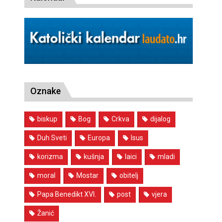
Oznake
biskup
Bog
Crkva
dijalog
Duh Sveti
Europa
Isus
korizma
kušnja
laici
mladi
moral
Mostar
obitelj
Papa Benedikt XVI.
post
vjera
Žanić