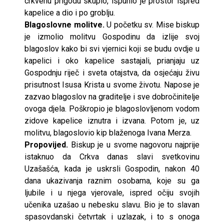
crkvenu prigodu skupio, ispunio je prostor ispred
kapelice a dio i po groblju.
Blagoslovne molitve.
U početku sv. Mise biskup
je izmolio molitvu Gospodinu da izlije svoj
blagoslov kako bi svi vjernici koji se budu ovdje u
kapelici i oko kapelice sastajali, prianjaju uz
Gospodnju riječ i sveta otajstva, da osjećaju živu
prisutnost Isusa Krista u svome životu. Napose je
zazvao blagoslov na graditelje i sve dobročinitelje
ovoga djela. Poškropio je blagoslovljenom vodom
zidove kapelice iznutra i izvana. Potom je, uz
molitvu, blagoslovio kip blaženoga Ivana Merza.
Propovijed.
Biskup je u svome nagovoru najprije
istaknuo da Crkva danas slavi svetkovinu
Uzašašća, kada je uskrsli Gospodin, nakon 40
dana ukazivanja raznim osobama, koje su ga
ljubile i u njega vjerovale, ispred očiju svojih
učenika uzašao u nebesku slavu. Bio je to slavan
spasovdanski četvrtak i uzlazak, i to s onoga