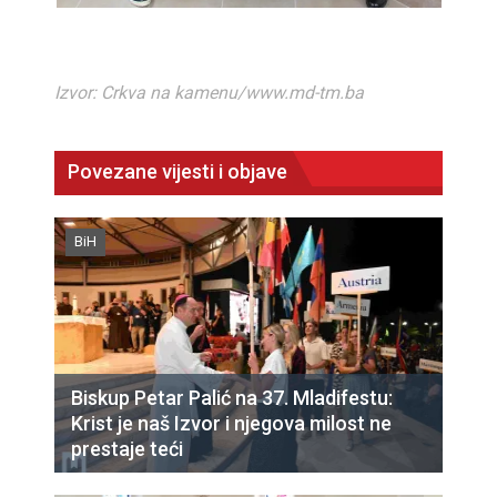
Izvor: Crkva na kamenu/www.md-tm.ba
Povezane vijesti i objave
BiH
Biskup Petar Palić na 37. Mladifestu:
Krist je naš Izvor i njegova milost ne
prestaje teći