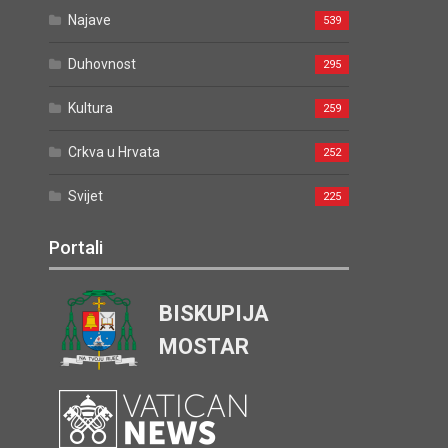
Najave
539
Duhovnost
295
Kultura
259
Crkva u Hrvata
252
Svijet
225
Portali
BISKUPIJA
MOSTAR