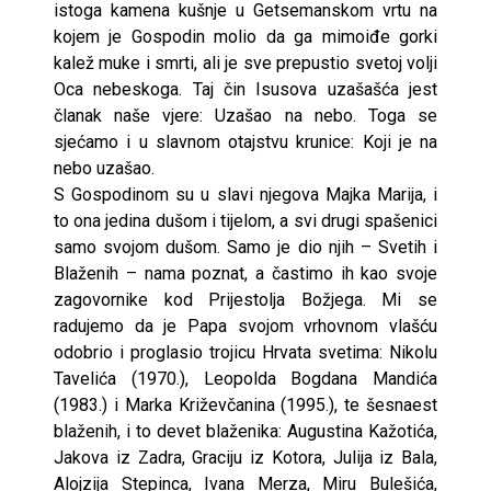
istoga kamena kušnje u Getsemanskom vrtu na
kojem je Gospodin molio da ga mimoiđe gorki
kalež muke i smrti, ali je sve prepustio svetoj volji
Oca nebeskoga. Taj čin Isusova uzašašća jest
članak naše vjere: Uzašao na nebo. Toga se
sjećamo i u slavnom otajstvu krunice: Koji je na
nebo uzašao.
S Gospodinom su u slavi njegova Majka Marija, i
to ona jedina dušom i tijelom, a svi drugi spašenici
samo svojom dušom. Samo je dio njih – Svetih i
Blaženih – nama poznat, a častimo ih kao svoje
zagovornike kod Prijestolja Božjega. Mi se
radujemo da je Papa svojom vrhovnom vlašću
odobrio i proglasio trojicu Hrvata svetima: Nikolu
Tavelića (1970.), Leopolda Bogdana Mandića
(1983.) i Marka Križevčanina (1995.), te šesnaest
blaženih, i to devet blaženika: Augustina Kažotića,
Jakova iz Zadra, Graciju iz Kotora, Julija iz Bala,
Alojzija Stepinca, Ivana Merza, Miru Bulešića,