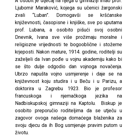
A osobit je utjecaj na njega u gimnaziji imao prof.
Ljubomir Maraković, kojega su učenici žargonski
zvali “Luban”. Domogavši se kršćanske
književnosti, časopisne i knjiške, sve po uputama
prof. Lubana, a osobito pišući svoj osobni
Dnevnik, Ivana sve više prožimaju moralne i
religiozne vrijednosti te bogooblične i stožerne
krjeposti. Nakon mature, 1914. godine, roditelji su
zaželjeli da Ivan pođe u vojnu akademiju kako bi
se što dulje odgodio dan vojnoga novačenja.
Ubrzo napušta vojno usmjerenje i daje se na
književnost koju studira i u Beču i u Parizu, a
doktorira u Zagrebu 1923. Bio je profesor
francuskoga i njemačkoga jezika na
Nadbiskupskoj gimnaziji na Kaptolu. Biskup je
osobito preporučio roditeljima da se utječu u
zagovor ovoga našega domaćega blaženika za
svoju djecu da ih Bog usmjeruje pravim putom u
životu.