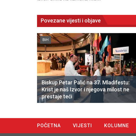
Povezane vijesti i objave
BiH
Biskup Petar Palić na 37. Mladifestu:
Krist je naš Izvor i njegova milost ne
prestaje teći
POČETNA
VIJESTI
KOLUMNE