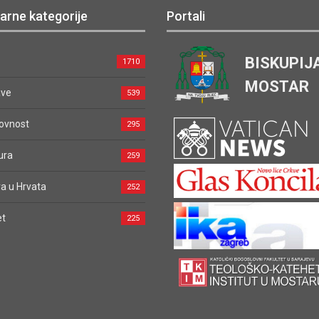
arne kategorije
Portali
BISKUPIJ
1710
MOSTAR
ave
539
ovnost
295
ura
259
a u Hrvata
252
et
225