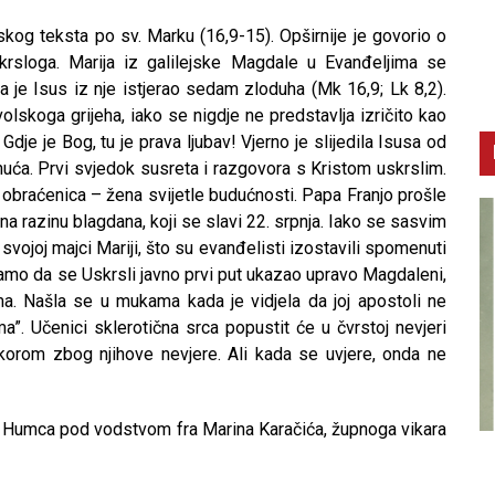
og teksta po sv. Marku (16,9-15). Opširnije je govorio o
skrsloga. Marija iz galilejske Magdale u Evanđeljima se
 je Isus iz nje istjerao sedam zloduha (Mk 16,9; Lk 8,2).
volskoga grijeha, iako se nigdje ne predstavlja izričito kao
. Gdje je Bog, tu je prava ljubav! Vjerno je slijedila Isusa od
snuća. Prvi svjedok susreta i razgovora s Kristom uskrslim.
 obraćenica – žena svijetle budućnosti. Papa Franjo prošle
na razinu blagdana, koji se slavi 22. srpnja. Iako se sasvim
vojoj majci Mariji, što su evanđelisti izostavili spomenuti
tamo da se Uskrsli javno prvi put ukazao upravo Magdaleni,
ma. Našla se u mukama kada je vidjela da joj apostoli ne
ma”. Učenici sklerotična srca popustit će u čvrstoj nevjeri
korom zbog njihove nevjere. Ali kada se uvjere, onda ne
s Humca pod vodstvom fra Marina Karačića, župnoga vikara
CNAK
C
Smrtovdan nadbiskupa Petra Čule
D