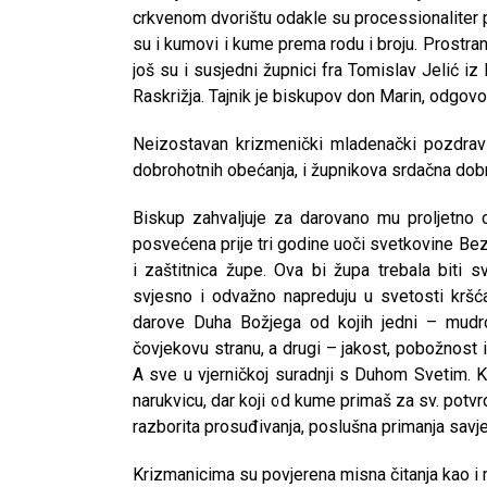
crkvenom dvorištu odakle su processionaliter p
su i kumovi i kume prema rodu i broju. Prostra
još su i susjedni župnici fra Tomislav Jelić iz
Raskrižja. Tajnik je biskupov don Marin, odgov
Neizostavan krizmenički mladenački pozdrav u
dobrohotnih obećanja, i župnikova srdačna dobr
Biskup zahvaljuje za darovano mu proljetno c
posvećena prije tri godine uoči svetkovine Be
i zaštitnica župe. Ova bi župa trebala biti s
svjesno i odvažno napreduju u svetosti kršća
darove Duha Božjega od kojih jedni – mudro
čovjekovu stranu, a drugi – jakost, pobožnost
A sve u vjerničkoj suradnji s Duhom Svetim. K
narukvicu, dar koji od kume primaš za sv. potvr
razborita prosuđivanja, poslušna primanja savj
Krizmanicima su povjerena misna čitanja kao i 