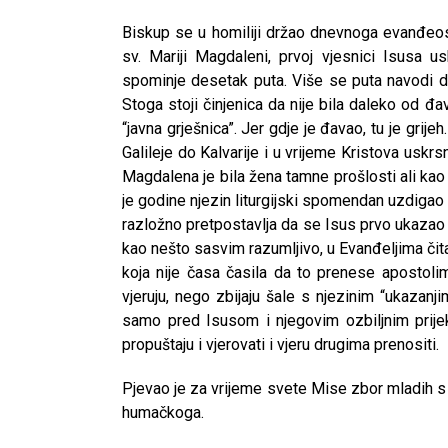
Biskup se u homiliji držao dnevnoga evanđeosk
sv. Mariji Magdaleni, prvoj vjesnici Isusa u
spominje desetak puta. Više se puta navodi da
Stoga stoji činjenica da nije bila daleko od đa
“javna grješnica”. Jer gdje je đavao, tu je grijeh
Galileje do Kalvarije i u vrijeme Kristova uskr
Magdalena je bila žena tamne prošlosti ali kao
je godine njezin liturgijski spomendan uzdigao 
razložno pretpostavlja da se Isus prvo ukazao s
kao nešto sasvim razumljivo, u Evanđeljima či
koja nije časa časila da to prenese apostoli
vjeruju, nego zbijaju šale s njezinim “ukazanji
samo pred Isusom i njegovim ozbiljnim prije
propuštaju i vjerovati i vjeru drugima prenositi.
Pjevao je za vrijeme svete Mise zbor mladih 
CNAK
humačkoga.
Kad se nasilje pretvara u optužnicu