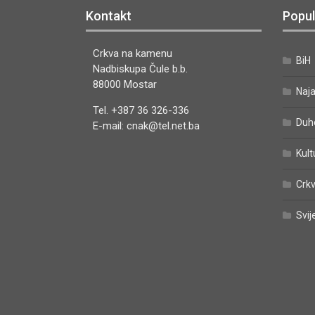
DIGITALNO IZDANJE
Kontakt
Popul
Crkva na kamenu
BiH
Nadbiskupa Čule b.b.
88000 Mostar
Naj
Tel. +387 36 326-336
Duh
E-mail: cnak@tel.net.ba
Kult
Crkv
Svij