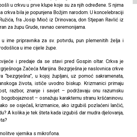
ošli u crkvu u prve klupe koje su za njih određene. S njima
na crkva bila je popunjena Božjim narodom. U koncelebraciji
 Ružića, fra Josip Mioč iz Drinovaca, don Stjepan Ravlić iz
oran za župu Grude, ravnao ceremonijama.
 ime pripravnika za sv. potvrdu, pun plemenitih želja i
odošlica u ime cijele župe.
vijeće i predaje da se stavi pred Gospin oltar. Crkva je
zgrješnoga Začeća Marijina. Bezgrješna je naslovnica crkve
va “bezgrješna”, u kojoj župljani, uz pomoć sakramenata,
nskoga života, ističe uvodno biskup. Krizmanici primaju
st, razbor, znanje i savjet – podržavaju onu razumsku
 i bogobojaznost – osnažuju karakternu stranu kršćaninovu.
ako se osjećaš, krizmanice, ako izgubiš pozlaćeni lančić,
du? A kolika je tek šteta kada izgubiš dar mudra djelovanja,
eta?
molitve vjernika s mikrofona.