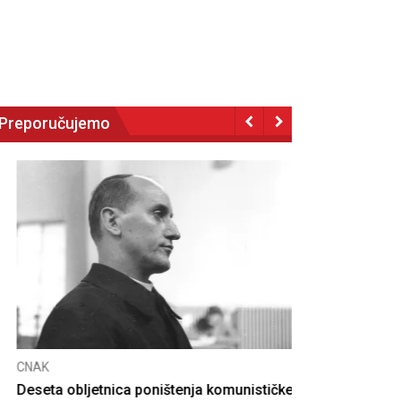
Preporučujemo
NAK
eseta obljetnica poništenja komunističke