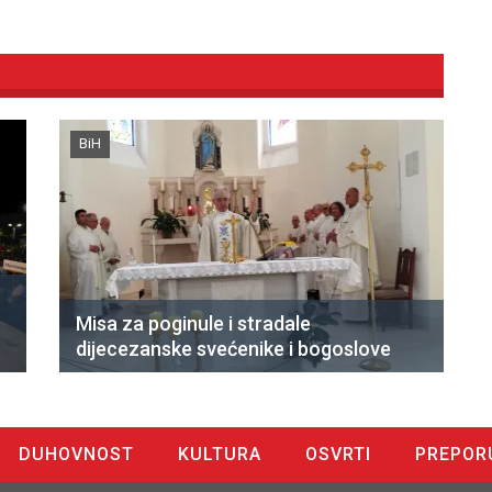
BiH
Misa za poginule i stradale
dijecezanske svećenike i bogoslove
DUHOVNOST
KULTURA
OSVRTI
PREPOR