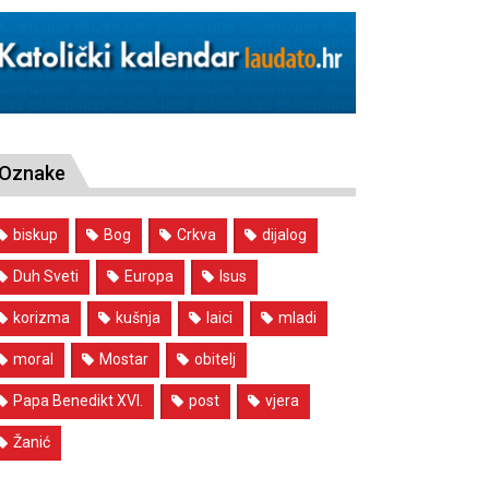
Oznake
biskup
Bog
Crkva
dijalog
Duh Sveti
Europa
Isus
korizma
kušnja
laici
mladi
moral
Mostar
obitelj
Papa Benedikt XVI.
post
vjera
Žanić