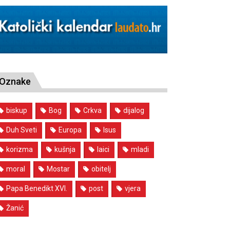
Oznake
biskup
Bog
Crkva
dijalog
Duh Sveti
Europa
Isus
korizma
kušnja
laici
mladi
moral
Mostar
obitelj
Papa Benedikt XVI.
post
vjera
Žanić