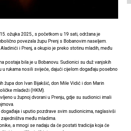
ožujka 2025., s početkom u 19 sati, održana je
imbolično povezala župu Prenj s Bobanovim naseljem.
Aladinići i Prenj, a okupio je preko stotinu mladih, među
na postaja bila je u Bobanovu. Sudionici su duž vanjskih
su u rukama nosili svijeće, dajući cijelom događaju posebno
h župa don Ivan Bijakšić, don Mile Vidić i don Marin
toličke mladeži (HKM).
ljeno u župnoj dvorani u Prenju, gdje su sudionici imali
dojmova.
 događaja i uputio pozdrave svim sudionicima, naglasivši
 i zajedništva među mladima.
onike, a mnogi se nadaju da će postati tradicija koja će