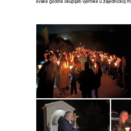
svake godine okupljati vjernike u zajedničkoj mo
CNAK
Kad se nasilje pretvara u optužnicu