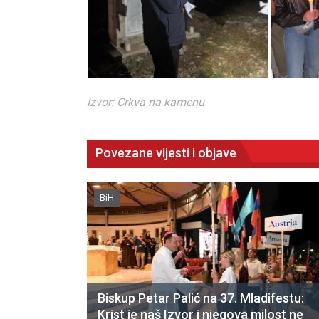
Izvor: Crkva na kamenu
Povezane vijesti i objave
BiH
Biskup Petar Palić na 37. Mladifestu:
Krist je naš Izvor i njegova milost ne