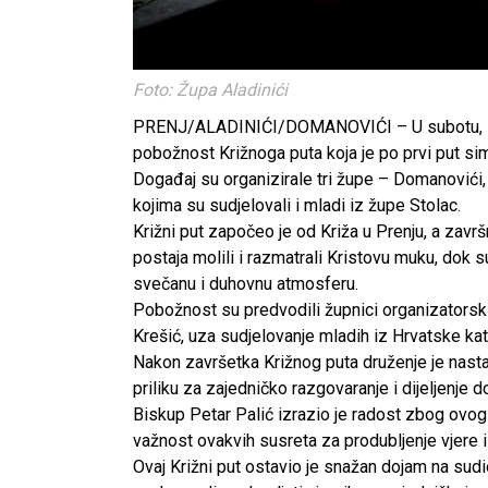
Foto: Župa Aladinići
PRENJ/ALADINIĆI/DOMANOVIĆI – U subotu, 15. 
pobožnost Križnoga puta koja je po prvi put s
Događaj su organizirale tri župe – Domanovići, 
kojima su sudjelovali i mladi iz župe Stolac.
Križni put započeo je od Križa u Prenju, a završ
postaja molili i razmatrali Kristovu muku, dok 
svečanu i duhovnu atmosferu.
Pobožnost su predvodili župnici organizatorski
Krešić, uza sudjelovanje mladih iz Hrvatske ka
Nakon završetka Križnog puta druženje je nastav
priliku za zajedničko razgovaranje i dijeljenje 
Biskup Petar Palić izrazio je radost zbog ovog
važnost ovakvih susreta za produbljenje vjere
Ovaj Križni put ostavio je snažan dojam na sudi