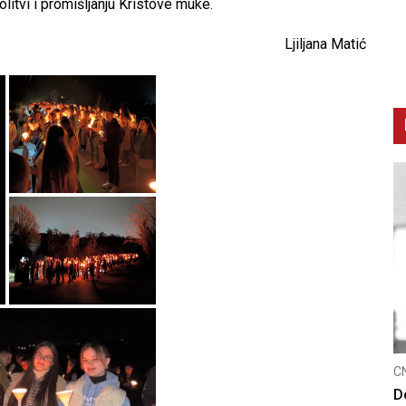
litvi i promišljanju Kristove muke.
Ljiljana Matić
CNAK
C
Smrtovdan nadbiskupa Petra Čule
D