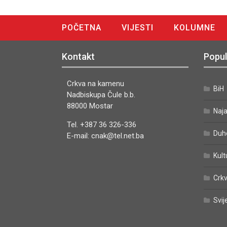
POČETNA
VIJESTI
KOLUMNE
DIGITALNO IZDANJE
Kontakt
Popul
Crkva na kamenu
BiH
Nadbiskupa Čule b.b.
88000 Mostar
Naj
Tel. +387 36 326-336
Duh
E-mail: cnak@tel.net.ba
Kult
Crkv
Svij