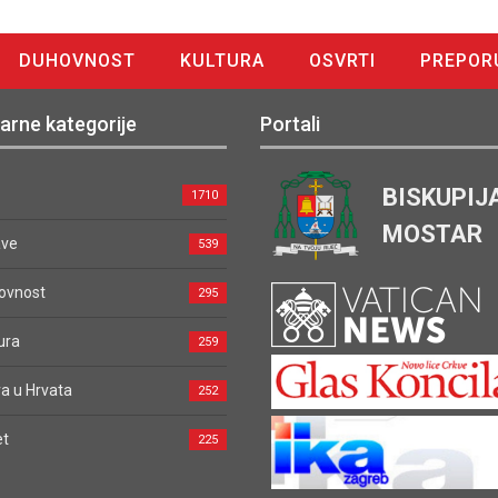
DUHOVNOST
KULTURA
OSVRTI
PREPOR
arne kategorije
Portali
BISKUPIJ
1710
MOSTAR
ave
539
ovnost
295
ura
259
a u Hrvata
252
et
225