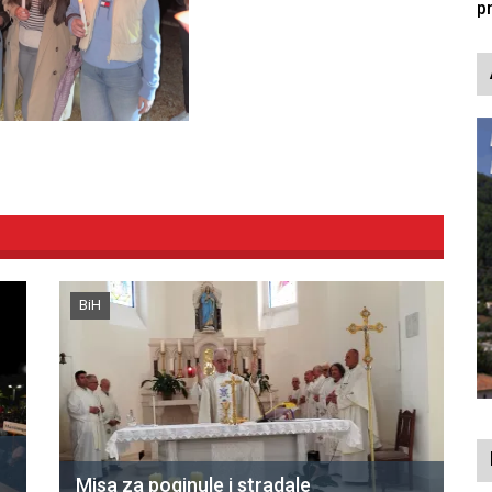
p
BiH
Misa za poginule i stradale