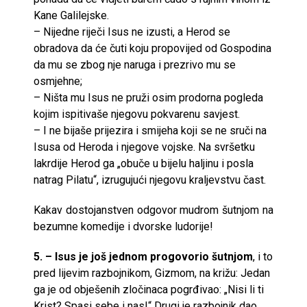
Kane Galilejske.
– Nijedne riječi Isus ne izusti, a Herod se
obradova da će čuti koju propovijed od Gospodina
da mu se zbog nje naruga i prezrivo mu se
osmjehne;
– Ništa mu Isus ne pruži osim prodorna pogleda
kojim ispitivaše njegovu pokvarenu savjest.
– I ne bijaše prijezira i smijeha koji se ne sruči na
Isusa od Heroda i njegove vojske. Na svršetku
lakrdije Herod ga „obuče u bijelu haljinu i posla
natrag Pilatu“, izrugujući njegovu kraljevstvu čast.
Kakav dostojanstven odgovor mudrom šutnjom na
bezumne komedije i dvorske ludorije!
5. – Isus je još jednom progovorio šutnjom
, i to
pred lijevim razbojnikom, Gizmom, na križu: Jedan
ga je od obješenih zločinaca pogrđivao: „Nisi li ti
Krist? Spasi sebe i nas!“ Drugi je razbojnik dao