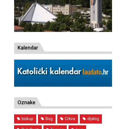
Kalendar
Oznake
biskup
Bog
Crkva
dijalog