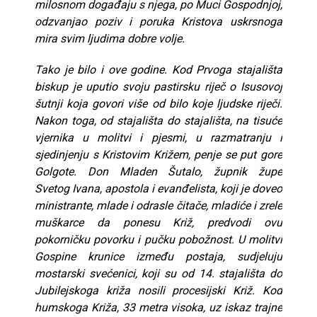
milosnom događaju s njega, po Muci Gospodnjoj,
odzvanjao poziv i poruka Kristova uskrsnoga
mira svim ljudima dobre volje.
Tako je bilo i ove godine. Kod Prvoga stajališta
biskup je uputio svoju pastirsku riječ o Isusovoj
šutnji koja govori više od bilo koje ljudske riječi.
Nakon toga, od stajališta do stajališta, na tisuće
vjernika u molitvi i pjesmi, u razmatranju i
sjedinjenju s Kristovim Križem, penje se put gore
Golgote. Don Mladen Šutalo, župnik župe
Svetog Ivana, apostola i evanđelista, koji je doveo
ministrante, mlade i odrasle čitače, mladiće i zrele
muškarce da ponesu Križ, predvodi ovu
pokorničku povorku i pučku pobožnost. U molitvi
Gospine krunice između postaja, sudjeluju
mostarski svećenici, koji su od 14. stajališta do
Jubilejskoga križa nosili procesijski Križ. Kod
humskoga Križa, 33 metra visoka, uz iskaz trajne