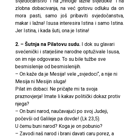
svjedočanstvo“ i na „mnoge lažne svjedoke“ i na
zlobna dobacivanja, na već gotovu odluku da on
mora pasti, samo još pribaviti svjedočanstva,
makar i lažna! Isusa interesira Istina i samo Istina.
Jer Istina, i kada šuti, ona je Istina!
2. – Šutnja na Pilatovu sudu.
I dok su glavari
svećenički i starješine narodne optuživale Isusa,
on im nije odgovarao. To su bile tužbe sve
besmislenije od besmislenijih.
– On kaže da je Mesija! vele „svjedoci“, a nije ni
Mesija ni Mesijin sluga!
Pilat im dobaci: Ne pričajte mi ta svoja
praznovjerja! Imate li kakav politički dokaz protiv
njega?
– On buni narod, naučavajući po svoj Judeji,
počevši od Galileje pa dovde! (Lk 23,5).
U čemu buni narod? Koga je on pobunio?
– Zavodi naš narod i brani davati caru porez, a