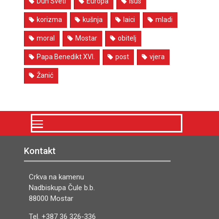
Duh Sveti
Europa
Isus
korizma
kušnja
laici
mladi
moral
Mostar
obitelj
Papa Benedikt XVI.
post
vjera
Žanić
Kontakt
Crkva na kamenu
Nadbiskupa Čule b.b.
88000 Mostar
Tel. +387 36 326-336