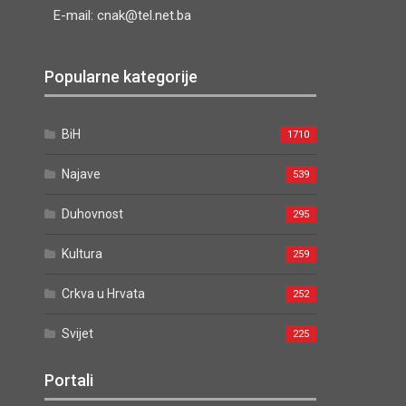
E-mail: cnak@tel.net.ba
Popularne kategorije
BiH
1710
Najave
539
Duhovnost
295
Kultura
259
Crkva u Hrvata
252
Svijet
225
Portali