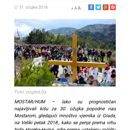
31. ožujka 2018.
A
A
A
Foto: pogled.ba
MOSTAR/HUM – Iako su prognostičari
najavljivali kišu za 30. ožujka popodne nad
Mostarom, gledajući mnoštvo vjernika iz Grada,
na Veliki petak 2018., kako se penje prema vrhu
brda Horeba-Huma, gdje prema ustaljenu ročištu