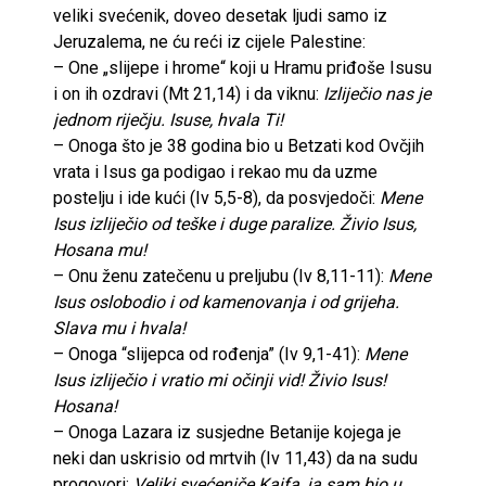
veliki svećenik, doveo desetak ljudi samo iz
Jeruzalema, ne ću reći iz cijele Palestine:
– One „slijepe i hrome“ koji u Hramu priđoše Isusu
i on ih ozdravi (Mt 21,14) i da viknu:
Izliječio nas je
jednom riječju. Isuse, hvala Ti!
– Onoga što je 38 godina bio u Betzati kod Ovčjih
vrata i Isus ga podigao i rekao mu da uzme
postelju i ide kući (Iv 5,5-8), da posvjedoči:
Mene
Isus izliječio od teške i duge paralize. Živio Isus,
Hosana mu!
– Onu ženu zatečenu u preljubu (Iv 8,11-11):
Mene
Isus oslobodio i od kamenovanja i od grijeha.
Slava mu i hvala!
– Onoga “slijepca od rođenja” (Iv 9,1-41):
Mene
Isus izliječio i vratio mi očinji vid! Živio Isus!
Hosana!
– Onoga Lazara iz susjedne Betanije kojega je
neki dan uskrisio od mrtvih (Iv 11,43) da na sudu
progovori:
Veliki svećeniče Kajfa, ja sam bio u