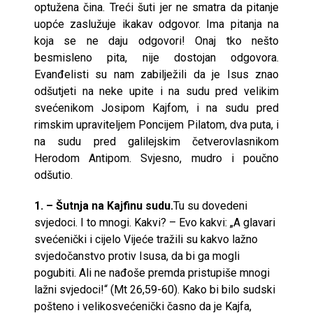
optužena čina. Treći šuti jer ne smatra da pitanje
uopće zaslužuje ikakav odgovor. Ima pitanja na
koja se ne daju odgovori! Onaj tko nešto
besmisleno pita, nije dostojan odgovora.
Evanđelisti su nam zabilježili da je Isus znao
odšutjeti na neke upite i na sudu pred velikim
svećenikom Josipom Kajfom, i na sudu pred
rimskim upraviteljem Poncijem Pilatom, dva puta, i
na sudu pred galilejskim četverovlasnikom
Herodom Antipom. Svjesno, mudro i poučno
odšutio.
1. – Šutnja na Kajfinu sudu.
Tu su dovedeni
svjedoci. I to mnogi. Kakvi? – Evo kakvi: „A glavari
svećenički i cijelo Vijeće tražili su kakvo lažno
svjedočanstvo protiv Isusa, da bi ga mogli
pogubiti. Ali ne nađoše premda pristupiše mnogi
lažni svjedoci!“ (Mt 26,59-60). Kako bi bilo sudski
pošteno i velikosvećenički časno da je Kajfa,