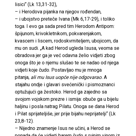
lisici“ (Lk 13,31-32),
– i Herodova pijanka na njegov rođendan,
– i ubojstvo preteče Ivana (Mk 6,17-29), i toliko
toga. I evo ga sada pred tim Herodom Antipom:
špijunom, krivokletnikom, pokvarenjakom,
kvascem i liscem, rodoskvrniteljem, ubojicom, da
mu on sudi. „A kad Herod ugleda Isusa, veoma se
obradova jer ga je već odavna želio vidjeti zbog
onoga što je o njemu slušao te se nadao od njega
vidjeti koje čudo. Postavljao mu je mnoga
pitanja,
ali mu Isus uopće nije odgovarao.
A
stajahu ondje i glavari svećenički i pismoznanci
optužujući ga žestoko. Herod ga zajedno sa
svojom vojskom prezre i ismija: obuče ga u bijelu
haljinu i posla natrag Pilatu. Onoga se dana Herod
i Pilat sprijateljiše, jer prije bijahu neprijatelji“ (Lk
23,8-12).
– Nijedno znamenje Isus ne učini, a Herod se
ponada da će vidjeti barem čudo s rujnim vinom iz