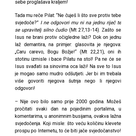
sebe proglašava kraljem!
Tada mu reče Pilat: “Ne čuješ li što sve protiv tebe
svjedoče?”
I ne odgovori mu ni na jednu riječ te
se upravitelj silno čudio
(Mt 27,13-14). Zašto se
Isus ne brani protiv očigledne laži? Dok on jednu
laž demantira, na primjer: glasovita je njegova:
„Caru carevo, Bogu Božje!“ (Mt 22,21), oni ih
stotinu izmisle i bace Pilatu na stol! Pa ne će se
Isus svađati sa sinovima oca laži! Na sve to Isus
je mogao samo mudro odšutjeti. Jer bi im trebala
više govoriti njegova šutnja nego li njegovi
odgovori!
– Nije ovo bilo samo prije 2000 godina. Možeš
pročitati svaki dan na pojedinim portalima, u
komentarima, u anonimnim busijama, ovakva lažna
svjedočenja. Koji misle: što veću količinu klevete
prospu po Internetu, to će biti jače svjedočanstvo!