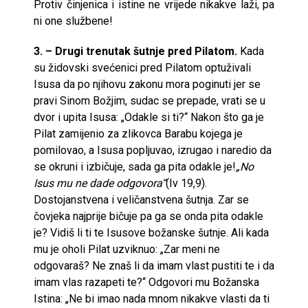
Protiv činjenica i istine ne vrijede nikakve laži, pa
ni one službene!
3. – Drugi trenutak šutnje pred Pilatom.
Kada
su židovski svećenici pred Pilatom optuživali
Isusa da po njihovu zakonu mora poginuti jer se
pravi Sinom Božjim, sudac se prepade, vrati se u
dvor i upita Isusa: „Odakle si ti?“ Nakon što ga je
Pilat zamijenio za zlikovca Barabu kojega je
pomilovao, a Isusa popljuvao, izrugao i naredio da
se okruni i izbičuje, sada ga pita odakle je!
„No
Isus mu ne dade odgovora“
(Iv 19,9).
Dostojanstvena i veličanstvena šutnja. Zar se
čovjeka najprije bičuje pa ga se onda pita odakle
je? Vidiš li ti te Isusove božanske šutnje. Ali kada
mu je oholi Pilat uzviknuo: „Zar meni ne
odgovaraš? Ne znaš li da imam vlast pustiti te i da
imam vlas razapeti te?“ Odgovori mu Božanska
Istina: „Ne bi imao nada mnom nikakve vlasti da ti