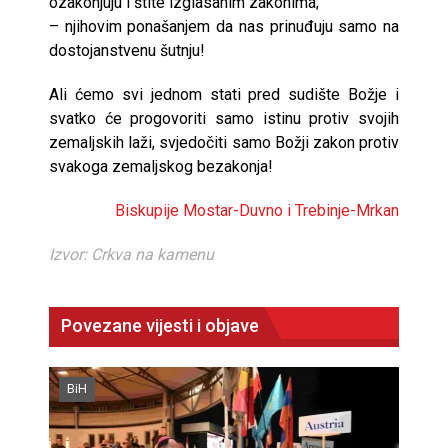
ozakonjuju i štite izglasanim zakonima;
– njihovim ponašanjem da nas prinuđuju samo na
dostojanstvenu šutnju!
Ali ćemo svi jednom stati pred sudište Božje i
svatko će progovoriti samo istinu protiv svojih
zemaljskih laži, svjedočiti samo Božji zakon protiv
svakoga zemaljskog bezakonja!
Biskupije Mostar-Duvno i Trebinje-Mrkan
Izvor: Crkva na kamenu
Povezane vijesti i objave
BiH