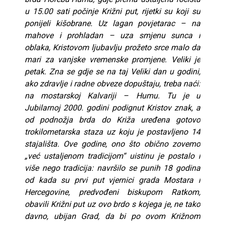
u 15.00 sati počinje Križni put, rijetki su koji su
ponijeli kišobrane. Uz lagan povjetarac – na
mahove i prohladan – uza smjenu sunca i
oblaka, Kristovom ljubavlju prožeto srce malo da
mari za vanjske vremenske promjene. Veliki je
petak. Zna se gdje se na taj Veliki dan u godini,
ako zdravlje i radne obveze dopuštaju, treba naći:
na mostarskoj Kalvariji – Humu. Tu je u
Jubilarnoj 2000. godini podignut Kristov znak, a
od podnožja brda do Križa uređena gotovo
trokilometarska staza uz koju je postavljeno 14
stajališta. Ove godine, ono što obično zovemo
„već ustaljenom tradicijom“ uistinu je postalo i
više nego tradicija: navršilo se punih 18 godina
od kada su prvi put vjernici grada Mostara i
Hercegovine, predvođeni biskupom Ratkom,
obavili Križni put uz ovo brdo s kojega je, ne tako
davno, ubijan Grad, da bi po ovom Križnom