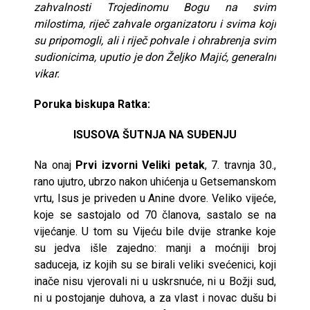
zahvalnosti Trojedinomu Bogu na svim
milostima, riječ zahvale organizatoru i svima koji
su pripomogli, ali i riječ pohvale i ohrabrenja svim
sudionicima, uputio je don Željko Majić, generalni
vikar.
Poruka biskupa Ratka:
ISUSOVA ŠUTNJA NA SUĐENJU
Na onaj
Prvi izvorni Veliki petak
, 7. travnja 30.,
rano ujutro, ubrzo nakon uhićenja u Getsemanskom
vrtu, Isus je priveden u Anine dvore. Veliko vijeće,
koje se sastojalo od 70 članova, sastalo se na
vijećanje. U tom su Vijeću bile dvije stranke koje
su jedva išle zajedno: manji a moćniji broj
saduceja, iz kojih su se birali veliki svećenici, koji
inače nisu vjerovali ni u uskrsnuće, ni u Božji sud,
ni u postojanje duhova, a za vlast i novac dušu bi