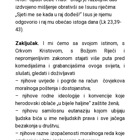
izdvojeno mišljenje obrativši se Isusu riječima:
„Sjeti me se kada u raj dođeš!“ Isus je njemu
odgovorio i raj mu obećao istoga dana (Lk 23,39-
43).
Zaključak.
I mi ćemo sa svojom istinom, s
Crkvom Kristovom, s Božjom Riječi i
nepromjenljivim zakonom stajati više puta pred
komedijašima i grabancijašima ovoga svijeta, i
slušati, gledati i doživljavati
– njihove uvrjede i pogrde na račun čovjekova
moralnoga poštenja i dostojanstva;
– njihove rodne ideologije i konvencije koje
herodovski oblače „u bijele haljine“ zaštite ženâ;
– njihovu samilosnu eutanaziju kojom ubijaju
ljudska bića u ime neljudskih prava i sve jačega
bezakonja u društvu;
– njihove razne izopačenosti moralnoga reda koje