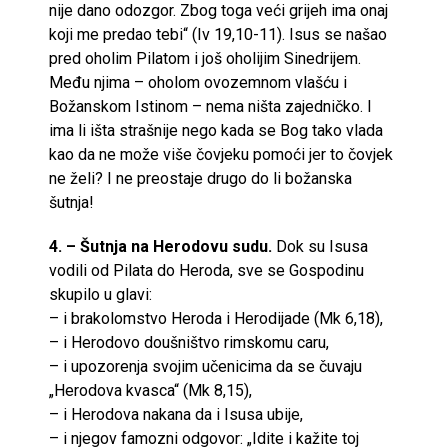
nije dano odozgor. Zbog toga veći grijeh ima onaj
koji me predao tebi“ (Iv 19,10-11). Isus se našao
pred oholim Pilatom i još oholijim Sinedrijem.
Među njima – oholom ovozemnom vlašću i
Božanskom Istinom – nema ništa zajedničko. I
ima li išta strašnije nego kada se Bog tako vlada
kao da ne može više čovjeku pomoći jer to čovjek
ne želi? I ne preostaje drugo do li božanska
šutnja!
4. – Šutnja na Herodovu sudu.
Dok su Isusa
vodili od Pilata do Heroda, sve se Gospodinu
skupilo u glavi:
– i brakolomstvo Heroda i Herodijade (Mk 6,18),
– i Herodovo doušništvo rimskomu caru,
– i upozorenja svojim učenicima da se čuvaju
„Herodova kvasca“ (Mk 8,15),
– i Herodova nakana da i Isusa ubije,
– i njegov famozni odgovor: „Idite i kažite toj