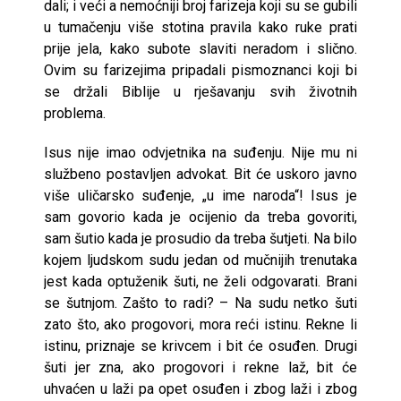
dali; i veći a nemoćniji broj farizeja koji su se gubili
u tumačenju više stotina pravila kako ruke prati
prije jela, kako subote slaviti neradom i slično.
Ovim su farizejima pripadali pismoznanci koji bi
se držali Biblije u rješavanju svih životnih
problema.
Isus nije imao odvjetnika na suđenju. Nije mu ni
službeno postavljen advokat. Bit će uskoro javno
više uličarsko suđenje, „u ime naroda“! Isus je
sam govorio kada je ocijenio da treba govoriti,
sam šutio kada je prosudio da treba šutjeti. Na bilo
kojem ljudskom sudu jedan od mučnijih trenutaka
jest kada optuženik šuti, ne želi odgovarati. Brani
se šutnjom. Zašto to radi? – Na sudu netko šuti
zato što, ako progovori, mora reći istinu. Rekne li
istinu, priznaje se krivcem i bit će osuđen. Drugi
šuti jer zna, ako progovori i rekne laž, bit će
uhvaćen u laži pa opet osuđen i zbog laži i zbog