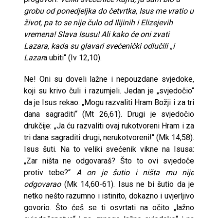
grobu od ponedjeljka do četvrtka, Isus me vratio u
život, pa to se nije čulo od Ilijinih i Elizejevih
vremena! Slava Isusu! Ali kako će oni zvati
Lazara, kada su glavari svećenički odlučili „i
Lazar
a ubiti“ (Iv 12,10).
Ne! Oni su doveli lažne i nepouzdane svjedoke,
koji su krivo čuli i razumjeli. Jedan je „svjedočio“
da je Isus rekao: „Mogu razvaliti Hram Božji i za tri
dana sagraditi“ (Mt 26,61). Drugi je svjedočio
drukčije: „Ja ću razvaliti ovaj rukotvoreni Hram i za
tri dana sagraditi drugi, nerukotvoreni!“ (Mk 14,58).
Isus šuti. Na to veliki svećenik vikne na Isusa:
„Zar ništa ne odgovaraš? Što to ovi svjedoče
protiv tebe?“
A on je šutio i ništa mu nije
odgovarao
(Mk 14,60-61). Isus ne bi šutio da je
netko nešto razumno i istinito, dokazno i uvjerljivo
govorio. Što ćeš se ti osvrtati na očito „lažno