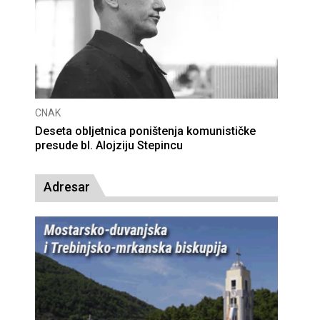
CNAK
žnicu
Smrtovdan nadbiskupa Petra Čule
Adresar