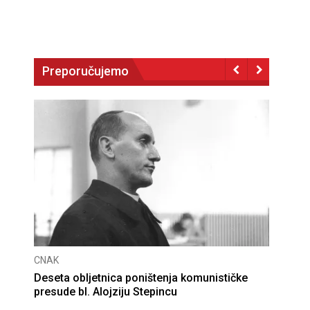
Preporučujemo
CNAK
ra Čule
Deseta obljetnica poništenja komunist
presude bl. Alojziju Stepincu