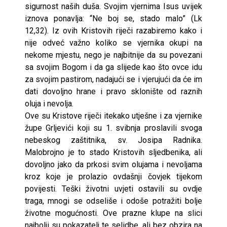
sigurnost naših duša. Svojim vjernima Isus uvijek
iznova ponavlja: “Ne boj se, stado malo” (Lk
12,32). Iz ovih Kristovih riječi razabiremo kako i
nije odveć važno koliko se vjernika okupi na
nekome mjestu, nego je najbitnije da su povezani
sa svojim Bogom i da ga slijede kao što ovce idu
za svojim pastirom, nadajući se i vjerujući da će im
dati dovoljno hrane i pravo sklonište od raznih
oluja i nevolja.
Ove su Kristove riječi itekako utješne i za vjernike
župe Grljevići koji su 1. svibnja proslavili svoga
nebeskog zaštitnika, sv. Josipa Radnika.
Malobrojno je to stado Kristovih sljedbenika, ali
dovoljno jako da prkosi svim olujama i nevoljama
kroz koje je prolazio ovdašnji čovjek tijekom
povijesti. Teški životni uvjeti ostavili su ovdje
traga, mnogi se odseliše i odoše potražiti bolje
životne mogućnosti. Ove prazne klupe na slici
najbolji su pokazatelj te selidbe, ali bez obzira na