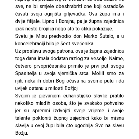
sve, ne bi smjele obeshrabriti one koji ostadoše
čuvati svoja ognjišta grljevačka. Ova župa ima i
dvije filijale, Lipno i Borajnu, pa je župna zajednica
ipak nešto brojnija nego što to slika pokazuje.
Svetu je Misu predvodio don Marko Šutalo, a u
koncelebraciji bilo je šest svećenika.
Uz proslavu svoga patrona, ova je župna zajednica
toga dana imala dodatan razlog za veselje. Naime,
četvero prvopričesnika primilo je prvi put svoga
Spasitelja u svoja vjernička srca. Molili smo za
njih, neka ih dobri Bog očuva na svome putu i da
uvijek ostanu u milosti Božjoj.
Svojim je pjevanjem euharistijsko slavlje pratilo
nekoliko mlađih osoba, što je svakako pohvalno
jer su spremni izdvojiti svoje vrijeme i svoje
talente pokloniti župnoj zajednici kako bi misna
slavlja u ovoj župi bila što ugodnija. Sve na slavu
Božju.