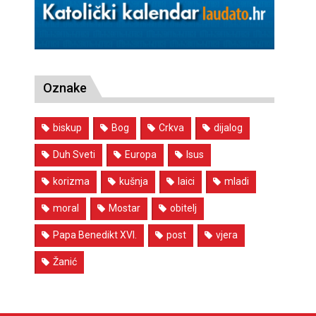
Oznake
biskup
Bog
Crkva
dijalog
Duh Sveti
Europa
Isus
korizma
kušnja
laici
mladi
moral
Mostar
obitelj
Papa Benedikt XVI.
post
vjera
Žanić