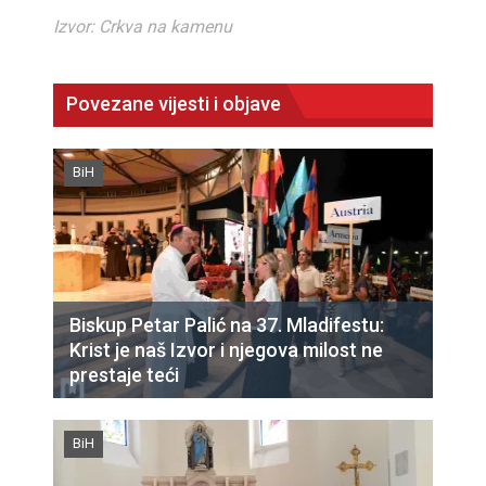
Izvor: Crkva na kamenu
Povezane vijesti i objave
BiH
Biskup Petar Palić na 37. Mladifestu:
Krist je naš Izvor i njegova milost ne
prestaje teći
BiH