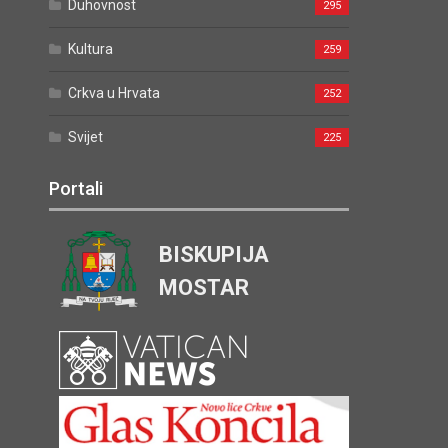
Duhovnost
295
Kultura
259
Crkva u Hrvata
252
Svijet
225
Portali
BISKUPIJA
MOSTAR