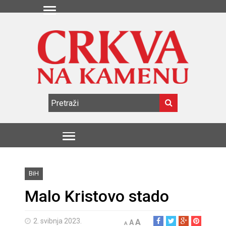
BiH
Malo Kristovo stado
2. svibnja 2023.
A
A
A