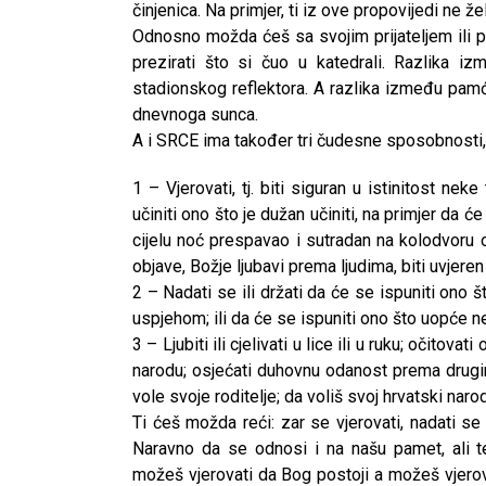
činjenica. Na primjer, ti iz ove propovijedi ne žel
Odnosno možda ćeš sa svojim prijateljem ili prija
prezirati što si čuo u katedrali. Razlika 
stadionskog reflektora. A razlika između pamće
dnevnoga sunca.
A i SRCE ima također tri čudesne sposobnosti,
1 – Vjerovati, tj. biti siguran u istinitost nek
učiniti ono što je dužan učiniti, na primjer da 
cijelu noć prespavao i sutradan na kolodvoru o
objave, Božje ljubavi prema ljudima, biti uvjeren
2 – Nadati se ili držati da će se ispuniti ono š
uspjehom; ili da će se ispuniti ono što uopće ne 
3 – Ljubiti ili cjelivati u lice ili u ruku; očitova
narodu; osjećati duhovnu odanost prema drugima:
vole svoje roditelje; da voliš svoj hrvatski naro
Ti ćeš možda reći: zar se vjerovati, nadati s
Naravno da se odnosi i na našu pamet, ali t
možeš vjerovati da Bog postoji a možeš vjerov