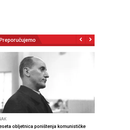
Preporučujemo
NAK
eseta obljetnica poništenja komunističke