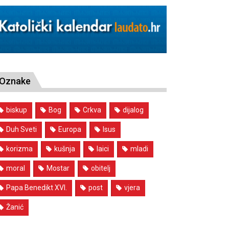
Oznake
biskup
Bog
Crkva
dijalog
Duh Sveti
Europa
Isus
korizma
kušnja
laici
mladi
moral
Mostar
obitelj
Papa Benedikt XVI.
post
vjera
Žanić