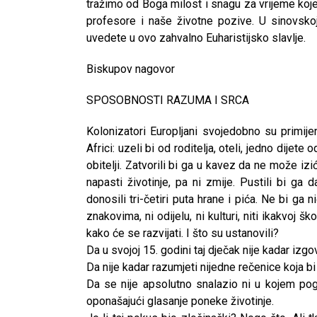
tražimo od Boga milost i snagu za vrijeme koje 
profesore i naše životne pozive. U sinovsko
uvedete u ovo zahvalno Euharistijsko slavlje.
Biskupov nagovor
SPOSOBNOSTI RAZUMA I SRCA
Kolonizatori Europljani svojedobno su primijen
Africi: uzeli bi od roditelja, oteli, jedno dijete
obitelji. Zatvorili bi ga u kavez da ne može iz
napasti životinje, pa ni zmije. Pustili bi ga 
donosili tri-četiri puta hrane i pića. Ne bi ga ni
znakovima, ni odijelu, ni kulturi, niti ikakvoj šk
kako će se razvijati. I što su ustanovili?
Da u svojoj 15. godini taj dječak nije kadar izgovo
Da nije kadar razumjeti nijedne rečenice koja bi
Da se nije apsolutno snalazio ni u kojem pog
oponašajući glasanje poneke životinje.