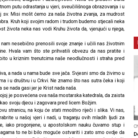
tnom putu odrastanja u vjeri, sveučilišnoga obrazovanja i u
j sv. Misi molit ćemo za naša životna zvanja, za mudrost
dobra. Kruh koji svojim radom i trudom budemo stjecali neka
 života neka nas vodi Kruhu života da, vjerujući u njega,
 nam nesebično prenosili svoje znanje i učili nas životnim
ne. Hvala vam što ste prihvatili obvezu da nas pratite i
to u kriznim trenutcima naše neodlučnosti i straha pred
živa, a nada u nama bude sve jača. Svjesni smo da živimo u
ma i u društvu i u Crkvi. Ne znamo što nas sutra čeka i koji
a se nada gasi jer je Krist nada naša.
kojoj je posvećena ova naša mostarska katedrala, da zaista
kao svoju djecu i zagovara pred licem Božjim.
 stranicu, na koju će stati mnoštvo riječi i slika. Vi nas,
ite u našoj vjeri i nadi, u traganju ovih mladih ljudi za
e, iako progonjene, u apostolskom nauku čuvamo stup i
CNAK
C
snagama to ne bi bilo moguće ostvariti i zato smo ovdje da
Smrtovdan nadbiskupa Petra Čule
D