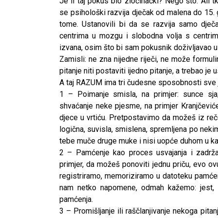
Je li taj pokus bio zločinački? Nego što. Ali t
se psihološki razvija dječak od malena do 15.
tome. Ustanovili bi da se razvija samo dječ
centrima u mozgu i slobodna volja s centrim
izvana, osim što bi sam pokusnik doživljavao u 
Zamisli: ne zna nijedne riječi, ne može formuli
pitanje niti postaviti ijedno pitanje, a trebao j
A taj RAZUM ima tri čudesne sposobnosti sve 
1 – Poimanje smisla, na primjer: sunce sja; i
shvaćanje neke pjesme, na primjer Kranjčevićeva
djece u vrtiću. Pretpostavimo da možeš iz rečen
logična, suvisla, smislena, spremljena po nekim
tebe muče druge muke i nisi uopće duhom u kat
2 – Pamćenje kao proces usvajanja i zadržav
primjer, da možeš ponoviti jednu priču, evo o
registriramo, memoriziramo u datoteku pamće
nam netko napomene, odmah kažemo: jest, i
pamćenja.
3 – Promišljanje ili raščlanjivanje nekoga pita