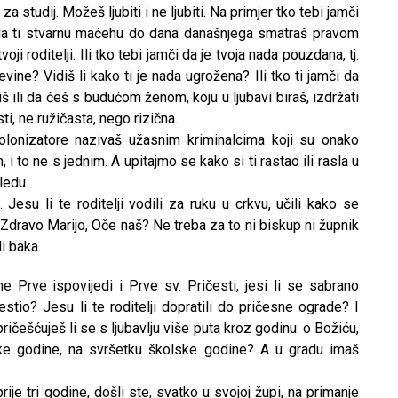
za studij. Možeš ljubiti i ne ljubiti. Na primjer tko tebi jamči
da ti stvarnu maćehu do dana današnjega smatraš pravom
ji roditelji. Ili tko tebi jamči da je tvoja nada pouzdana, tj.
vine? Vidiš li kako ti je nada ugrožena? Ili tko ti jamči da
 ili da ćeš s budućom ženom, koju u ljubavi biraš, izdržati
sti, ne ružičasta, nego rizična.
olonizatore nazivaš užasnim kriminalcima koji su onako
i to ne s jednim. A upitajmo se kako si ti rastao ili rasla u
ledu.
 Jesu li te roditelji vodili za ruku u crkvu, učili kako se
u, Zdravo Marijo, Oče naš? Ne treba za to ni biskup ni župnik
li baka.
 Prve ispovijedi i Prve sv. Pričesti, jesi li se sabrano
čestio? Jesu li te roditelji dopratili do pričesne ograde? I
ričešćuješ li se s ljubavlju više puta kroz godinu: o Božiću,
ske godine, na svršetku školske godine? A u gradu imaš
rije tri godine, došli ste, svatko u svojoj župi, na primanje