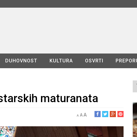
DUHOVNOST
KULTURA
OSVRTI
PREPOR
starskih maturanata
A
A
A