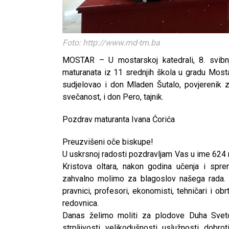
Foto: http://www.md-tm.ba
MOSTAR – U mostarskoj katedrali, 8. svibnj
maturanata iz 11 srednjih škola u gradu Mosta
sudjelovao i don Mladen Šutalo, povjerenik z
svečanost, i don Pero, tajnik.
Pozdrav maturanta Ivana Ćorića
Preuzvišeni oče biskupe!
U uskrsnoj radosti pozdravljam Vas u ime 624 
Kristova oltara, nakon godina učenja i spr
zahvalno molimo za blagoslov našega rada. Pr
pravnici, profesori, ekonomisti, tehničari i obr
redovnica.
Danas želimo moliti za plodove Duha Sveto
strpljivosti, velikodušnosti, uslužnosti, dobro