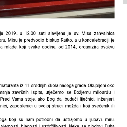
a 2019., u 12.00 sati slavljena je sv. Misa zahvalnica
ru. Misu je predvodio biskup Ratko, a u koncelebraciji je
a mlade, koji svake godine, od 2014., organizira ovakvu
maturanta iz 11 srednjih škola našega grada. Okupljeni oko
emanja završnih ispita, utječemo se Božjemu milosrđu i
ed Vama stoje, ako Bog da, budući liječnici, inženjeri,
tnici, zaposlenici u svojoj struci, možda i koji svećenik ili
ga koji su nam potrebni da ustrajemo u ljubavi, miru,
ti,vjernosti, blagosti i uzdržljivosti. Neka se plodovi Duha