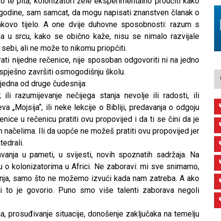
ko te pita, kolonizatori žele eksperimentalno proučiti kako
 godine, sam samcat, da mogu napisati znanstven članak o
akovo tijelo. A one dvije duhovne sposobnosti: razum s
a u srcu, kako se obično kaže, nisu se nimalo razvijale
sebi, ali ne može to nikomu priopćiti.
rati nijedne rečenice, nije sposoban odgovoriti ni na jedno
e uspješno završiti osmogodišnju školu.
jedna od druge čudesnija:
li razumijevanje nečijega stanja nevolje ili radosti, ili
 „Mojsija“, ili neke lekcije o Bibliji, predavanja o odgoju
ice u rečenicu pratiti ovu propovijed i da ti se čini da je
 načelima. Ili da uopće ne možeš pratiti ovu propovijed jer
edrali.
anja u pameti, u svijesti, novih spoznatih sadržaja. Na
vu o kolonizatorima u Africi. Ne zaboravi: mi sve snimamo,
nja, samo što ne možemo izvući kada nam zatreba. A ako
 to je govorio. Puno smo više talenti zaborava negoli
nja, prosuđivanje situacije, donošenje zaključaka na temelju