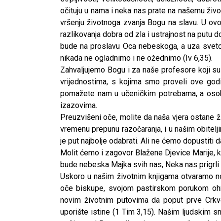
očituju u nama i neka nas prate na našemu živo
vršenju životnoga zvanja Bogu na slavu. U ovo
razlikovanja dobra od zla i ustrajnost na putu 
bude na proslavu Oca nebeskoga, a uza svetost
nikada ne ogladnimo i ne ožednimo (Iv 6,35).
Zahvaljujemo Bogu i za naše profesore koji su
vrijednostima, s kojima smo proveli ove godi
pomažete nam u učeničkim potrebama, a osobi
izazovima.
Preuzvišeni oče, molite da naša vjera ostane 
vremenu prepunu razočaranja, i u našim obitelji
je put najbolje odabrati. Ali ne ćemo dopustiti d
Molit ćemo i zagovor Blažene Djevice Marije, 
bude nebeska Majka svih nas, Neka nas prigrli 
Uskoro u našim životnim knjigama otvaramo novu
oče biskupe, svojom pastirskom porukom ohrabr
novim životnim putovima da poput prve Crkv
CNAK
uporište istine (1 Tim 3,15). Našim ljudskim 
Kad se nasilje pretvara u optužnicu