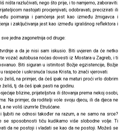
iš ništa razlučivati, nego što prije, i to namjerno, zaboraviti.
teljicom nastojati procjenjivati, odobravati, precizirati ili
između poimanja i pamćenja jest kao između žmigavca i
nja i zaključivanja jest kao između igrališnog reflektora i
 sve jedna zagonetnija od druge:
e tvrdnje a da je nisi sam iskusio. Biti uvjeren da će netko
će te vozač autobusa noćas dovesti iz Mostara u Zagreb, i ti
svanuo. Biti siguran u istinitost Božje egzistencije, Božje
 u raspeće i uskrsnuća Isusa Krista, to znači vjerovati.
to želiš, na primjer, da ćeš ipak na maturi proći vrlo dobrim
želiš, tj. da ćeš ipak pasti na godinu.
ti osjećaje blizine, prijateljstva ili štovanja prema nekoj osobi,
 Na primjer, da roditelji vole svoju djecu, ili da djeca ne
d, a ne voliš izumrle Etrušćane.
e i ljubiti ne odnosi također na razum, a ne samo na srce?
e se sposobnosti tiču kudikamo više slobodne volje. Ti
ati da ne postoji i vladati se kao da ne postoji. Možeš se