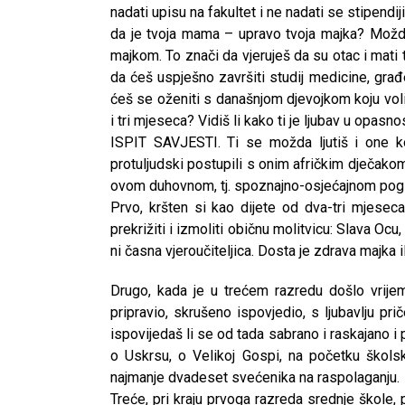
nadati upisu na fakultet i ne nadati se stipendiji 
da je tvoja mama – upravo tvoja majka? Mož
majkom. To znači da vjeruješ da su otac i mati tvo
da ćeš uspješno završiti studij medicine, građe
ćeš se oženiti s današnjom djevojkom koju voliš
i tri mjeseca? Vidiš li kako ti je ljubav u opasno
ISPIT SAVJESTI. Ti se možda ljutiš i one k
protuljudski postupili s onim afričkim dječakom, 
ovom duhovnom, tj. spoznajno-osjećajnom pog
Prvo, kršten si kao dijete od dva-tri mjeseca.
prekrižiti i izmoliti običnu molitvicu: Slava Oc
ni časna vjeroučiteljica. Dosta je zdrava majka i
Drugo, kada je u trećem razredu došlo vrijeme
pripravio, skrušeno ispovjedio, s ljubavlju pri
ispovijedaš li se od tada sabrano i raskajano i p
o Uskrsu, o Velikoj Gospi, na početku škol
najmanje dvadeset svećenika na raspolaganju.
Treće, pri kraju prvoga razreda srednje škole, p