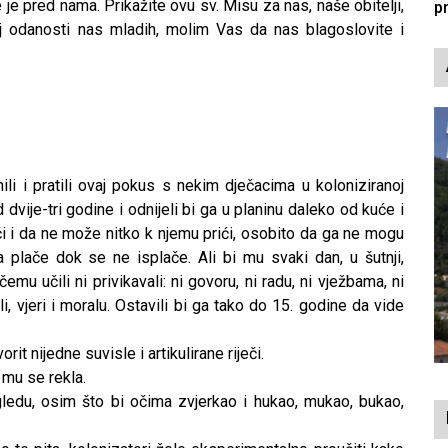
je pred nama. Prikažite ovu sv. Misu za nas, naše obitelji,
p
j odanosti nas mladih, molim Vas da nas blagoslovite i
ili i pratili ovaj pokus s nekim dječacima u koloniziranoj
 od dvije-tri godine i odnijeli bi ga u planinu daleko od kuće i
ići i da ne može nitko k njemu prići, osobito da ga ne mogu
da plače dok se ne isplače. Ali bi mu svaki dan, u šutnji,
čemu učili ni privikavali: ni govoru, ni radu, ni vježbama, ni
oli, vjeri i moralu. Ostavili bi ga tako do 15. godine da vide
rit nijedne suvisle i artikulirane riječi.
 mu se rekla.
ledu, osim što bi očima zvjerkao i hukao, mukao, bukao,