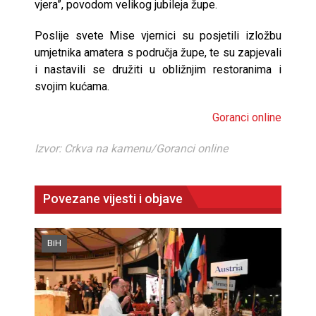
vjera”, povodom velikog jubileja župe.
Poslije svete Mise vjernici su posjetili izložbu
umjetnika amatera s područja župe, te su zapjevali
i nastavili se družiti u obližnjim restoranima i
svojim kućama.
Goranci online
Izvor: Crkva na kamenu/Goranci online
Povezane vijesti i objave
BiH