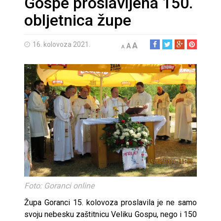
Gospe proslavljena 150.
obljetnica župe
16. kolovoza 2021.
A
A
A
Foto: Goranci online
Župa Goranci 15. kolovoza proslavila je ne samo
svoju nebesku zaštitnicu Veliku Gospu, nego i 150