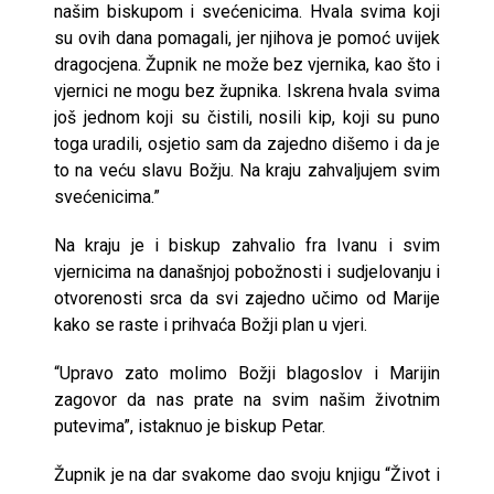
našim biskupom i svećenicima. Hvala svima koji
su ovih dana pomagali, jer njihova je pomoć uvijek
dragocjena. Župnik ne može bez vjernika, kao što i
vjernici ne mogu bez župnika. Iskrena hvala svima
još jednom koji su čistili, nosili kip, koji su puno
toga uradili, osjetio sam da zajedno dišemo i da je
to na veću slavu Božju. Na kraju zahvaljujem svim
svećenicima.”
Na kraju je i biskup zahvalio fra Ivanu i svim
vjernicima na današnjoj pobožnosti i sudjelovanju i
otvorenosti srca da svi zajedno učimo od Marije
kako se raste i prihvaća Božji plan u vjeri.
“Upravo zato molimo Božji blagoslov i Marijin
zagovor da nas prate na svim našim životnim
putevima”, istaknuo je biskup Petar.
Župnik je na dar svakome dao svoju knjigu “Život i