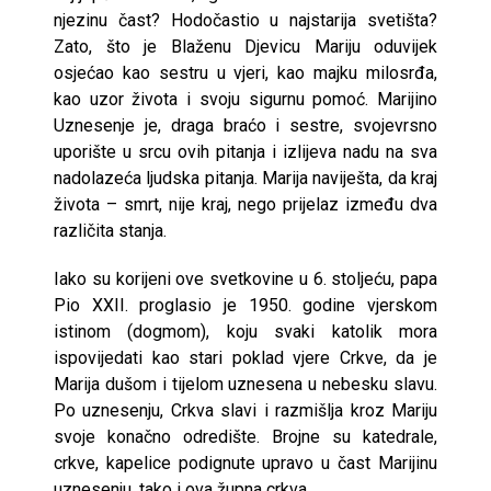
njezinu čast? Hodočastio u najstarija svetišta?
Zato, što je Blaženu Djevicu Mariju oduvijek
osjećao kao sestru u vjeri, kao majku milosrđa,
kao uzor života i svoju sigurnu pomoć. Marijino
Uznesenje je, draga braćo i sestre, svojevrsno
uporište u srcu ovih pitanja i izlijeva nadu na sva
nadolazeća ljudska pitanja. Marija naviješta, da kraj
života – smrt, nije kraj, nego prijelaz između dva
različita stanja.
Iako su korijeni ove svetkovine u 6. stoljeću, papa
Pio XXII. proglasio je 1950. godine vjerskom
istinom (dogmom), koju svaki katolik mora
ispovijedati kao stari poklad vjere Crkve, da je
Marija dušom i tijelom uznesena u nebesku slavu.
Po uznesenju, Crkva slavi i razmišlja kroz Mariju
svoje konačno odredište. Brojne su katedrale,
crkve, kapelice podignute upravo u čast Marijinu
uznesenju, tako i ova župna crkva.