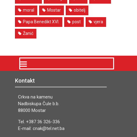
moral
Mostar
obitelj
Papa Benedikt XVI.
post
vjera
Žanić
Kontakt
Crkva na kamenu
Nadbiskupa Čule b.b.
88000 Mostar
Tel. +387 36 326-336
E-mail: cnak@tel.net.ba