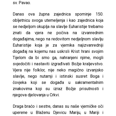
sv. Pavao.
Danas ova župna zajednica spominje 150.
obljetnicu svoga utemeljenja i kao zajednica koja
se nedjeljom okuplja na slavlje Euharistije trebamo
znati da vjera ne počiva na izvanrednim
događajima, nego na redovitom nedjeljnom slavlju
Euharistije koja je za vjernika najizvanredniji
događaj na kojemu nas uskrsli Krist hrani svojim
Tijelom da bi smo ga, nahranjeni njime, mogli
svjedočiti i nastaviti izgrađivati Božje kraljevstvo.
Vjera nije folklor, nije neko magično izvanjsko
slavlje, nego nutarnji i istinski susret Boga i
čovjeka koji se događa u sakramentalnim
znakovima koji su izraz Božje prisutnosti i
njegova djelovanja u Crkvi.
Draga braćo i sestre, danas su naše vjerničke oči
uperene u Blaženu Djevicu Mariju, u Mariji i