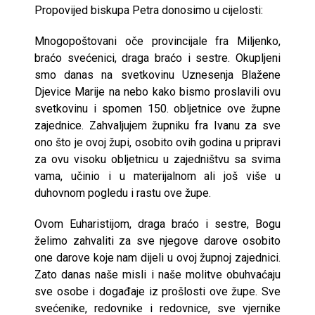
Propovijed biskupa Petra donosimo u cijelosti:
Mnogopoštovani oče provincijale fra Miljenko,
braćo svećenici, draga braćo i sestre. Okupljeni
smo danas na svetkovinu Uznesenja Blažene
Djevice Marije na nebo kako bismo proslavili ovu
svetkovinu i spomen 150. obljetnice ove župne
zajednice. Zahvaljujem župniku fra Ivanu za sve
ono što je ovoj župi, osobito ovih godina u pripravi
za ovu visoku obljetnicu u zajedništvu sa svima
vama, učinio i u materijalnom ali još više u
duhovnom pogledu i rastu ove župe.
Ovom Euharistijom, draga braćo i sestre, Bogu
želimo zahvaliti za sve njegove darove osobito
one darove koje nam dijeli u ovoj župnoj zajednici.
Zato danas naše misli i naše molitve obuhvaćaju
sve osobe i događaje iz prošlosti ove župe. Sve
svećenike, redovnike i redovnice, sve vjernike