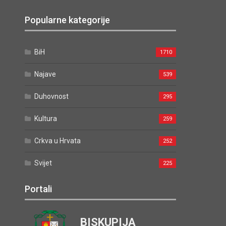
Popularne kategorije
BiH
1710
Najave
539
Duhovnost
295
Kultura
259
Crkva u Hrvata
252
Svijet
225
Portali
BISKUPIJA