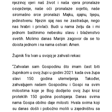
njezinoj vjeri naš život i naša vjera pronalaze
osvježenje, naše oči pronalaze svjetlo, naše
siromašno srce pronalazi Majku, sjajnu, lijepu,
jedinstvenu. Njezin sjaj nas ne zastrašuje, nego
nas hrabri i privlači. Budi u nama želju da i mi
jednom baštinimo nebesku slavu i blaženstvo
svetih. Molimo danas Marijin zagovor da se to
doista jednom i na nama ostvari. Amen.
Župnik fra Ivan u svojoj je zahvali rekao:
“Zahvalan sam Gospodinu što imam čast biti
župnikom u ovoj župi u godini 2021. kada ova župa
slavi 150. godina utemeljenja. Također,
zahvaljujem našem Gospodinu i Gospi na svim
milostima koje je Bog dodijelio ovoj župi kroz
proteklih 150 godina postojanja. Danas svima
nama Gospa obilno daje milosti. Hvala svima koji
su danas došli i pobožno molili u zajedništvu sa