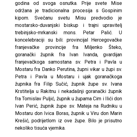
godina od svoga osnutka. Prije svete Mise
održana je tradicionalna procesija s Gospinim
kipom. Svečanu svetu Misu predvodio je
mostarsko-duvanjski biskup i trajni upravitelj
trebinjsko-mrkanski mons. Petar Palić. U
koncelebraciji su bili: provincijal Hercegovačke
franjevačke provincije fra Miljenko Šteko,
goranački župnik fra Ivan Ivanda, gvardijan
franjevačkoga samostana sv. Petra i Pavla u
Mostaru fra Danko Perutina, župni vikar u župi sv.
Petra i Pavla u Mostaru i ujak goranačkoga
župnika fra Filip Sučić, župnik župe sv. Ivana
Krstitelja u Rakitnu i nekadašnji goranački župnik
fra Tomislav Puljić, župnik u župama Cim i Ilići don
Ivan Perić, župnik župe sv. Mateja na Rudniku u
Mostaru don Ivica Boras, župnik u Viru don Marin
Krešić, podrijetlom iz ove župe. Bilo je prisutno
nekoliko tisuća vjernika.