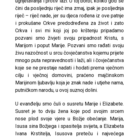
ugnjetavanja i protiv laži. U toj borbi, koliko god se
čini da posljednju riječ ima zmaj, ipak je posljednja
riječ – riječ nade, jer su djeca rođena iz ove patnje
i prokušane Crkve predodređena za život i zato
Crkva i svi mi koji joj po krštenju pripadamo
pozvani smo živjeti svoju pripadnost Kristu, s
Marijom i poput Marije. Pozvani smo rađati svoju
živu nazočnost u srcu čovječanstva kojemu prijete
mnogo puta nepravednosti i laži, ali i čovječanstva
koje se ne prestaje nadati i hodati prema vječnom
cilju i vječnoj domovini, praćeno majčinskom
Marijinom ljubavlju koja je znak nade i utjehe nama,
putničkom narodu, u ovoj suznoj dolini.
U evanđelju smo čuli o susretu Marije i Elizabete.
Susret je to dviju žena koje pod svojim srcem
nose plod svoje vjere u Božje obećanje. Marija,
Isusa sina Božjega i spasitelja svijeta, a Elizabeta
Ivana Krstitelja, Isusova preteču i najvećega