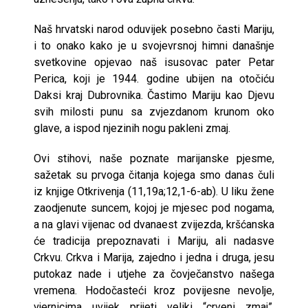
Naš hrvatski narod oduvijek posebno časti Mariju,
i to onako kako je u svojevrsnoj himni današnje
svetkovine opjevao naš isusovac pater Petar
Perica, koji je 1944. godine ubijen na otočiću
Daksi kraj Dubrovnika. Častimo Mariju kao Djevu
svih milosti punu sa zvjezdanom krunom oko
glave, a ispod njezinih nogu pakleni zmaj.
Ovi stihovi, naše poznate marijanske pjesme,
sažetak su prvoga čitanja kojega smo danas čuli
iz knjige Otkrivenja (11,19a;12,1-6-ab). U liku žene
zaodjenute suncem, kojoj je mjesec pod nogama,
a na glavi vijenac od dvanaest zvijezda, kršćanska
će tradicija prepoznavati i Mariju, ali nadasve
Crkvu. Crkva i Marija, zajedno i jedna i druga, jesu
putokaz nade i utjehe za čovječanstvo našega
vremena. Hodočasteći kroz povijesne nevolje,
vjernicima uvijek prijeti veliki “crveni zmaj”,