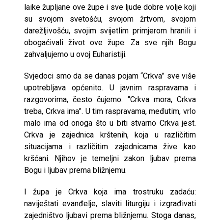
laike župljane ove župe i sve ljude dobre volje koji
su svojom svetošću, svojom žrtvom, svojom
darežljivošću, svojim svijetlim primjerom hranili i
obogaćivali život ove župe. Za sve njih Bogu
zahvaljujemo u ovoj Euharistiji.
Svjedoci smo da se danas pojam “Crkva” sve više
upotrebljava općenito. U javnim raspravama i
razgovorima, često čujemo: “Crkva mora, Crkva
treba, Crkva ima”. U tim raspravama, međutim, vrlo
malo ima od onoga što u biti stvarno Crkva jest.
Crkva je zajednica krštenih, koja u različitim
situacijama i različitim zajednicama žive kao
kršćani. Njihov je temeljni zakon ljubav prema
Bogu i ljubav prema bližnjemu.
I župa je Crkva koja ima trostruku zadaću:
naviještati evanđelje, slaviti liturgiju i izgrađivati
zajedništvo ljubavi prema bližnjemu. Stoga danas,