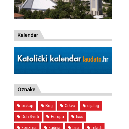
Kalendar
Oznake
biskup
Bog
Crkva
dijalog
Duh Sveti
Europa
Isus
korizma
kušnja
laici
mladi