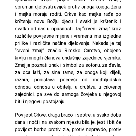
spreman djelovati uvijek protiv onoga kojega žena
i majka moraju roditi. Crkva kao majka rađa po
krštenju novu Božju djecu i svaki je krštenik i
svatko od nas u opasnosti. Taj “crveni zmaj” kroz
različite povijesne mijene i vremena ima izgledne
prilike i različite načine djelovanja. Nekada je taj
“crveni zmaj” značio Rimsko Carstvo, obojeno
krvlju mnogih članova ondašnje zajednice vjernika.
Zmaj je poznati znak i simbol za sotonu, za đavla,
za oca laži, za sina tame, za onoga koji dijeli,
razara, poništava počevši od međuljudskih
odnosa, odnosa u obitelji, u društvu, u crkvenoj
zajednici, pa sve do samoga čovjeka u njegovoj
biti i njegovu postojanju.
Povijest Crkve, draga braćo i sestre, u svako doba
dana i noći i na svakom mjestu bila je, jest i bit će
povijest borbe protiv zla, protiv nepravde, protiv