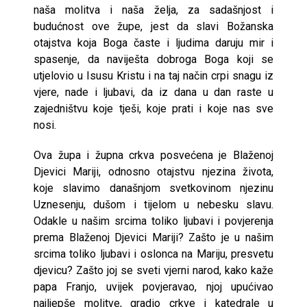
naša molitva i naša želja, za sadašnjost i
budućnost ove župe, jest da slavi Božanska
otajstva koja Boga časte i ljudima daruju mir i
spasenje, da naviješta dobroga Boga koji se
utjelovio u Isusu Kristu i na taj način crpi snagu iz
vjere, nade i ljubavi, da iz dana u dan raste u
zajedništvu koje tješi, koje prati i koje nas sve
nosi.
Ova župa i župna crkva posvećena je Blaženoj
Djevici Mariji, odnosno otajstvu njezina života,
koje slavimo današnjom svetkovinom njezinu
Uznesenju, dušom i tijelom u nebesku slavu.
Odakle u našim srcima toliko ljubavi i povjerenja
prema Blaženoj Djevici Mariji? Zašto je u našim
srcima toliko ljubavi i oslonca na Mariju, presvetu
djevicu? Zašto joj se sveti vjerni narod, kako kaže
papa Franjo, uvijek povjeravao, njoj upućivao
najljepše molitve, gradio crkve i katedrale u