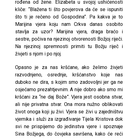
rođena od žene. Elizabeta u svojoj ushićenosti
kliče: “Blažena ti što povjerova da će se ispuniti
što ti je rečeno od Gospodina”. Pa kakva je to
Marijina vjera koju nam Crkva danas osobito
stavlja za uzor? Marijina vjera, draga braćo i
sestre, počiva na njezinoj otvorenosti Božjoj riječi.
Na njezinoj spremnosti primiti tu Božju riječ i
živjeti s njom i po njoj.
Opasno je za nas kršćane, ako želimo živjeti
razvodnjeno, osrednje, kršćanstvo koje nas
duboko ne dira, s kojim smo zadovoljni jer ga ne
osjećamo prezahtjevnim. A nije dobro ako smo mi
kršćani za “ne daj Bože”. Vjera jest osobna stvar,
ali nije privatna stvar. Ona mora nužno oblikovati
život onoga koji ju živi. Vjera se živi u zajedništvu
vjernika i služi za izgrađivanje Tijela Kristova dok
svi ne prispijemo do jedinstva vjere i spoznaje
Sina Božjega, do čovjeka savršena, kako će reći