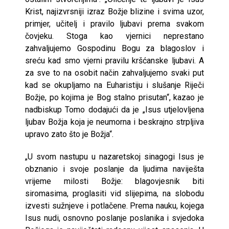
Krist, najizvrsniji izraz Božje blizine i svima uzor,
primjer, učitelj i pravilo ljubavi prema svakom
čovjeku. Stoga kao vjernici neprestano
zahvaljujemo Gospodinu Bogu za blagoslov i
sreću kad smo vjerni pravilu kršćanske ljubavi. A
za sve to na osobit način zahvaljujemo svaki put
kad se okupljamo na Euharistiju i slušanje Riječi
Božje, po kojima je Bog stalno prisutan“, kazao je
nadbiskup Tomo dodajući da je „Isus utjelovljena
ljubav Božja koja je neumorna i beskrajno strpljiva
upravo zato što je Božja“.
„U svom nastupu u nazaretskoj sinagogi Isus je
obznanio i svoje poslanje da ljudima naviješta
vrijeme milosti Božje: blagovjesnik biti
siromasima, proglasiti vid slijepima, na slobodu
izvesti sužnjeve i potlačene. Prema nauku, kojega
Isus nudi, osnovno poslanje poslanika i svjedoka