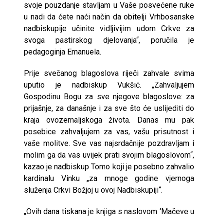
svoje pouzdanje stavljam u Vaše posvećene ruke
u nadi da ćete naći način da obitelji Vrhbosanske
nadbiskupije učinite vidljivijim udom Crkve za
svoga pastirskog djelovanja“, poručila je
pedagoginja Emanuela.
Prije svečanog blagoslova riječi zahvale svima
uputio je nadbiskup Vukšić. „Zahvaljujem
Gospodinu Bogu za sve njegove blagoslove: za
prijašnje, za današnje i za sve što će uslijediti do
kraja ovozemaljskoga života. Danas mu pak
posebice zahvaljujem za vas, vašu prisutnost i
vaše molitve. Sve vas najsrdačnije pozdravljam i
molim ga da vas uvijek prati svojim blagoslovom“,
kazao je nadbiskup Tomo koji je posebno zahvalio
kardinalu Vinku „za mnoge godine vjernoga
služenja Crkvi Božjoj u ovoj Nadbiskupiji“.
„Ovih dana tiskana je knjiga s naslovom ‘Mačeve u