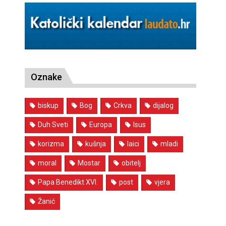
Oznake
biskup
Bog
Crkva
dijalog
Duh Sveti
Europa
Isus
korizma
kušnja
laici
mladi
moral
Mostar
obitelj
Papa Benedikt XVI.
post
vjera
Žanić