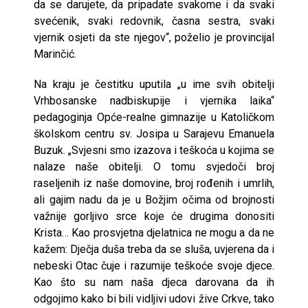
da se darujete, da pripadate svakome i da svaki
svećenik, svaki redovnik, časna sestra, svaki
vjernik osjeti da ste njegov“, poželio je provincijal
Marinčić.
Na kraju je čestitku uputila „u ime svih obitelji
Vrhbosanske nadbiskupije i vjernika laika“
pedagoginja Opće-realne gimnazije u Katoličkom
školskom centru sv. Josipa u Sarajevu Emanuela
Buzuk. „Svjesni smo izazova i teškoća u kojima se
nalaze naše obitelji. O tomu svjedoči broj
raseljenih iz naše domovine, broj rođenih i umrlih,
ali gajim nadu da je u Božjim očima od brojnosti
važnije gorljivo srce koje će drugima donositi
Krista… Kao prosvjetna djelatnica ne mogu a da ne
kažem: Dječja duša treba da se sluša, uvjerena da i
nebeski Otac čuje i razumije teškoće svoje djece.
Kao što su nam naša djeca darovana da ih
odgojimo kako bi bili vidljivi udovi žive Crkve, tako