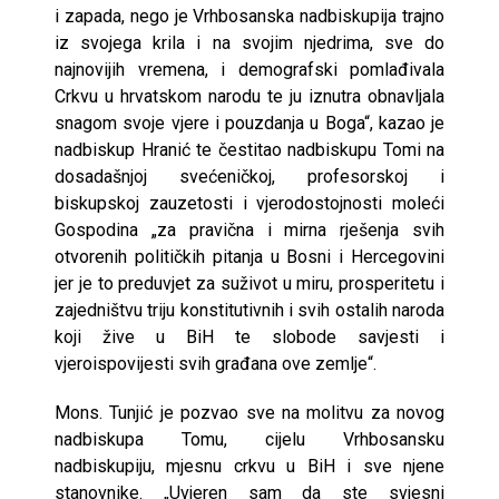
i zapada, nego je Vrhbosanska nadbiskupija trajno
iz svojega krila i na svojim njedrima, sve do
najnovijih vremena, i demografski pomlađivala
Crkvu u hrvatskom narodu te ju iznutra obnavljala
snagom svoje vjere i pouzdanja u Boga“, kazao je
nadbiskup Hranić te čestitao nadbiskupu Tomi na
dosadašnjoj svećeničkoj, profesorskoj i
biskupskoj zauzetosti i vjerodostojnosti moleći
Gospodina „za pravična i mirna rješenja svih
otvorenih političkih pitanja u Bosni i Hercegovini
jer je to preduvjet za suživot u miru, prosperitetu i
zajedništvu triju konstitutivnih i svih ostalih naroda
koji žive u BiH te slobode savjesti i
vjeroispovijesti svih građana ove zemlje“.
Mons. Tunjić je pozvao sve na molitvu za novog
nadbiskupa Tomu, cijelu Vrhbosansku
nadbiskupiju, mjesnu crkvu u BiH i sve njene
stanovnike. „Uvjeren sam da ste svjesni