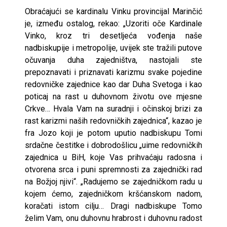
Obraćajući se kardinalu Vinku provincijal Marinčić
je, između ostalog, rekao: „Uzoriti oče Kardinale
Vinko, kroz tri desetljeća vođenja naše
nadbiskupije i metropolije, uvijek ste tražili putove
očuvanja duha zajedništva, nastojali ste
prepoznavati i priznavati karizmu svake pojedine
redovničke zajednice kao dar Duha Svetoga i kao
poticaj na rast u duhovnom životu ove mjesne
Crkve… Hvala Vam na suradnji i očinskoj brizi za
rast karizmi naših redovničkih zajednica“, kazao je
fra Jozo koji je potom uputio nadbiskupu Tomi
srdačne čestitke i dobrodošlicu „uime redovničkih
zajednica u BiH, koje Vas prihvaćaju radosna i
otvorena srca i puni spremnosti za zajednički rad
na Božjoj njivi“. „Radujemo se zajedničkom radu u
kojem ćemo, zajedničkom kršćanskom nadom,
koračati istom cilju… Dragi nadbiskupe Tomo
želim Vam, onu duhovnu hrabrost i duhovnu radost