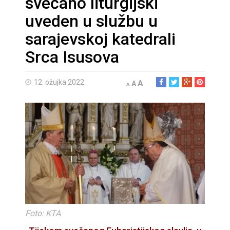
svečano liturgijski
uveden u službu u
sarajevskoj katedrali
Srca Isusova
12. ožujka 2022.
A
A
A
Foto: KTA