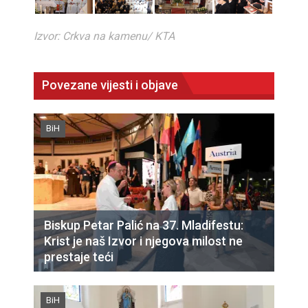
Izvor: Crkva na kamenu/ KTA
Povezane vijesti i objave
BiH
Biskup Petar Palić na 37. Mladifestu:
Krist je naš Izvor i njegova milost ne
prestaje teći
BiH