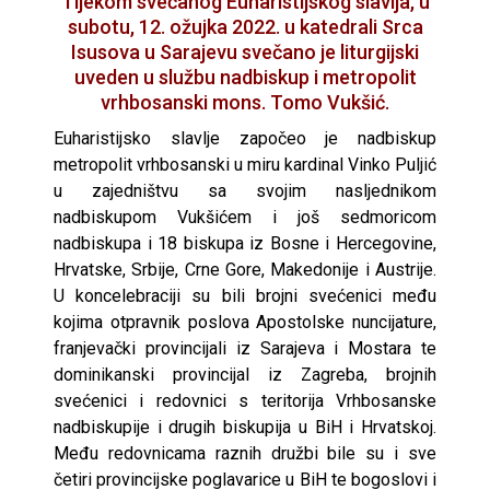
Tijekom svečanog Euharistijskog slavlja, u
subotu, 12. ožujka 2022. u katedrali Srca
Isusova u Sarajevu svečano je liturgijski
uveden u službu nadbiskup i metropolit
vrhbosanski mons. Tomo Vukšić.
Euharistijsko slavlje započeo je nadbiskup
metropolit vrhbosanski u miru kardinal Vinko Puljić
u zajedništvu sa svojim nasljednikom
nadbiskupom Vukšićem i još sedmoricom
nadbiskupa i 18 biskupa iz Bosne i Hercegovine,
Hrvatske, Srbije, Crne Gore, Makedonije i Austrije.
U koncelebraciji su bili brojni svećenici među
kojima otpravnik poslova Apostolske nuncijature,
franjevački provincijali iz Sarajeva i Mostara te
dominikanski provincijal iz Zagreba, brojnih
svećenici i redovnici s teritorija Vrhbosanske
nadbiskupije i drugih biskupija u BiH i Hrvatskoj.
Među redovnicama raznih družbi bile su i sve
četiri provincijske poglavarice u BiH te bogoslovi i