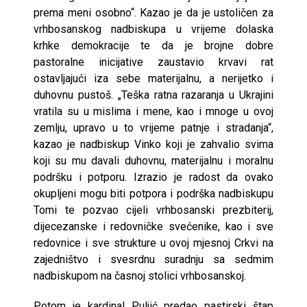
prema meni osobno“. Kazao je da je ustoličen za
vrhbosanskog nadbiskupa u vrijeme dolaska
krhke demokracije te da je brojne dobre
pastoralne inicijative zaustavio krvavi rat
ostavljajući iza sebe materijalnu, a nerijetko i
duhovnu pustoš. „Teška ratna razaranja u Ukrajini
vratila su u mislima i mene, kao i mnoge u ovoj
zemlju, upravo u to vrijeme patnje i stradanja“,
kazao je nadbiskup Vinko koji je zahvalio svima
koji su mu davali duhovnu, materijalnu i moralnu
podršku i potporu. Izrazio je radost da ovako
okupljeni mogu biti potpora i podrška nadbiskupu
Tomi te pozvao cijeli vrhbosanski prezbiterij,
dijecezanske i redovničke svećenike, kao i sve
redovnice i sve strukture u ovoj mjesnoj Crkvi na
zajedništvo i svesrdnu suradnju sa sedmim
nadbiskupom na časnoj stolici vrhbosanskoj.
Potom je kardinal Puljić predao pastirski štap