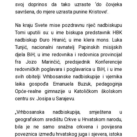
svoj doprinos da tako uzraste ‘do čovjeka
savršena, do mjere uzrasta punine Kristove’.
Na kraju Svete mise pozdravnu riječ nadbiskupu
Tomi uputili su: u ime biskupa predstavnik HBK
nadbiskup Đuro Hranić; u ime klera mons. Luka
Tunjić, nacionalni ravnatelj Papinskih misijskih
djela BiH; u ime redovnika i redovnica provincijal
fra Jozo Marinčić, predsjednik Konferencije
redovničkih poglavara i poglavarica u BiH, i u ime
svih obitelji Vrhbosanske nadbiskupije i vjernika
laika gospođa Emanuela Buzuk, pedagoginja
Opće-realne gimnazije u Katoličkom školskom
centru sv. Josipa u Sarajevu.
„Vrhbosanska nadbiskupija, smještena u
geografskom središtu Crkve u Hrvatskom narodu,
bila je ne samo snažna crkvena i povijesna
poveznica između hrvatskog juga i sjevera, istoka