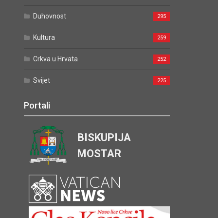
Duhovnost
295
Kultura
259
Crkva u Hrvata
252
Svijet
225
Portali
BISKUPIJA
MOSTAR