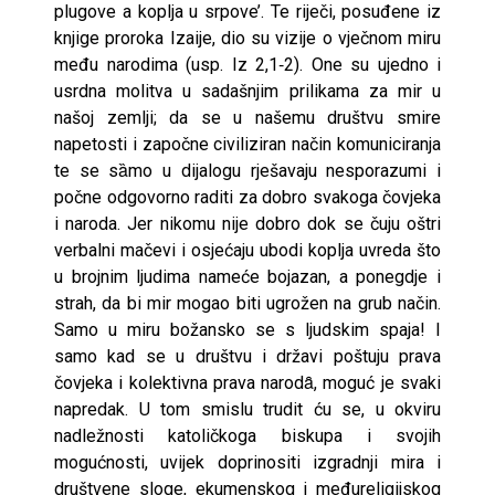
plugove a koplja u srpove’. Te riječi, posuđene iz
knjige proroka Izaije, dio su vizije o vječnom miru
među narodima (usp. Iz 2,1‐2). One su ujedno i
usrdna molitva u sadašnjim prilikama za mir u
našoj zemlji; da se u našemu društvu smire
napetosti i započne civiliziran način komuniciranja
te se sȁmo u dijalogu rješavaju nesporazumi i
počne odgovorno raditi za dobro svakoga čovjeka
i naroda. Jer nikomu nije dobro dok se čuju oštri
verbalni mačevi i osjećaju ubodi koplja uvreda što
u brojnim ljudima nameće bojazan, a ponegdje i
strah, da bi mir mogao biti ugrožen na grub način.
Samo u miru božansko se s ljudskim spaja! I
samo kad se u društvu i državi poštuju prava
čovjeka i kolektivna prava narodȃ, moguć je svaki
napredak. U tom smislu trudit ću se, u okviru
nadležnosti katoličkoga biskupa i svojih
mogućnosti, uvijek doprinositi izgradnji mira i
društvene sloge, ekumenskog i međureligijskog