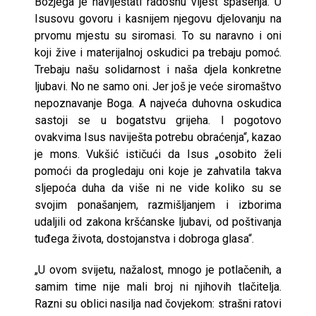
Božjega je naviještati radosnu vijest spasenja. U
Isusovu govoru i kasnijem njegovu djelovanju na
prvomu mjestu su siromasi. To su naravno i oni
koji žive i materijalnoj oskudici pa trebaju pomoć.
Trebaju našu solidarnost i naša djela konkretne
ljubavi. No ne samo oni. Jer još je veće siromaštvo
nepoznavanje Boga. A najveća duhovna oskudica
sastoji se u bogatstvu grijeha. I pogotovo
ovakvima Isus naviješta potrebu obraćenja“, kazao
je mons. Vukšić ističući da Isus „osobito želi
pomoći da progledaju oni koje je zahvatila takva
sljepoća duha da više ni ne vide koliko su se
svojim ponašanjem, razmišljanjem i izborima
udaljili od zakona kršćanske ljubavi, od poštivanja
tuđega života, dostojanstva i dobroga glasa“.
„U ovom svijetu, nažalost, mnogo je potlačenih, a
samim time nije mali broj ni njihovih tlačitelja.
Razni su oblici nasilja nad čovjekom: strašni ratovi