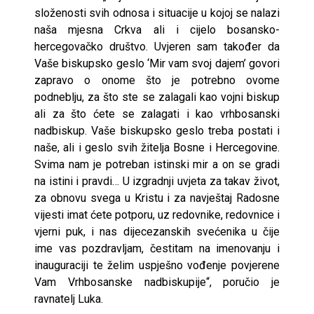
složenosti svih odnosa i situacije u kojoj se nalazi
naša mjesna Crkva ali i cijelo bosansko-
hercegovačko društvo. Uvjeren sam također da
Vaše biskupsko geslo ‘Mir vam svoj dajem’ govori
zapravo o onome što je potrebno ovome
podneblju, za što ste se zalagali kao vojni biskup
ali za što ćete se zalagati i kao vrhbosanski
nadbiskup. Vaše biskupsko geslo treba postati i
naše, ali i geslo svih žitelja Bosne i Hercegovine.
Svima nam je potreban istinski mir a on se gradi
na istini i pravdi… U izgradnji uvjeta za takav život,
za obnovu svega u Kristu i za navještaj Radosne
vijesti imat ćete potporu, uz redovnike, redovnice i
vjerni puk, i nas dijecezanskih svećenika u čije
ime vas pozdravljam, čestitam na imenovanju i
inauguraciji te želim uspješno vođenje povjerene
Vam Vrhbosanske nadbiskupije“, poručio je
ravnatelj Luka.