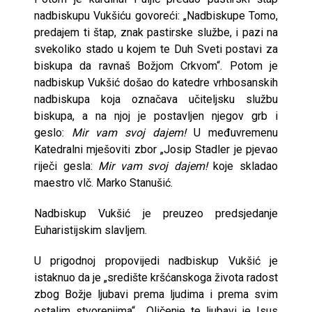
nadbiskupu Vukšiću govoreći: „Nadbiskupe Tomo,
predajem ti štap, znak pastirske službe, i pazi na
svekoliko stado u kojem te Duh Sveti postavi za
biskupa da ravnaš Božjom Crkvom“. Potom je
nadbiskup Vukšić došao do katedre vrhbosanskih
nadbiskupa koja označava učiteljsku službu
biskupa, a na njoj je postavljen njegov grb i
geslo:
Mir vam svoj dajem!
U međuvremenu
Katedralni mješoviti zbor „Josip Stadler je pjevao
riječi gesla:
Mir vam svoj dajem!
koje skladao
maestro vlč. Marko Stanušić.
Nadbiskup Vukšić je preuzeo predsjedanje
Euharistijskim slavljem.
U prigodnoj propovijedi nadbiskup Vukšić je
istaknuo da je „središte kršćanskoga života radost
zbog Božje ljubavi prema ljudima i prema svim
ostalim stvorenjima“. „Oličenje te ljubavi je Isus