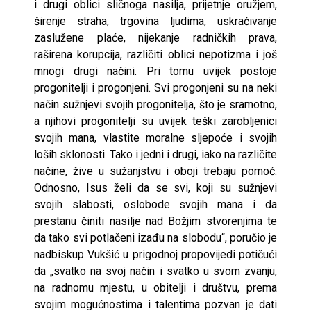
i drugi oblici sličnoga nasilja, prijetnje oružjem,
širenje straha, trgovina ljudima, uskraćivanje
zaslužene plaće, nijekanje radničkih prava,
raširena korupcija, različiti oblici nepotizma i još
mnogi drugi načini. Pri tomu uvijek postoje
progonitelji i progonjeni. Svi progonjeni su na neki
način sužnjevi svojih progonitelja, što je sramotno,
a njihovi progonitelji su uvijek teški zarobljenici
svojih mana, vlastite moralne sljepoće i svojih
loših sklonosti. Tako i jedni i drugi, iako na različite
načine, žive u sužanjstvu i oboji trebaju pomoć.
Odnosno, Isus želi da se svi, koji su sužnjevi
svojih slabosti, oslobode svojih mana i da
prestanu činiti nasilje nad Božjim stvorenjima te
da tako svi potlačeni izađu na slobodu“, poručio je
nadbiskup Vukšić u prigodnoj propovijedi potičući
da „svatko na svoj način i svatko u svom zvanju,
na radnomu mjestu, u obitelji i društvu, prema
svojim mogućnostima i talentima pozvan je dati