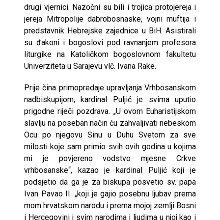
drugi vjernici. Nazočni su bili i trojica protojereja i
jereja Mitropolije dabrobosnaske, vojni muftija i
predstavnik Hebrejske zajednice u BiH. Asistirali
su đakoni i bogoslovi pod ravnanjem profesora
liturgike na Katoličkom bogoslovnom fakultetu
Univerziteta u Sarajevu vlč. Ivana Rake.
Prije čina primopredaje upravljanja Vrhbosanskom
nadbiskupijom, kardinal Puljić je svima uputio
prigodne riječi pozdrava. „U ovom Euharistijskom
slavlju na poseban način ću zahvaljivati nebeskom
Ocu po njegovu Sinu u Duhu Svetom za sve
milosti koje sam primio svih ovih godina u kojima
mi je povjereno vodstvo mjesne Crkve
vrhbosanske“, kazao je kardinal Puljić koji je
podsjetio da ga je za biskupa posvetio sv. papa
Ivan Pavao II. „koji je gajio posebnu ljubav prema
mom hrvatskom narodu i prema mojoj zemlji Bosni
i Hercegovini i svim narodima i ljudima u njoj kao i