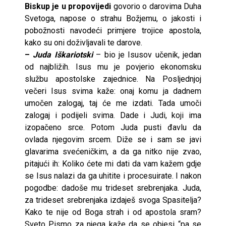
Biskup je u propovijedi
govorio o darovima Duha
Svetoga, napose o strahu Božjemu, o jakosti i
pobožnosti navodeći primjere trojice apostola,
kako su oni doživljavali te darove.
–
Juda Iškariotski
– bio je Isusov učenik, jedan
od najbližih. Isus mu je povjerio ekonomsku
službu apostolske zajednice. Na Posljednjoj
večeri Isus svima kaže: onaj komu ja dadnem
umočen zalogaj, taj će me izdati. Tada umoči
zalogaj i podijeli svima. Dade i Judi, koji ima
izopačeno srce. Potom Juda pusti đavlu da
ovlada njegovim srcem. Diže se i sam se javi
glavarima svećeničkim, a da ga nitko nije zvao,
pitajući ih: Koliko ćete mi dati da vam kažem gdje
se Isus nalazi da ga uhitite i procesuirate. I nakon
pogodbe: dadoše mu trideset srebrenjaka. Juda,
za trideset srebrenjaka izdaješ svoga Spasitelja?
Kako te nije od Boga strah i od apostola sram?
Sveto Pismo za njega kaže da se objesi “pa se