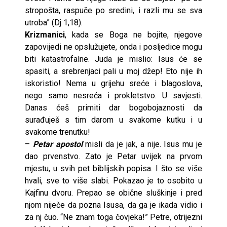
stropošta, raspuče po sredini, i razli mu se sva
utroba” (Dj 1,18).
Krizmanici
, kada se Boga ne bojite, njegove
zapovijedi ne opslužujete, onda i posljedice mogu
biti katastrofalne. Juda je mislio: Isus će se
spasiti, a srebrenjaci pali u moj džep! Eto nije ih
iskoristio! Nema u grijehu sreće i blagoslova,
nego samo nesreća i prokletstvo. U savjesti.
Danas ćeš primiti dar bogobojaznosti da
surađuješ s tim darom u svakome kutku i u
svakome trenutku!
–
Petar apostol
misli da je jak, a nije. Isus mu je
dao prvenstvo. Zato je Petar uvijek na prvom
mjestu, u svih pet biblijskih popisa. I što se više
hvali, sve to više slabi. Pokazao je to osobito u
Kajfinu dvoru. Prepao se obične sluškinje i pred
njom niječe da pozna Isusa, da ga je ikada vidio i
za nj čuo. “Ne znam toga čovjeka!” Petre, otrijezni