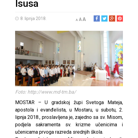
Isusa
8. lipnja 2018.
A
A
A
Foto: http://www.md-tm.ba/
MOSTAR – U gradskoj župi Svetoga Mateja,
apostola i evanđelista, u Mostaru, u subotu, 2.
lipnja 2018., proslavljena je, zajedno sa sv. Misom,
podjela sakramenta sv. krizme učenicima i
učenicama prvoga razreda srednjih škola.