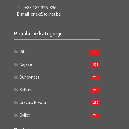
Tel. +387 36 326-336
E-mail: cnak@tel.net.ba
Popularne kategorije
BiH
1710
Najave
539
Duhovnost
295
Kultura
259
Crkva u Hrvata
252
Svijet
225