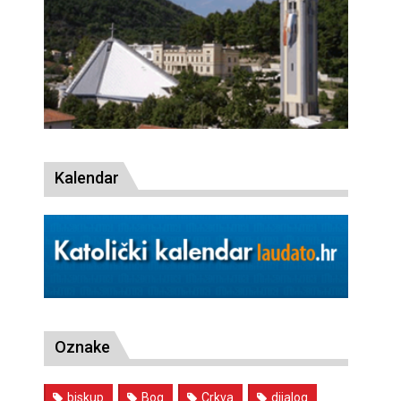
Kalendar
Oznake
biskup
Bog
Crkva
dijalog