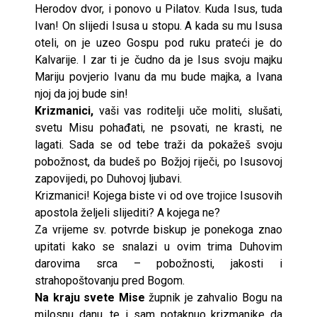
Herodov dvor, i ponovo u Pilatov. Kuda Isus, tuda
Ivan! On slijedi Isusa u stopu. A kada su mu Isusa
oteli, on je uzeo Gospu pod ruku prateći je do
Kalvarije. I zar ti je čudno da je Isus svoju majku
Mariju povjerio Ivanu da mu bude majka, a Ivana
njoj da joj bude sin!
Krizmanici,
vaši vas roditelji uče moliti, slušati,
svetu Misu pohađati, ne psovati, ne krasti, ne
lagati. Sada se od tebe traži da pokažeš svoju
pobožnost, da budeš po Božjoj riječi, po Isusovoj
zapovijedi, po Duhovoj ljubavi.
Krizmanici! Kojega biste vi od ove trojice Isusovih
apostola željeli slijediti? A kojega ne?
Za vrijeme sv. potvrde biskup je ponekoga znao
upitati kako se snalazi u ovim trima Duhovim
darovima srca – pobožnosti, jakosti i
strahopoštovanju pred Bogom.
Na kraju svete Mise
župnik je zahvalio Bogu na
milosnu danu, te i sam potaknuo krizmanike da