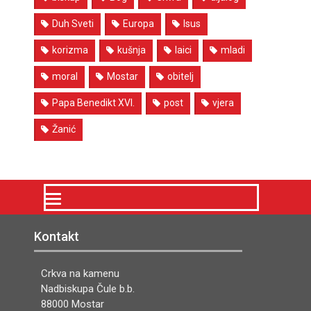
Duh Sveti
Europa
Isus
korizma
kušnja
laici
mladi
moral
Mostar
obitelj
Papa Benedikt XVI.
post
vjera
Žanić
Kontakt
Crkva na kamenu
Nadbiskupa Čule b.b.
88000 Mostar