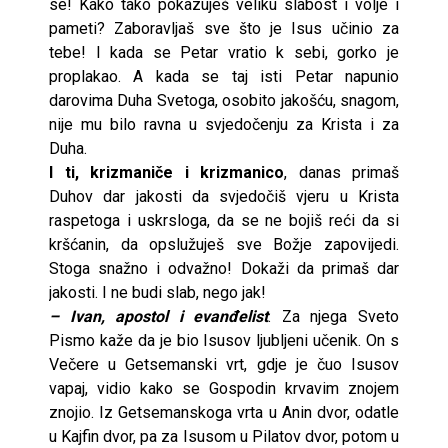
se! Kako tako pokazuješ veliku slabost i volje i
pameti? Zaboravljaš sve što je Isus učinio za
tebe! I kada se Petar vratio k sebi, gorko je
proplakao. A kada se taj isti Petar napunio
darovima Duha Svetoga, osobito jakošću, snagom,
nije mu bilo ravna u svjedočenju za Krista i za
Duha.
I ti, krizmaniče i krizmanico
, danas primaš
Duhov dar jakosti da svjedočiš vjeru u Krista
raspetoga i uskrsloga, da se ne bojiš reći da si
kršćanin, da opslužuješ sve Božje zapovijedi.
Stoga snažno i odvažno! Dokaži da primaš dar
jakosti. I ne budi slab, nego jak!
– Ivan, apostol i evanđelist
. Za njega Sveto
Pismo kaže da je bio Isusov ljubljeni učenik. On s
Večere u Getsemanski vrt, gdje je čuo Isusov
vapaj, vidio kako se Gospodin krvavim znojem
znojio. Iz Getsemanskoga vrta u Anin dvor, odatle
u Kajfin dvor, pa za Isusom u Pilatov dvor, potom u