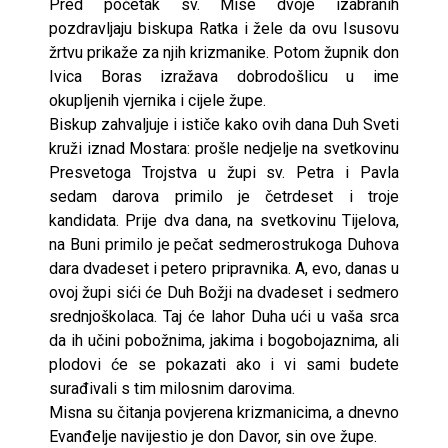
Pred početak sv. Mise dvoje izabranih
pozdravljaju biskupa Ratka i žele da ovu Isusovu
žrtvu prikaže za njih krizmanike. Potom župnik don
Ivica Boras izražava dobrodošlicu u ime
okupljenih vjernika i cijele župe.
Biskup zahvaljuje i ističe kako ovih dana Duh Sveti
kruži iznad Mostara: prošle nedjelje na svetkovinu
Presvetoga Trojstva u župi sv. Petra i Pavla
sedam darova primilo je četrdeset i troje
kandidata. Prije dva dana, na svetkovinu Tijelova,
na Buni primilo je pečat sedmerostrukoga Duhova
dara dvadeset i petero pripravnika. A, evo, danas u
ovoj župi sići će Duh Božji na dvadeset i sedmero
srednjoškolaca. Taj će lahor Duha ući u vaša srca
da ih učini pobožnima, jakima i bogobojaznima, ali
plodovi će se pokazati ako i vi sami budete
surađivali s tim milosnim darovima.
Misna su čitanja povjerena krizmanicima, a dnevno
Evanđelje navijestio je don Davor, sin ove župe.