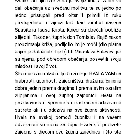
Svatko od njih izgovorio je svoje ime, a zatim su
dali obećanja uz svečanu molitvu, te su jedno po
jedno pristupali pred oltar i primili iz ruku
predsjednice i vijeća križ kao simbol našega
Spasitelja Isusa Krista, kojeg su obećali pobliže
slijediti. Također, župnik don Tomislav Rajič nakon
preuzimanja križa, podijelio im je moći (dio platna
kojim je dotaknuto tijelo) bl. Miroslava Bulešića jer
su njemu, pod obredom obećanja, posvetili svoju
mladost i svoj život.
Što reći ovim mladim ljudima nego HVALA VAM na
hrabrosti, upornosti, zajedništvu, druženju, činjenju
dobra jednih prema drugima i prema svim ostalim
župljanima i ovoj župnoj zajednici. Hvala na
požrtvovnosti i spremnosti i radosnom odazivu na
susrete ali i u odazivu na sve župne aktivnosti.
Hvala na svakoj pomoći župniku i na vašem
odvojenom vremenu za župu. Hvala što podižete
zajedno s djecom ovu župnu zajednicu i što ste