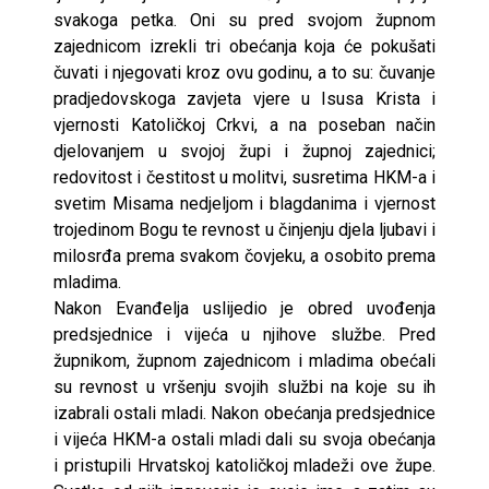
svakoga petka. Oni su pred svojom župnom
zajednicom izrekli tri obećanja koja će pokušati
čuvati i njegovati kroz ovu godinu, a to su: čuvanje
pradjedovskoga zavjeta vjere u Isusa Krista i
vjernosti Katoličkoj Crkvi, a na poseban način
djelovanjem u svojoj župi i župnoj zajednici;
redovitost i čestitost u molitvi, susretima HKM-a i
svetim Misama nedjeljom i blagdanima i vjernost
trojedinom Bogu te revnost u činjenju djela ljubavi i
milosrđa prema svakom čovjeku, a osobito prema
mladima.
Nakon Evanđelja uslijedio je obred uvođenja
predsjednice i vijeća u njihove službe. Pred
župnikom, župnom zajednicom i mladima obećali
su revnost u vršenju svojih službi na koje su ih
izabrali ostali mladi. Nakon obećanja predsjednice
i vijeća HKM-a ostali mladi dali su svoja obećanja
i pristupili Hrvatskoj katoličkoj mladeži ove župe.