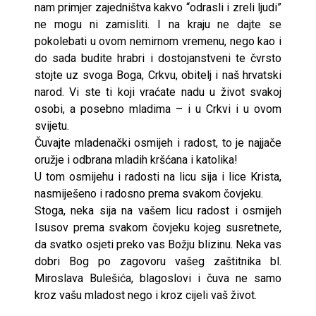
nam primjer zajedništva kakvo “odrasli i zreli ljudi”
ne mogu ni zamisliti. I na kraju ne dajte se
pokolebati u ovom nemirnom vremenu, nego kao i
do sada budite hrabri i dostojanstveni te čvrsto
stojte uz svoga Boga, Crkvu, obitelj i naš hrvatski
narod. Vi ste ti koji vraćate nadu u život svakoj
osobi, a posebno mladima – i u Crkvi i u ovom
svijetu.
Čuvajte mladenački osmijeh i radost, to je najjače
oružje i odbrana mladih kršćana i katolika!
U tom osmijehu i radosti na licu sija i lice Krista,
nasmiješeno i radosno prema svakom čovjeku.
Stoga, neka sija na vašem licu radost i osmijeh
Isusov prema svakom čovjeku kojeg susretnete,
da svatko osjeti preko vas Božju blizinu. Neka vas
dobri Bog po zagovoru vašeg zaštitnika bl.
Miroslava Bulešića, blagoslovi i čuva ne samo
kroz vašu mladost nego i kroz cijeli vaš život.