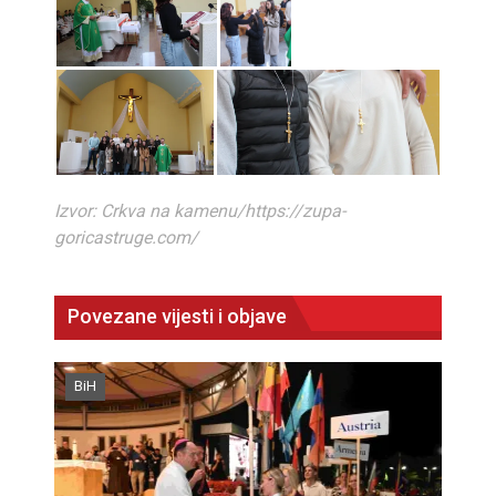
Izvor: Crkva na kamenu/https://zupa-
goricastruge.com/
Povezane vijesti i objave
BiH