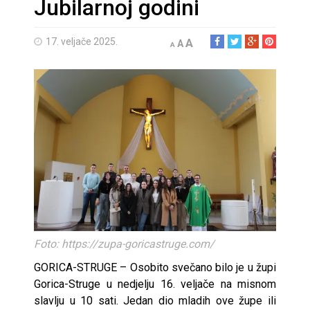
Jubilarnoj godini
17. veljače 2025.
A
A
A
Foto: https://zupa-goricastruge.com/
GORICA-STRUGE – Osobito svečano bilo je u župi
Gorica-Struge u nedjelju 16. veljače na misnom
slavlju u 10 sati. Jedan dio mladih ove župe ili