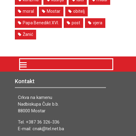
moral
Mostar
obitelj
Papa Benedikt XVI.
post
vjera
Žanić
Kontakt
Crkva na kamenu
Nadbiskupa Čule b.b.
88000 Mostar
Tel. +387 36 326-336
E-mail: cnak@tel.net.ba