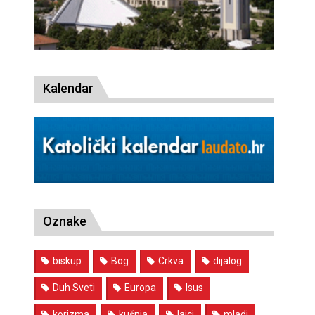
Kalendar
Oznake
biskup
Bog
Crkva
dijalog
Duh Sveti
Europa
Isus
korizma
kušnja
laici
mladi