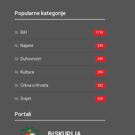
Popularne kategorije
BiH
1710
Najave
539
Duhovnost
295
Kultura
259
Crkva u Hrvata
252
Svijet
225
Portali
BISKUPIJA