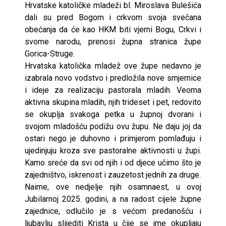
Hrvatske katoličke mladeži bl. Miroslava Bulešića
dali su pred Bogom i crkvom svoja svečana
obećanja da će kao HKM biti vjerni Bogu, Crkvi i
svome narodu, prenosi župna stranica župe
Gorica-Struge.
Hrvatska katolička mladež ove župe nedavno je
izabrala novo vodstvo i predložila nove smjernice
i ideje za realizaciju pastorala mladih. Veoma
aktivna skupina mladih, njih trideset i pet, redovito
se okuplja svakoga petka u župnoj dvorani i
svojom mladošću podižu ovu župu. Ne daju joj da
ostari nego je duhovno i primjerom pomlađuju i
ujedinjuju kroza sve pastoralne aktivnosti u župi.
Kamo sreće da svi od njih i od djece učimo što je
zajedništvo, iskrenost i zauzetost jednih za druge.
Naime, ove nedjelje njih osamnaest, u ovoj
Jubilarnoj 2025. godini, a na radost cijele župne
zajednice, odlučilo je s većom predanošću i
ljubavlju slijediti Krista u čije se ime okupljaju