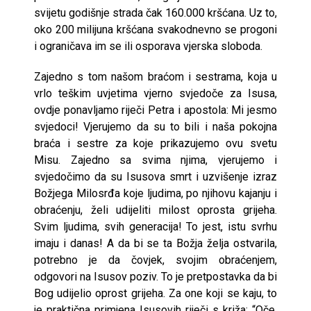
svijetu godišnje strada čak 160.000 kršćana. Uz to,
oko 200 milijuna kršćana svakodnevno se progoni
i ograničava im se ili osporava vjerska sloboda.
Zajedno s tom našom braćom i sestrama, koja u
vrlo teškim uvjetima vjerno svjedoče za Isusa,
ovdje ponavljamo riječi Petra i apostola: Mi jesmo
svjedoci! Vjerujemo da su to bili i naša pokojna
braća i sestre za koje prikazujemo ovu svetu
Misu. Zajedno sa svima njima, vjerujemo i
svjedočimo da su Isusova smrt i uzvišenje izraz
Božjega Milosrđa koje ljudima, po njihovu kajanju i
obraćenju, želi udijeliti milost oprosta grijeha.
Svim ljudima, svih generacija! To jest, istu svrhu
imaju i danas! A da bi se ta Božja želja ostvarila,
potrebno je da čovjek, svojim obraćenjem,
odgovori na Isusov poziv. To je pretpostavka da bi
Bog udijelio oprost grijeha. Za one koji se kaju, to
je praktična primjena Isusovih riječi s križa: “Oče,