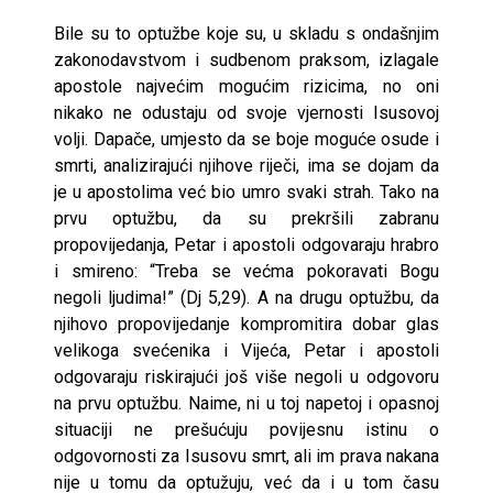
Bile su to optužbe koje su, u skladu s ondašnjim
zakonodavstvom i sudbenom praksom, izlagale
apostole najvećim mogućim rizicima, no oni
nikako ne odustaju od svoje vjernosti Isusovoj
volji. Dapače, umjesto da se boje moguće osude i
smrti, analizirajući njihove riječi, ima se dojam da
je u apostolima već bio umro svaki strah. Tako na
prvu optužbu, da su prekršili zabranu
propovijedanja, Petar i apostoli odgovaraju hrabro
i smireno: “Treba se većma pokoravati Bogu
negoli ljudima!” (Dj 5,29). A na drugu optužbu, da
njihovo propovijedanje kompromitira dobar glas
velikoga svećenika i Vijeća, Petar i apostoli
odgovaraju riskirajući još više negoli u odgovoru
na prvu optužbu. Naime, ni u toj napetoj i opasnoj
situaciji ne prešućuju povijesnu istinu o
odgovornosti za Isusovu smrt, ali im prava nakana
nije u tomu da optužuju, već da i u tom času