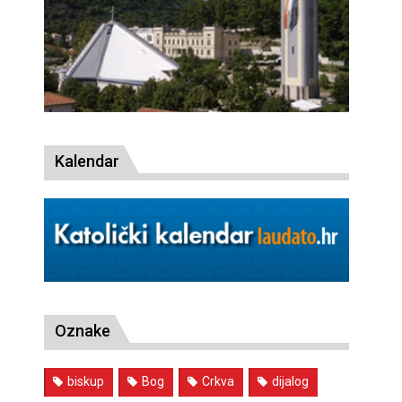
Kalendar
Oznake
biskup
Bog
Crkva
dijalog