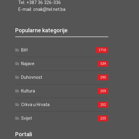
Tel. +387 36 326-336
E-mail: cnak@tel.net.ba
Popularne kategorije
BiH
1710
Najave
539
Duhovnost
295
Kultura
259
Crkva u Hrvata
252
Svijet
225
Portali