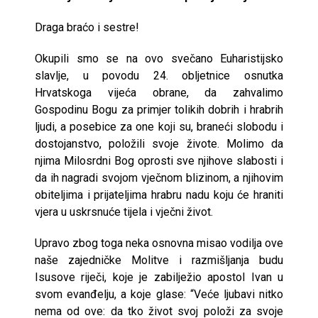
Draga braćo i sestre!
Okupili smo se na ovo svečano Euharistijsko
slavlje, u povodu 24. obljetnice osnutka
Hrvatskoga vijeća obrane, da zahvalimo
Gospodinu Bogu za primjer tolikih dobrih i hrabrih
ljudi, a posebice za one koji su, braneći slobodu i
dostojanstvo, položili svoje živote. Molimo da
njima Milosrdni Bog oprosti sve njihove slabosti i
da ih nagradi svojom vječnom blizinom, a njihovim
obiteljima i prijateljima hrabru nadu koju će hraniti
vjera u uskrsnuće tijela i vječni život.
Upravo zbog toga neka osnovna misao vodilja ove
naše zajedničke Molitve i razmišljanja budu
Isusove riječi, koje je zabilježio apostol Ivan u
svom evanđelju, a koje glase: “Veće ljubavi nitko
nema od ove: da tko život svoj položi za svoje