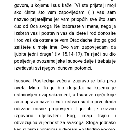
govora, u kojemu Isus kaže: “Vi ste prijatelji moji
ako činite što vam zapovijedam. (…) vas sam
nazvao prijateljima jer vam priopćih sve što sam
čuo od Oca svoga. Ne izabraste vi mene, nego ja
izabrah vas i postavih vas da idete i rod donosite
i rod vaš da ostane te vam Otac dadne što ga god
zaištete u moje ime. Ovo vam zapovijedam: da
ljubite jedni druge” (Iv 15,14-17). Te riječi su dio
posljednje ovozemaljske Isusove želje i trebaju je
izvršavati svi njegovi duhovni potomci.
Isusova Posljednja večera zapravo je bila prva
sveta Misa. To je bio događaj na kojemu je
ustanovljen ovaj sakrament, a Isusove riječi, koje
smo upravo naveli i čuli, ustvari su dio prve ikada
održane misne propovijedi. I jer ih je izravno
izgovorio utjelovljeni Bog, imaju trajnu i
obvezujuću vrijednost za svakoga. Stoga, jednako
kao svojim učenicima u dvorani Posljednje večere,