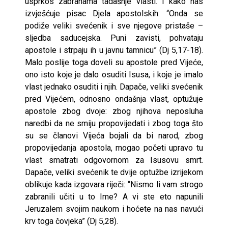
usprkos zabranama tadašnje vlasti. I kako nas
izvješćuje pisac Djela apostolskih: “Onda se
podiže veliki svećenik i sve njegove pristaše –
sljedba saducejska. Puni zavisti, pohvataju
apostole i strpaju ih u javnu tamnicu” (Dj 5,17-18).
Malo poslije toga doveli su apostole pred Vijeće,
ono isto koje je dalo osuditi Isusa, i koje je imalo
vlast jednako osuditi i njih. Dapače, veliki svećenik
pred Vijećem, odnosno ondašnja vlast, optužuje
apostole zbog dvoje: zbog njihova neposluha
naredbi da ne smiju propovijedati i zbog toga što
su se članovi Vijeća bojali da bi narod, zbog
propovijedanja apostola, mogao početi upravo tu
vlast smatrati odgovornom za Isusovu smrt.
Dapače, veliki svećenik te dvije optužbe izrijekom
oblikuje kada izgovara riječi: “Nismo li vam strogo
zabranili učiti u to Ime? A vi ste eto napunili
Jeruzalem svojim naukom i hoćete na nas navući
krv toga čovjeka” (Dj 5,28).