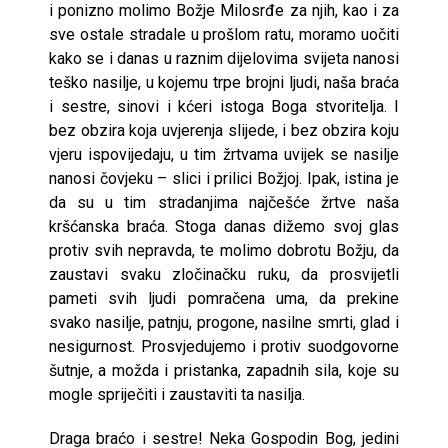
i ponizno molimo Božje Milosrđe za njih, kao i za
sve ostale stradale u prošlom ratu, moramo uočiti
kako se i danas u raznim dijelovima svijeta nanosi
teško nasilje, u kojemu trpe brojni ljudi, naša braća
i sestre, sinovi i kćeri istoga Boga stvoritelja. I
bez obzira koja uvjerenja slijede, i bez obzira koju
vjeru ispovijedaju, u tim žrtvama uvijek se nasilje
nanosi čovjeku – slici i prilici Božjoj. Ipak, istina je
da su u tim stradanjima najčešće žrtve naša
kršćanska braća. Stoga danas dižemo svoj glas
protiv svih nepravda, te molimo dobrotu Božju, da
zaustavi svaku zločinačku ruku, da prosvijetli
pameti svih ljudi pomračena uma, da prekine
svako nasilje, patnju, progone, nasilne smrti, glad i
nesigurnost. Prosvjedujemo i protiv suodgovorne
šutnje, a možda i pristanka, zapadnih sila, koje su
mogle spriječiti i zaustaviti ta nasilja.
Draga braćo i sestre! Neka Gospodin Bog, jedini