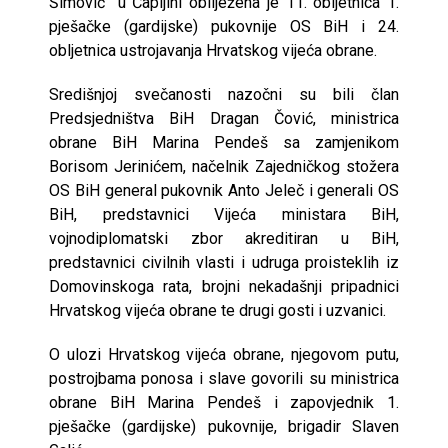
Šimović” u Čapljini obilježena je 11. obljetnica 1.
pješačke (gardijske) pukovnije OS BiH i 24.
obljetnica ustrojavanja Hrvatskog vijeća obrane.
Središnjoj svečanosti nazočni su bili član
Predsjedništva BiH Dragan Čović, ministrica
obrane BiH Marina Pendeš sa zamjenikom
Borisom Jerinićem, načelnik Zajedničkog stožera
OS BiH general pukovnik Anto Jeleč i generali OS
BiH, predstavnici Vijeća ministara BiH,
vojnodiplomatski zbor akreditiran u BiH,
predstavnici civilnih vlasti i udruga proisteklih iz
Domovinskoga rata, brojni nekadašnji pripadnici
Hrvatskog vijeća obrane te drugi gosti i uzvanici.
O ulozi Hrvatskog vijeća obrane, njegovom putu,
postrojbama ponosa i slave govorili su ministrica
obrane BiH Marina Pendeš i zapovjednik 1.
pješačke (gardijske) pukovnije, brigadir Slaven