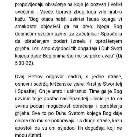
propovijedaju obraćenje na koje je pozvan i veliki
svećenik i Vijeće. Upravo zbog toga vrlo hrabro
kažu: “Bog otaca naših uskrisi Isusa kojega vi
smakoste objesivši ga na drvo. Njega Bog
desnicom svojom uzvisi za Začetnika i Spasitelja
da obraćenjem podari Izraela i oproštenjem
grijeha. I mi smo svjedoci tih događaja i Duh Sveti
kojega dade Bog onima što mu se pokoravaju” (Dj
5,30-32).
Ovaj Petrov odgovor sadrži, s jedne strane,
osnovni sadržaj kršćanske vjere: Krist je Stvoritelj
i Spasitelj. On je umro i uskrsnuo. Time ga je Bog
uzvisio te je postao naš Spasitelj. Učinio je to da
svima podari mogućnost obraćenja i oproštenja
grijeha. Sve to po Duhu Svetom kojega Bog daje
onima što mu se pokoravaju. I s druge strane, kažu
apostoli da su oni svjedoci tih događaja, koji ne
mogu šutjeti.