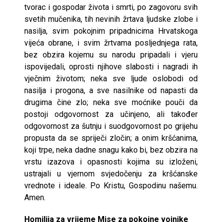
tvorac i gospodar života i smrti, po zagovoru svih
svetih mučenika, tih nevinih žrtava ljudske zlobe i
nasilja, svim pokojnim pripadnicima Hrvatskoga
vijeća obrane, i svim žrtvama posljednjega rata,
bez obzira kojemu su narodu pripadali i vjeru
ispovijedali, oprosti njihove slabosti i nagradi ih
vječnim životom; neka sve ljude oslobodi od
nasilja i progona, a sve nasilnike od napasti da
drugima čine zlo; neka sve moćnike pouči da
postoji odgovornost za učinjeno, ali također
odgovornost za šutnju i suodgovornost po grijehu
propusta da se spriječi zločin; a onim kršćanima,
koji trpe, neka dadne snagu kako bi, bez obzira na
vrstu izazova i opasnosti kojima su izloženi,
ustrajali u vjernom svjedočenju za kršćanske
vrednote i ideale. Po Kristu, Gospodinu našemu.
Amen.
Homilija za vrijeme Mise za pokojne vojnike