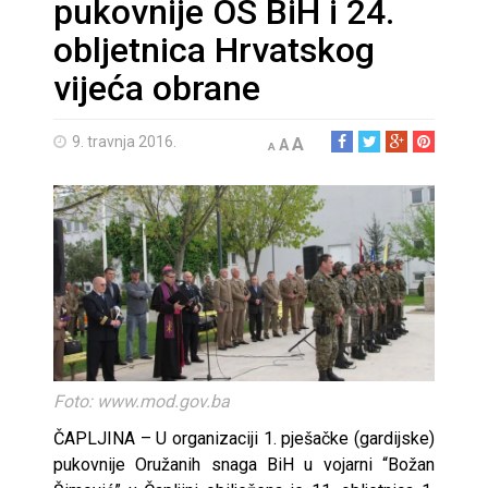
pukovnije OS BiH i 24.
obljetnica Hrvatskog
vijeća obrane
9. travnja 2016.
A
A
A
Foto: www.mod.gov.ba
ČAPLJINA – U organizaciji 1. pješačke (gardijske)
pukovnije Oružanih snaga BiH u vojarni “Božan