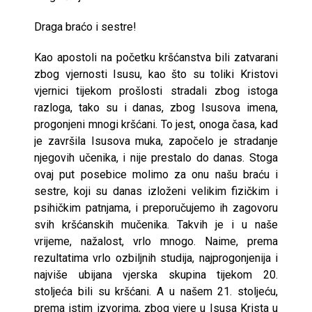
Draga braćo i sestre!
Kao apostoli na početku kršćanstva bili zatvarani
zbog vjernosti Isusu, kao što su toliki Kristovi
vjernici tijekom prošlosti stradali zbog istoga
razloga, tako su i danas, zbog Isusova imena,
progonjeni mnogi kršćani. To jest, onoga časa, kad
je završila Isusova muka, započelo je stradanje
njegovih učenika, i nije prestalo do danas. Stoga
ovaj put posebice molimo za onu našu braću i
sestre, koji su danas izloženi velikim fizičkim i
psihičkim patnjama, i preporučujemo ih zagovoru
svih kršćanskih mučenika. Takvih je i u naše
vrijeme, nažalost, vrlo mnogo. Naime, prema
rezultatima vrlo ozbiljnih studija, najprogonjenija i
najviše ubijana vjerska skupina tijekom 20.
stoljeća bili su kršćani. A u našem 21. stoljeću,
prema istim izvorima, zbog vjere u Isusa Krista u