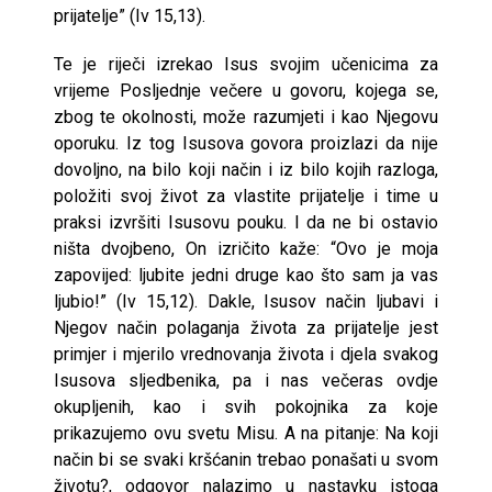
prijatelje” (Iv 15,13).
Te je riječi izrekao Isus svojim učenicima za
vrijeme Posljednje večere u govoru, kojega se,
zbog te okolnosti, može razumjeti i kao Njegovu
oporuku. Iz tog Isusova govora proizlazi da nije
dovoljno, na bilo koji način i iz bilo kojih razloga,
položiti svoj život za vlastite prijatelje i time u
praksi izvršiti Isusovu pouku. I da ne bi ostavio
ništa dvojbeno, On izričito kaže: “Ovo je moja
zapovijed: ljubite jedni druge kao što sam ja vas
ljubio!” (Iv 15,12). Dakle, Isusov način ljubavi i
Njegov način polaganja života za prijatelje jest
primjer i mjerilo vrednovanja života i djela svakog
Isusova sljedbenika, pa i nas večeras ovdje
okupljenih, kao i svih pokojnika za koje
prikazujemo ovu svetu Misu. A na pitanje: Na koji
način bi se svaki kršćanin trebao ponašati u svom
životu?, odgovor nalazimo u nastavku istoga