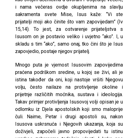
i nama večeras ovdje okupljenima na slavlju
sakramenta svete Mise, Isus kaže: “Vi ste
prijatelji moji ako činite što vam zapovijedam” (Iv
15,14). To jest, za ostvarenje prijateljstva s
Isusom on je postavio veliko i uvjetno “ako”. I, u
skladu s tim “ako”, samo onaj, tko čini što je Isus
zapovjedio, postaje njegov prijatelj.
Mnogo puta je vjernost Isusovim zapovijedima
praćena podrškom sredine, u kojoj se živi, ali je
istina također da oni, koji nastoje vršiti Njegovu
volju, često nailaze na protivljenje okoline i
prijetnje različitih moćnika, sustava i ideologija.
Takav primjer protivljenja Isusovoj volji opisan je u
odlomku iz Djela apostolskih koji smo maloprije
čuli. Naime, Petar i drugi apostoli su, nakon
Isusova uskrsnuća i Njegovih ukazanja, koja su
doživjeli, započeli javno propovijedati tu istinu