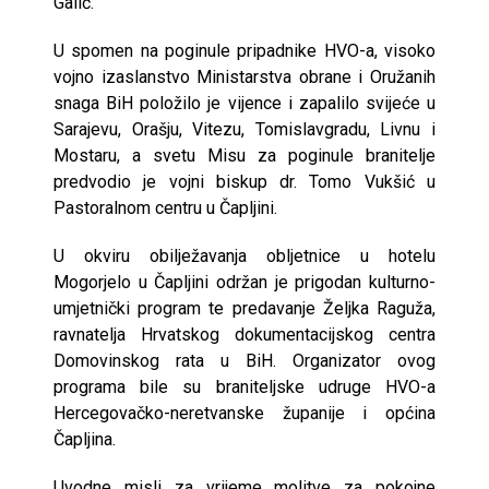
Galić.
U spomen na poginule pripadnike HVO-a, visoko
vojno izaslanstvo Ministarstva obrane i Oružanih
snaga BiH položilo je vijence i zapalilo svijeće u
Sarajevu, Orašju, Vitezu, Tomislavgradu, Livnu i
Mostaru, a svetu Misu za poginule branitelje
predvodio je vojni biskup dr. Tomo Vukšić u
Pastoralnom centru u Čapljini.
U okviru obilježavanja obljetnice u hotelu
Mogorjelo u Čapljini održan je prigodan kulturno-
umjetnički program te predavanje Željka Raguža,
ravnatelja Hrvatskog dokumentacijskog centra
Domovinskog rata u BiH. Organizator ovog
programa bile su braniteljske udruge HVO-a
Hercegovačko-neretvanske županije i općina
Čapljina.
Uvodne misli za vrijeme molitve za pokojne