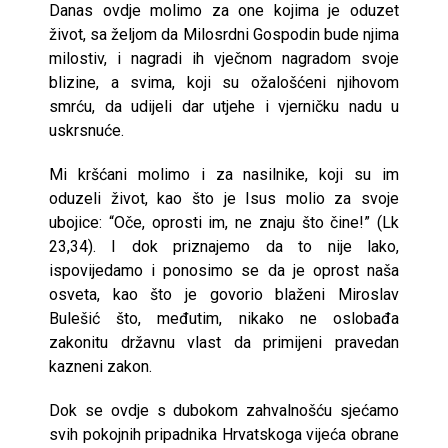
Danas ovdje molimo za one kojima je oduzet
život, sa željom da Milosrdni Gospodin bude njima
milostiv, i nagradi ih vječnom nagradom svoje
blizine, a svima, koji su ožalošćeni njihovom
smrću, da udijeli dar utjehe i vjerničku nadu u
uskrsnuće.
Mi kršćani molimo i za nasilnike, koji su im
oduzeli život, kao što je Isus molio za svoje
ubojice: “Oče, oprosti im, ne znaju što čine!” (Lk
23,34). I dok priznajemo da to nije lako,
ispovijedamo i ponosimo se da je oprost naša
osveta, kao što je govorio blaženi Miroslav
Bulešić što, međutim, nikako ne oslobađa
zakonitu državnu vlast da primijeni pravedan
kazneni zakon.
Dok se ovdje s dubokom zahvalnošću sjećamo
svih pokojnih pripadnika Hrvatskoga vijeća obrane