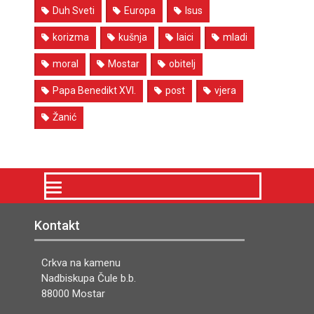
Duh Sveti
Europa
Isus
korizma
kušnja
laici
mladi
moral
Mostar
obitelj
Papa Benedikt XVI.
post
vjera
Žanić
Kontakt
Crkva na kamenu
Nadbiskupa Čule b.b.
88000 Mostar