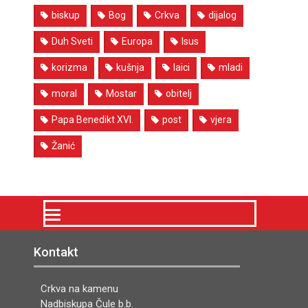
biskup
Bog
Crkva
dijalog
Duh Sveti
Europa
Isus
korizma
kušnja
laici
mladi
moral
Mostar
obitelj
Papa Benedikt XVI.
post
vjera
Žanić
Kontakt
Crkva na kamenu
Nadbiskupa Čule b.b.