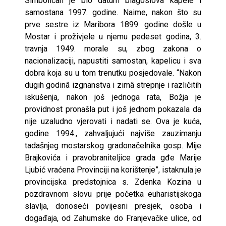
Simboličan je bio datum blagoslova kapele i
samostana 1997. godine. Naime, nakon što su
prve sestre iz Maribora 1899. godine došle u
Mostar i proživjele u njemu pedeset godina, 3.
travnja 1949. morale su, zbog zakona o
nacionalizaciji, napustiti samostan, kapelicu i sva
dobra koja su u tom trenutku posjedovale. “Nakon
dugih godinâ izgnanstva i zimâ strepnje i različitih
iskušenja, nakon još jednoga rata, Božja je
providnost pronašla put i još jednom pokazala da
nije uzaludno vjerovati i nadati se. Ova je kuća,
godine 1994., zahvaljujući najviše zauzimanju
tadašnjeg mostarskog gradonačelnika gosp. Mije
Brajkovića i pravobraniteljice grada gđe Marije
Ljubić vraćena Provinciji na korištenje”, istaknula je
provincijska predstojnica s. Zdenka Kozina u
pozdravnom slovu prije početka euharistijskoga
slavlja, donoseći povijesni presjek, osoba i
događaja, od Zahumske do Franjevačke ulice, od