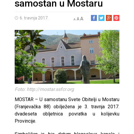
samostan u Mostaru
6. travnja 2017.
A
A
A
Foto: http://mostar.ssfcr.org
MOSTAR – U samostanu Svete Obitelji u Mostaru
(Franjevačka 88) obilježena je 3. travnja 2017.
dvadeseta obljetnica povratka u kolijevku
Provincije.