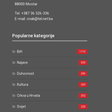
88000 Mostar
Tel. +387 36 326-336
E-mail: cnak@tel.net.ba
Popularne kategorije
BiH
1710
Najave
539
Duhovnost
295
Kultura
259
Crkva u Hrvata
252
Svijet
225