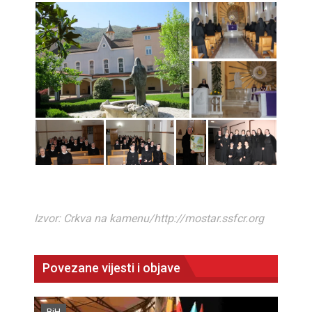
Izvor: Crkva na kamenu/http://mostar.ssfcr.org
Povezane vijesti i objave
BiH