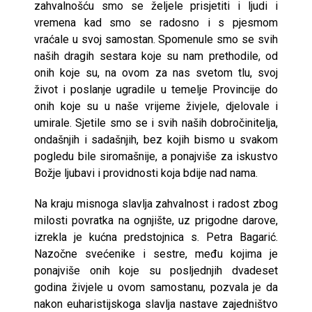
zahvalnošću smo se željele prisjetiti i ljudi i
vremena kad smo se radosno i s pjesmom
vraćale u svoj samostan. Spomenule smo se svih
naših dragih sestara koje su nam prethodile, od
onih koje su, na ovom za nas svetom tlu, svoj
život i poslanje ugradile u temelje Provincije do
onih koje su u naše vrijeme živjele, djelovale i
umirale. Sjetile smo se i svih naših dobročinitelja,
ondašnjih i sadašnjih, bez kojih bismo u svakom
pogledu bile siromašnije, a ponajviše za iskustvo
Božje ljubavi i providnosti koja bdije nad nama.
Na kraju misnoga slavlja zahvalnost i radost zbog
milosti povratka na ognjište, uz prigodne darove,
izrekla je kućna predstojnica s. Petra Bagarić.
Nazočne svećenike i sestre, među kojima je
ponajviše onih koje su posljednjih dvadeset
godina živjele u ovom samostanu, pozvala je da
nakon euharistijskoga slavlja nastave zajedništvo