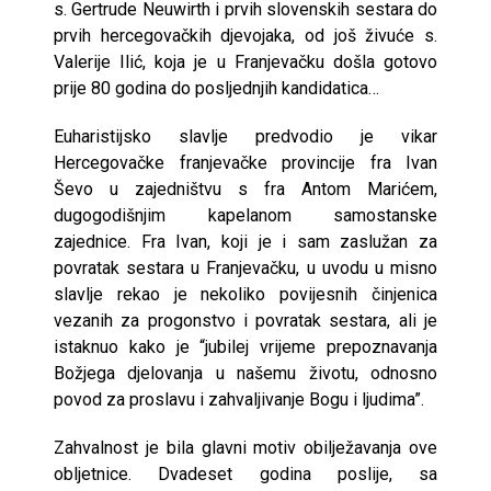
s. Gertrude Neuwirth i prvih slovenskih sestara do
prvih hercegovačkih djevojaka, od još živuće s.
Valerije Ilić, koja je u Franjevačku došla gotovo
prije 80 godina do posljednjih kandidatica…
Euharistijsko slavlje predvodio je vikar
Hercegovačke franjevačke provincije fra Ivan
Ševo u zajedništvu s fra Antom Marićem,
dugogodišnjim kapelanom samostanske
zajednice. Fra Ivan, koji je i sam zaslužan za
povratak sestara u Franjevačku, u uvodu u misno
slavlje rekao je nekoliko povijesnih činjenica
vezanih za progonstvo i povratak sestara, ali je
istaknuo kako je “jubilej vrijeme prepoznavanja
Božjega djelovanja u našemu životu, odnosno
povod za proslavu i zahvaljivanje Bogu i ljudima”.
Zahvalnost je bila glavni motiv obilježavanja ove
obljetnice. Dvadeset godina poslije, sa