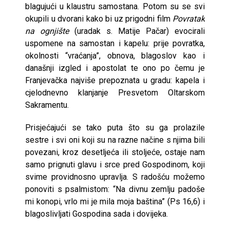
blagujući u klaustru samostana. Potom su se svi
okupili u dvorani kako bi uz prigodni film
Povratak
na ognjište
(uradak s. Matije Pačar) evocirali
uspomene na samostan i kapelu: prije povratka,
okolnosti “vraćanja”, obnova, blagoslov kao i
današnji izgled i apostolat te ono po čemu je
Franjevačka najviše prepoznata u gradu: kapela i
cjelodnevno klanjanje Presvetom Oltarskom
Sakramentu.
Prisjećajući se tako puta što su ga prolazile
sestre i svi oni koji su na razne načine s njima bili
povezani, kroz desetljeća ili stoljeće, ostaje nam
samo prignuti glavu i srce pred Gospodinom, koji
svime providnosno upravlja. S radošću možemo
ponoviti s psalmistom: “Na divnu zemlju padoše
mi konopi, vrlo mi je mila moja baština” (Ps 16,6) i
blagoslivljati Gospodina sada i dovijeka.