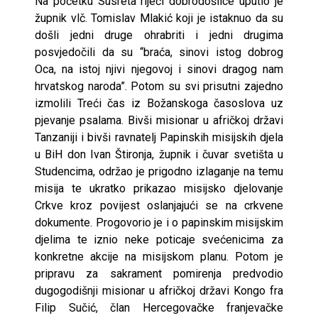
Na početku Susreta riječi dobrodošlice uputio je
župnik vlč. Tomislav Mlakić koji je istaknuo da su
došli jedni druge ohrabriti i jedni drugima
posvjedočili da su “braća, sinovi istog dobrog
Oca, na istoj njivi njegovoj i sinovi dragog nam
hrvatskog naroda”. Potom su svi prisutni zajedno
izmolili Treći čas iz Božanskoga časoslova uz
pjevanje psalama. Bivši misionar u afričkoj državi
Tanzaniji i bivši ravnatelj Papinskih misijskih djela
u BiH don Ivan Štironja, župnik i čuvar svetišta u
Studencima, održao je prigodno izlaganje na temu
misija te ukratko prikazao misijsko djelovanje
Crkve kroz povijest oslanjajući se na crkvene
dokumente. Progovorio je i o papinskim misijskim
djelima te iznio neke poticaje svećenicima za
konkretne akcije na misijskom planu. Potom je
pripravu za sakrament pomirenja predvodio
dugogodišnji misionar u afričkoj državi Kongo fra
Filip Sučić, član Hercegovačke franjevačke