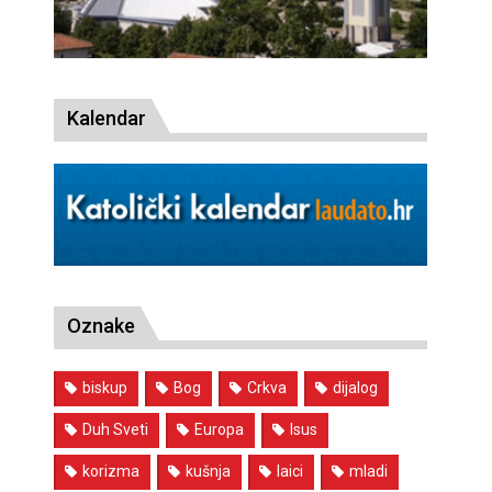
Kalendar
Oznake
biskup
Bog
Crkva
dijalog
Duh Sveti
Europa
Isus
korizma
kušnja
laici
mladi