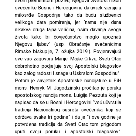
svom plemenitom pozivu, Njegova Svetost hrabri
svećenike Bosne i Hercegovine da uvijek vjeruju u
milosrđe Gospodnje tako da budu službenici
velikoga dara pomirenja, jer ‘nama nije dana
nikakva druga tajna veličina, osim davanja svoga
života kako bi čovječanstvo moglo upoznati
Njegovu ljubav’ (usp. Obraćanje svećenicima
Rimske biskupije, 7. ožujka 2019.). Povjeravajući
sve vas zagovoru Marije, Majke Crkve, Sveti Otac
dobrohotno podjeljuje svoj Apostolski blagoslov
kao zalog radosti i snage u Uskrslom Gospodinu”.
Potom je savjetnik Apostolske nuncijature u BiH
mons. Henryk M. Jagodzinski pročitao je poruku
apostolskog nuncija mons. Luigija Pezzuta koji je
napisao da se u Bosni i Hercegovini “već učvrstila
tradicija Nacionalnog susreta svećenika, koji se
održava svake tri godine” i da je “i ove godine je
potvrđena tradicija da Sveti Otac tom prigodom
uputi svoju poruku i apostolski blagoslov”.