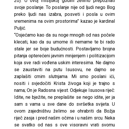
20). U ovoj misijskoj godini želimo prepoznati
svoje poslanje. To poslanje nije od ljudi nego Bog
preko ljudi nas izabra, posveti i posla u ovim
vremenima na ovim prostorima” kazao je kardinal
Puljić.
“Osjećamo kao da su noge mnogih od nas počele
klecati, kao da su umorne ili nemarne te bi rado
stale jer se boje budućnosti. Postavljamo brojna
pitanja opterećeni javnim mnijenjem i politizacijom
koja sve radi vođena uskim interesima. Ne dajmo
se zaustaviti na putu Isusovu, ne dajmo se
zaplašiti crnim slutnjama. Mi smo poslani ići,
nositi i svjedočiti Krista živoga koji je trajno s
nama; On je Radosna vijest. Odjekuje Isusova riječ:
Idite, ne bježite, ne preplašite se nego idite, jer ja
sam s vama u sve dane do svršetka svijeta. U
ovom zajedništvu želimo se ohrabriti da Božja
riječ zasja i pred našim očima i u našim srcu. Neka
se svatko od nas s ove visoravni vrati svomu