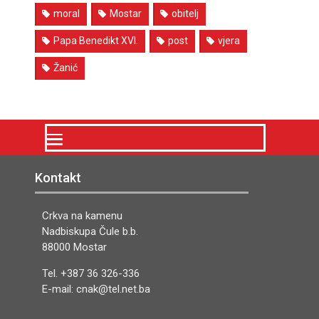
moral
Mostar
obitelj
Papa Benedikt XVI.
post
vjera
Žanić
Kontakt
Crkva na kamenu
Nadbiskupa Čule b.b.
88000 Mostar
Tel. +387 36 326-336
E-mail: cnak@tel.net.ba