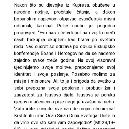
Nakon što su djevojke iz Kupresa, obučene u
narodne nošnje, pročitale čitanja, a đakon
bosanskim napjevom otpjevao evanđeoski misni
odlomak, kardinal Puljić uputio je prigodnu
propovijed: “Evo nas i četvrti put na ovoj tromeđi
naših biskupija okupljeni kao braća po svetom
redu. Naš susret se održava po odluci Biskupske
konferencije Bosne i Hercegovine da se nađemo
zajedno svake treće godine. Na ovoj visoravni
ujedinjujemo svoje molitve, prepoznajemo svoj
identitet i svoje poslanje. Posebno molimo za
misije i misionare. Ali to je i prigoda da svatko u
sebi prepozna svoje poslanje i probudi žar i
zauzetost za Isusovo djelo. Isusova je poruka
njegovim učenicima prije nego je uzašao na nebo:
‘Zato idite i učinite sve narode mojim učenicima!
Krstite ih u ime Oca i Sina i Duha Svetoga! Učite ih
da vrše sve što sam vam zapovjedio!’ (Mt 28,19-