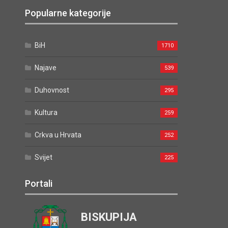
Popularne kategorije
BiH
1710
Najave
539
Duhovnost
295
Kultura
259
Crkva u Hrvata
252
Svijet
225
Portali
BISKUPIJA