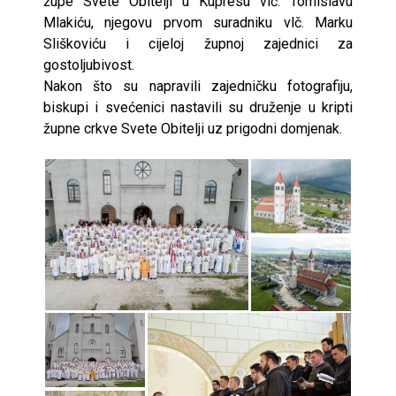
župe Svete Obitelji u Kupresu vlč. Tomislavu
Mlakiću, njegovu prvom suradniku vlč. Marku
Sliškoviću i cijeloj župnoj zajednici za
gostoljubivost.
Nakon što su napravili zajedničku fotografiju,
biskupi i svećenici nastavili su druženje u kripti
župne crkve Svete Obitelji uz prigodni domjenak.