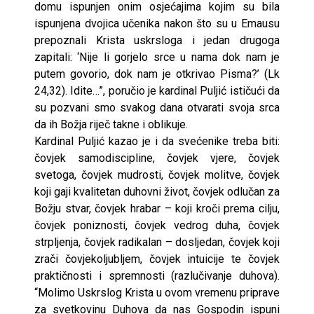
domu ispunjen onim osjećajima kojim su bila
ispunjena dvojica učenika nakon što su u Emausu
prepoznali Krista uskrsloga i jedan drugoga
zapitali: ‘Nije li gorjelo srce u nama dok nam je
putem govorio, dok nam je otkrivao Pisma?’ (Lk
24,32). Idite…”, poručio je kardinal Puljić ističući da
su pozvani smo svakog dana otvarati svoja srca
da ih Božja riječ takne i oblikuje.
Kardinal Puljić kazao je i da svećenike treba biti:
čovjek samodiscipline, čovjek vjere, čovjek
svetoga, čovjek mudrosti, čovjek molitve, čovjek
koji gaji kvalitetan duhovni život, čovjek odlučan za
Božju stvar, čovjek hrabar – koji kroči prema cilju,
čovjek poniznosti, čovjek vedrog duha, čovjek
strpljenja, čovjek radikalan – dosljedan, čovjek koji
zrači čovjekoljubljem, čovjek intuicije te čovjek
praktičnosti i spremnosti (razlučivanje duhova).
“Molimo Uskrslog Krista u ovom vremenu priprave
za svetkovinu Duhova da nas Gospodin ispuni