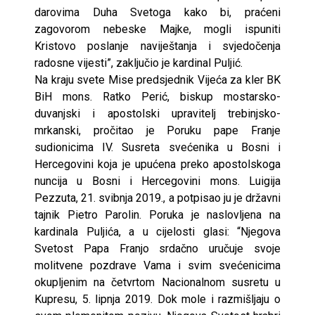
darovima Duha Svetoga kako bi, praćeni
zagovorom nebeske Majke, mogli ispuniti
Kristovo poslanje naviještanja i svjedočenja
radosne vijesti”, zaključio je kardinal Puljić.
Na kraju svete Mise predsjednik Vijeća za kler BK
BiH mons. Ratko Perić, biskup mostarsko-
duvanjski i apostolski upravitelj trebinjsko-
mrkanski, pročitao je Poruku pape Franje
sudionicima IV. Susreta svećenika u Bosni i
Hercegovini koja je upućena preko apostolskoga
nuncija u Bosni i Hercegovini mons. Luigija
Pezzuta, 21. svibnja 2019., a potpisao ju je državni
tajnik Pietro Parolin. Poruka je naslovljena na
kardinala Puljića, a u cijelosti glasi: “Njegova
Svetost Papa Franjo srdačno uručuje svoje
molitvene pozdrave Vama i svim svećenicima
okupljenim na četvrtom Nacionalnom susretu u
Kupresu, 5. lipnja 2019. Dok mole i razmišljaju o