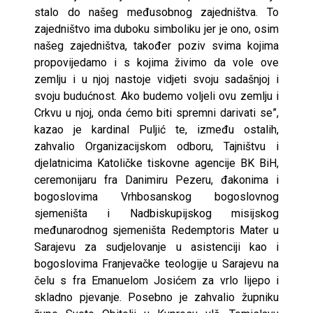
stalo do našeg međusobnog zajedništva. To
zajedništvo ima duboku simboliku jer je ono, osim
našeg zajedništva, također poziv svima kojima
propovijedamo i s kojima živimo da vole ove
zemlju i u njoj nastoje vidjeti svoju sadašnjoj i
svoju budućnost. Ako budemo voljeli ovu zemlju i
Crkvu u njoj, onda ćemo biti spremni darivati se”,
kazao je kardinal Puljić te, između ostalih,
zahvalio Organizacijskom odboru, Tajništvu i
djelatnicima Katoličke tiskovne agencije BK BiH,
ceremonijaru fra Danimiru Pezeru, đakonima i
bogoslovima Vrhbosanskog bogoslovnog
sjemeništa i Nadbiskupijskog misijskog
međunarodnog sjemeništa Redemptoris Mater u
Sarajevu za sudjelovanje u asistenciji kao i
bogoslovima Franjevačke teologije u Sarajevu na
čelu s fra Emanuelom Josićem za vrlo lijepo i
skladno pjevanje. Posebno je zahvalio župniku