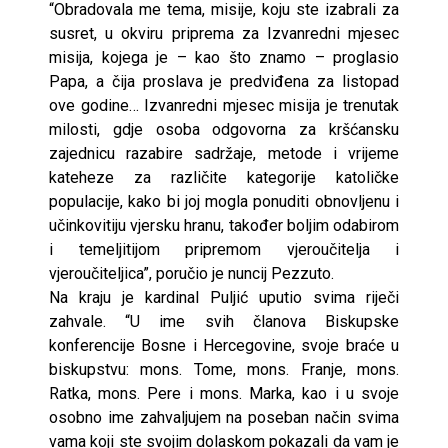
“Obradovala me tema, misije, koju ste izabrali za
susret, u okviru priprema za Izvanredni mjesec
misija, kojega je – kao što znamo – proglasio
Papa, a čija proslava je predviđena za listopad
ove godine… Izvanredni mjesec misija je trenutak
milosti, gdje osoba odgovorna za kršćansku
zajednicu razabire sadržaje, metode i vrijeme
kateheze za različite kategorije katoličke
populacije, kako bi joj mogla ponuditi obnovljenu i
učinkovitiju vjersku hranu, također boljim odabirom
i temeljitijom pripremom vjeroučitelja i
vjeroučiteljica”, poručio je nuncij Pezzuto.
Na kraju je kardinal Puljić uputio svima riječi
zahvale. “U ime svih članova Biskupske
konferencije Bosne i Hercegovine, svoje braće u
biskupstvu: mons. Tome, mons. Franje, mons.
Ratka, mons. Pere i mons. Marka, kao i u svoje
osobno ime zahvaljujem na poseban način svima
vama koji ste svojim dolaskom pokazali da vam je