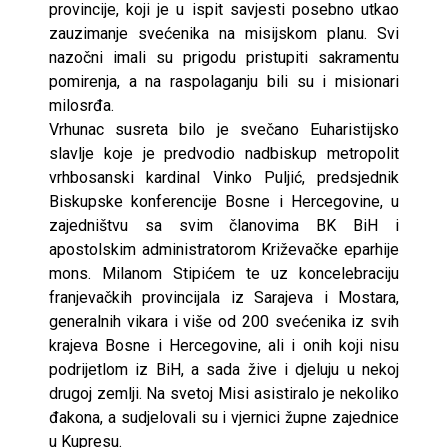
provincije, koji je u ispit savjesti posebno utkao
zauzimanje svećenika na misijskom planu. Svi
nazočni imali su prigodu pristupiti sakramentu
pomirenja, a na raspolaganju bili su i misionari
milosrđa.
Vrhunac susreta bilo je svečano Euharistijsko
slavlje koje je predvodio nadbiskup metropolit
vrhbosanski kardinal Vinko Puljić, predsjednik
Biskupske konferencije Bosne i Hercegovine, u
zajedništvu sa svim članovima BK BiH i
apostolskim administratorom Križevačke eparhije
mons. Milanom Stipićem te uz koncelebraciju
franjevačkih provincijala iz Sarajeva i Mostara,
generalnih vikara i više od 200 svećenika iz svih
krajeva Bosne i Hercegovine, ali i onih koji nisu
podrijetlom iz BiH, a sada žive i djeluju u nekoj
drugoj zemlji. Na svetoj Misi asistiralo je nekoliko
đakona, a sudjelovali su i vjernici župne zajednice
u Kupresu.