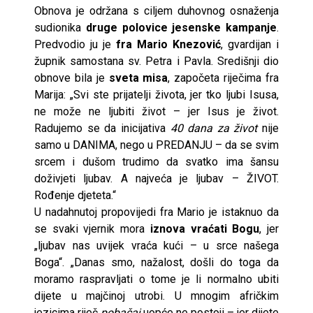
Obnova je održana s ciljem duhovnog osnaženja
sudionika
druge polovice jesenske kampanje
.
Predvodio ju je
fra Mario Knezović
, gvardijan i
župnik samostana sv. Petra i Pavla. Središnji dio
obnove bila je
sveta misa
, započeta riječima fra
Marija: „Svi ste prijatelji života, jer tko ljubi Isusa,
ne može ne ljubiti život – jer Isus je život.
Radujemo se da inicijativa
40 dana za život
nije
samo u DANIMA, nego u PREDANJU – da se svim
srcem i dušom trudimo da svatko ima šansu
doživjeti ljubav. A najveća je ljubav – ŽIVOT.
Rođenje djeteta.“
U nadahnutoj propovijedi fra Mario je istaknuo da
se svaki vjernik mora
iznova vraćati Bogu
, jer
„ljubav nas uvijek vraća kući – u srce našega
Boga“. „Danas smo, nažalost, došli do toga da
moramo raspravljati o tome je li normalno ubiti
dijete u majčinoj utrobi. U mnogim afričkim
jezicima riječ
pobačaj
uopće ne postoji – jer dijete