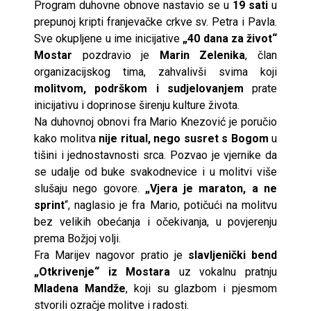
Program duhovne obnove nastavio se u
19 sati
u
prepunoj kripti franjevačke crkve sv. Petra i Pavla.
Sve okupljene u ime inicijative
„40 dana za život“
Mostar
pozdravio je
Marin Zelenika
, član
organizacijskog tima, zahvalivši svima koji
molitvom, podrškom i sudjelovanjem
prate
inicijativu i doprinose širenju kulture života.
Na duhovnoj obnovi fra Mario Knezović je poručio
kako molitva
nije ritual, nego susret s Bogom
u
tišini i jednostavnosti srca. Pozvao je vjernike da
se udalje od buke svakodnevice i u molitvi više
slušaju nego govore.
„Vjera je maraton, a ne
sprint
“, naglasio je fra Mario, potičući na molitvu
bez velikih obećanja i očekivanja, u povjerenju
prema Božjoj volji.
Fra Marijev nagovor pratio je
slavljenički bend
„Otkrivenje“ iz Mostara
uz vokalnu pratnju
Mladena Mandže
, koji su glazbom i pjesmom
stvorili ozračje molitve i radosti.