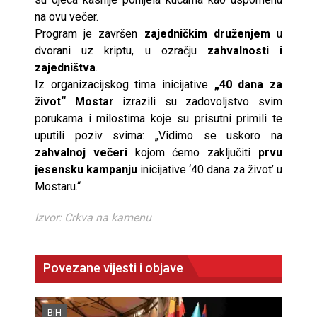
na ovu večer.
Program je završen
zajedničkim druženjem
u
dvorani uz kriptu, u ozračju
zahvalnosti i
zajedništva
.
Iz organizacijskog tima inicijative
„40 dana za
život“ Mostar
izrazili su zadovoljstvo svim
porukama i milostima koje su prisutni primili te
uputili poziv svima: „Vidimo se uskoro na
zahvalnoj večeri
kojom ćemo zaključiti
prvu
jesensku kampanju
inicijative ‘40 dana za život’ u
Mostaru.“
Izvor: Crkva na kamenu
Povezane vijesti i objave
BiH