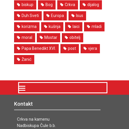
biskup
Bog
Crkva
dijalog
Duh Sveti
Europa
Isus
korizma
kušnja
laici
mladi
moral
Mostar
obitelj
Papa Benedikt XVI.
post
vjera
Žanić
Kontakt
Crkva na kamenu
Nadbiskupa Čule b.b.