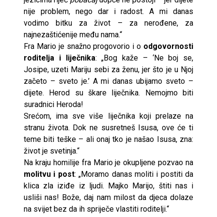
nije problem, nego dar i radost. A mi danas
vodimo bitku za život – za nerođene, za
najnezaštićenije među nama.“
Fra Mario je snažno progovorio i o
odgovornosti
roditelja i liječnika
: „Bog kaže – ‘Ne boj se,
Josipe, uzeti Mariju sebi za ženu, jer što je u Njoj
začeto – sveto je.’ A mi danas ubijamo sveto –
dijete. Herod su škare liječnika. Nemojmo biti
suradnici Heroda!
Srećom, ima sve više liječnika koji prelaze na
stranu života. Dok ne susretneš Isusa, ove će ti
teme biti teške – ali onaj tko je našao Isusa, zna:
život je svetinja.“
Na kraju homilije fra Mario je okupljene pozvao na
molitvu i post
: „Moramo danas moliti i postiti da
klica zla iziđe iz ljudi. Majko Marijo, štiti nas i
usliši nas! Bože, daj nam milost da djeca dolaze
na svijet bez da ih spriječe vlastiti roditelji.“