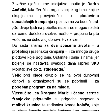
Završne riječi u ime inicijative uputio je
Darko
Anđelić
, također član organizacijskog tima, koji je
okupljenima posvjedočio o
plodovima
dosadašnjih kampanja
i planovima za budućnost:
„Od dvoje ljudi na početku nisam se mogao nadati
da ćemo dočekati ovakvo nešto – prepunu kriptu
večeras na duhovnoj obnovi. Hvala vam!
Do sada znamo za
dva spašena života
– u
proljetnoj i jesenskoj kampanji – i za mnoge druge
plodove koje Bog daje. Ostanite i dalje s nama, jer
bdjenje se nastavlja svakoga dana ispred SKB
Mostar, sve do
2. studenoga
.“
Velik broj djece okupio se na ovoj duhovnoj
obnovi, a organizatori su se pobrinuli i za
poseban program za najmlađe
.
Vjeroučiteljica Dragana Marić
i
časne sestre
franjevke
pripremile su prigodan nagovor o
molitvi krunice
te radionicu izrade
kolaža
, koje
su djeca kasnije ponijela kućama kao uspomenu