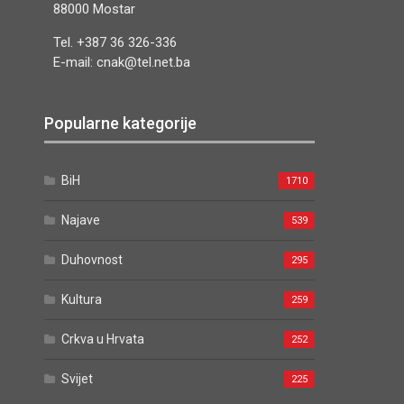
88000 Mostar
Tel. +387 36 326-336
E-mail: cnak@tel.net.ba
Popularne kategorije
BiH
1710
Najave
539
Duhovnost
295
Kultura
259
Crkva u Hrvata
252
Svijet
225