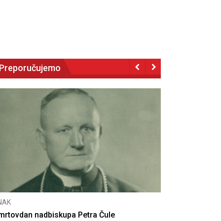
Preporučujemo
NAK
eseta obljetnica poništenja komunističke