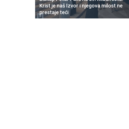
Krist je naš Izvor i njegova milost ne
prestaje teći