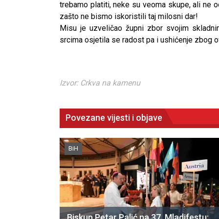
trebamo platiti, neke su veoma skupe, ali ne 
zašto ne bismo iskoristili taj milosni dar!
Misu je uzveličao župni zbor svojim skladnim
srcima osjetila se radost pa i ushićenje zbog
Izvor: Crkva na kamenu
Povezane vijesti i objave
BiH
CNAK
Kad se nasilje pretvara u optužnicu
Biskup Petar Palić na 37. Mladifestu: