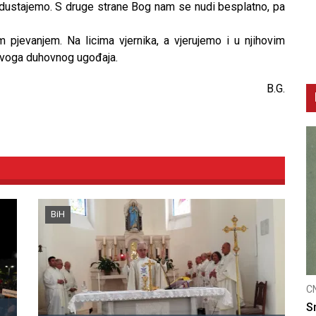
odustajemo. S druge strane Bog nam se nudi besplatno, pa
 pjevanjem. Na licima vjernika, a vjerujemo i u njihovim
 ovoga duhovnog ugođaja.
B.G.
BiH
CNAK
C
Smrtovdan nadbiskupa Petra Čule
D