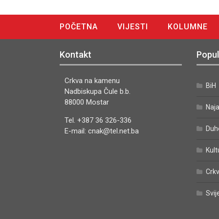
POČETNA
VIJESTI
KOLUMNE
DIGITALNO IZDANJE
Kontakt
Popul
Crkva na kamenu
BiH
Nadbiskupa Čule b.b.
88000 Mostar
Naj
Tel. +387 36 326-336
Duh
E-mail: cnak@tel.net.ba
Kult
Crkv
Svij