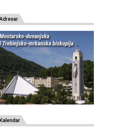
resude bl. Alojziju Stepincu
Adresar
Kalendar