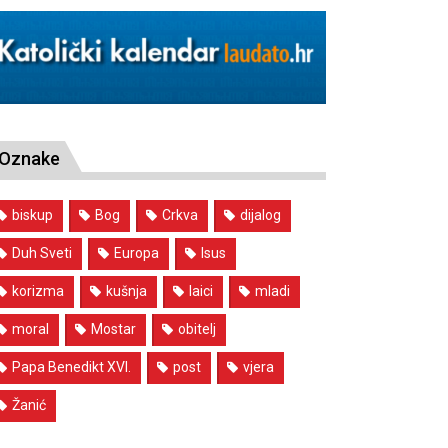
Oznake
biskup
Bog
Crkva
dijalog
Duh Sveti
Europa
Isus
korizma
kušnja
laici
mladi
moral
Mostar
obitelj
Papa Benedikt XVI.
post
vjera
Žanić