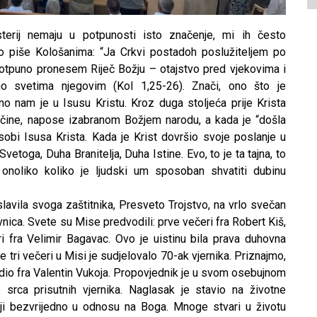
sterij nemaju u potpunosti isto značenje, mi ih često
o piše Kološanima: “Ja Crkvi postadoh poslužiteljem po
potpuno pronesem Riječ Božju – otajstvo pred vjekovima i
no svetima njegovim (Kol 1,25-26). Znači, ono što je
no nam je u Isusu Kristu. Kroz duga stoljeća prije Krista
ačine, napose izabranom Božjem narodu, a kada je “došla
sobi Isusa Krista. Kada je Krist dovršio svoje poslanje u
etoga, Duha Branitelja, Duha Istine. Evo, to je ta tajna, to
to onoliko koliko je ljudski um sposoban shvatiti dubinu
lavila svoga zaštitnika, Presveto Trojstvo, na vrlo svečan
vnica. Svete su Mise predvodili: prve večeri fra Robert Kiš,
i fra Velimir Bagavac. Ovo je uistinu bila prava duhovna
e tri večeri u Misi je sudjelovalo 70-ak vjernika. Priznajmo,
odio fra Valentin Vukoja. Propovjednik je u svom osebujnom
o srca prisutnih vjernika. Naglasak je stavio na životne
lji bezvrijedno u odnosu na Boga. Mnoge stvari u životu