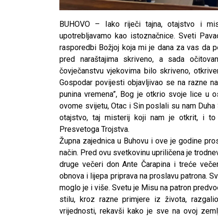
BUHOVO – Iako riječi tajna, otajstvo i mi
upotrebljavamo kao istoznačnice. Sveti Pava
rasporedbi Božjoj koja mi je dana za vas da 
pred naraštajima skriveno, a sada očitova
čovječanstvu vjekovima bilo skriveno, otkrive
Gospodar povijesti objavljivao se na razne n
punina vremena”, Bog je otkrio svoje lice u o
ovome svijetu, Otac i Sin poslali su nam Duha Sv
otajstvo, taj misterij koji nam je otkrit, i 
Presvetoga Trojstva.
Župna zajednica u Buhovu i ove je godine pros
način. Pred ovu svetkovinu upriličena je trodne
druge večeri don Ante Čarapina i treće večer
obnova i lijepa priprava na proslavu patrona. Sv
moglo je i više. Svetu je Misu na patron predv
stilu, kroz razne primjere iz života, razgali
vrijednosti, rekavši kako je sve na ovoj zem