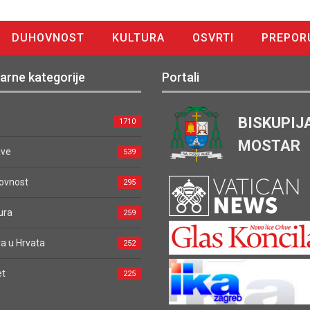
DUHOVNOST
KULTURA
OSVRTI
PREPOR
arne kategorije
Portali
BISKUPIJ
1710
MOSTAR
ave
539
ovnost
295
ura
259
a u Hrvata
252
et
225