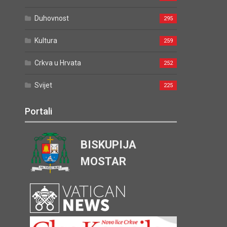
Duhovnost
295
Kultura
259
Crkva u Hrvata
252
Svijet
225
Portali
BISKUPIJA
MOSTAR