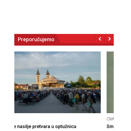
Preporučujemo
CNAK
CNAK
Kad se nasilje pretvara u optužnicu
Smrt