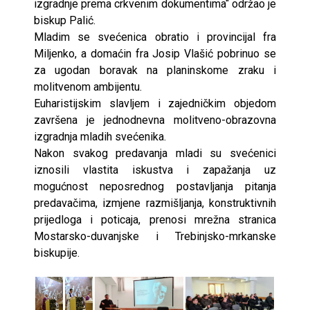
izgradnje prema crkvenim dokumentima“ održao je
biskup Palić.
Mladim se svećenica obratio i provincijal fra
Miljenko, a domaćin fra Josip Vlašić pobrinuo se
za ugodan boravak na planinskome zraku i
molitvenom ambijentu.
Euharistijskim slavljem i zajedničkim objedom
završena je jednodnevna molitveno-obrazovna
izgradnja mladih svećenika.
Nakon svakog predavanja mladi su svećenici
iznosili vlastita iskustva i zapažanja uz
mogućnost neposrednog postavljanja pitanja
predavačima, izmjene razmišljanja, konstruktivnih
prijedloga i poticaja, prenosi mrežna stranica
Mostarsko-duvanjske i Trebinjsko-mrkanske
biskupije.