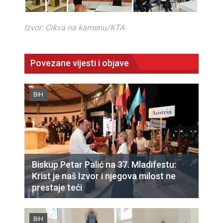
Izvor: Crkva na kamenu/KTA
Povezane vijesti i objave
BiH
Biskup Petar Palić na 37. Mladifestu:
Krist je naš Izvor i njegova milost ne
prestaje teći
BiH