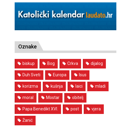
Oznake
biskup
Bog
Crkva
dijalog
Duh Sveti
Europa
Isus
korizma
kušnja
laici
mladi
moral
Mostar
obitelj
Papa Benedikt XVI.
post
vjera
Žanić