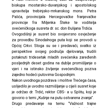
biskupa mostarsko-duvanjskog i apostolskog
upravitelja trebinjsko-mrkanskog mons. Petra
Palića, provincijala Hercegovačke franjevačke
provincije fra Miljenka Šteke te voditelja
svećeničkoga susreta dr. sc. don Đulijana Trdića.
Ovogodišnji je susret bio svojevrsno osvježenje
za provedbu Sinodalnoga puta koji se provodi u
Općoj Crkvi. Stoga su se i predavači, svatko iz
perspektive svojeg područja djelovanja, trudili
potaknuti tridesetak mladih svećenika zaređenih
posljednjih deset godina na dublje promišljanje o
vjeri i na istinsko življenje svećeničkog poziva
zajedno hodeći putovima Gospodnjim.
Nakon uvodnoga pozdrava i molitve Trećega časa,
uslijedilo je uvodno razmišljanje u cijeli susret koje
je održao dr. Trdić, rektor CBS- a u Splitu, koji je
govorio o temi „Kušnje na putu ostvarena zvanja”.
Drugo predavanje na temu “Važnost trajne