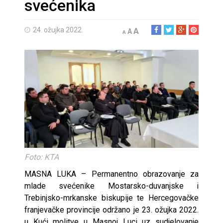
svećenika
24. ožujka 2022.
A
A
A
Foto: KTA
MASNA LUKA – Permanentno obrazovanje za
mlade svećenike Mostarsko-duvanjske i
Trebinjsko-mrkanske biskupije te Hercegovačke
franjevačke provincije održano je 23. ožujka 2022.
u Kući molitve u Masnoj Luci uz sudjelovanje