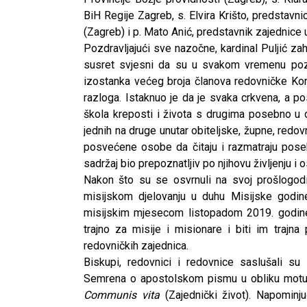
BiH Regije Zagreb, s. Elvira Krišto, predstavni
(Zagreb) i p. Mato Anić, predstavnik zajednice
Pozdravljajući sve nazočne, kardinal Puljić za
susret svjesni da su u svakom vremenu pozva
izostanka većeg broja članova redovničke Konf
razloga. Istaknuo je da je svaka crkvena, a p
škola kreposti i života s drugima posebno u 
jednih na druge unutar obiteljske, župne, redo
posvećene osobe da čitaju i razmatraju pose
sadržaj bio prepoznatljiv po njihovu življenju i 
Nakon što su se osvrnuli na svoj prošlogod
misijskom djelovanju u duhu Misijske godin
misijskim mjesecom listopadom 2019. godine, 
trajno za misije i misionare i biti im trajna
redovničkih zajednica.
Biskupi, redovnici i redovnice saslušali 
Semrena o apostolskom pismu u obliku motu 
CNAK
Communis vit
a
(Zajednički život). Napominju
Kad se nasilje pretvara u optužnicu