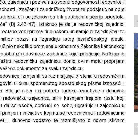
ničku zajednicu i poziva na osobnu odgovornost redovnike i
p
jednosti i značenju zajedničkog života te podsjetio na opis
olska, čiji su „članovi su bili postojani u učenju apostola,
aće“ (Dj 2,42-47). Istaknuo je da je redovničkoj zajednici
eprestano vodi prema dubinskom unutarnjem zajedništvu te
njihov poziv na izgradnju istog evanđeoskog ideala.
 učinio nekoliko promjena u kanonima Zakonika kanonskog
osoba iz redovničke zajednice kojoj pripadaju. Na kraju je
aštiti redovničku zajednicu, donio ovim motu proprijem
e važeće dokumente za svaku zajednicu.
redovnice izmijenili su razmišljanja o stanju u redovničkim
cegovini u duhu spomenutog apostolskog pisma iznoseći i
 Bilo je riječi i o potrebi ljudske, emotivne i duhovne
 redovničku zajednicu, ali i kasnijem trajnom rastu koji
nost da se osoba, odričući se sebe, ugrađuje u zajednicu u
primjeri i inicijative kojima se redovnicima i redovnicama
eti i duhovno vodstvo te razmišljano o novim sličnim