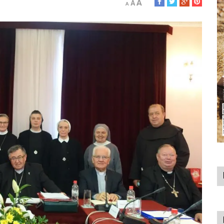
A
A
A