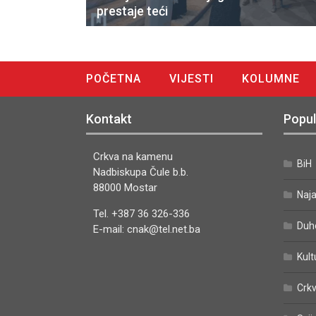
prestaje teći
POČETNA
VIJESTI
KOLUMNE
DIGITALNO IZDANJE
Kontakt
Popul
Crkva na kamenu
BiH
Nadbiskupa Čule b.b.
88000 Mostar
Naj
Tel. +387 36 326-336
Duh
E-mail: cnak@tel.net.ba
Kult
Crkv