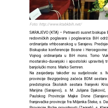
Foto: http://www.ktabkbih.net/
SARAJEVO (KTA) – Petnaesti susret biskupa Bi
redovničkih poglavara i poglavarica BiH odr
ordinarijata vrhbosanskog u Sarajevu. Predsjed
Biskupske konferencije Bosne i Hercegovine: 
Vojnog ordinarijata u BiH mons. Tomo Vukš
mostarsko-duvanjski i apostolski upravitelj 
banjolučki mons. Marko Semren.
Na zasjedanju također su sudjelovale: s. M
provincije Bezgrješnog začeća BDM sestara S
predstojnica Školskih sestara franjevki Kri
Marijina (Sarajevo), s. M. Julijana Djaković,
Paulskog Provincije Majke Divne (Sarajevo
franjevačke provincije fra Miljenka Šteke, s. D
Provincije Božje providnosti (Zagreb), s. Klara