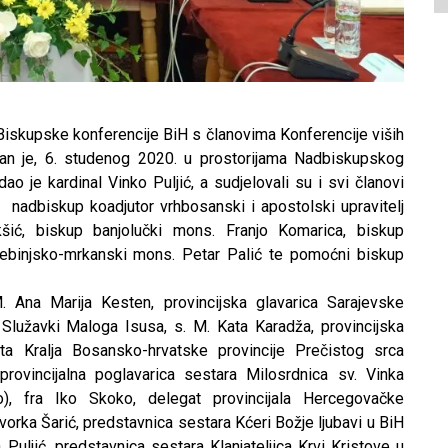
skupske konferencije BiH s članovima Konferencije viših
žan je, 6. studenog 2020. u prostorijama Nadbiskupskog
ao je kardinal Vinko Puljić, a sudjelovali su i svi članovi
nadbiskup koadjutor vrhbosanski i apostolski upravitelj
ić, biskup banjolučki mons. Franjo Komarica, biskup
trebinjsko-mrkanski mons. Petar Palić te pomoćni biskup
. Ana Marija Kesten, provincijska glavarica Sarajevske
lužavki Maloga Isusa, s. M. Kata Karadža, provincijska
sta Kralja Bosansko-hrvatske provincije Prečistog srca
 provincijalna poglavarica sestara Milosrdnica sv. Vinka
), fra Iko Skoko, delegat provincijala Hercegovačke
avorka Šarić, predstavnica sestara Kćeri Božje ljubavi u BiH
 Puljić, predstavnica sestara Klanjateljica Krvi Kristove u