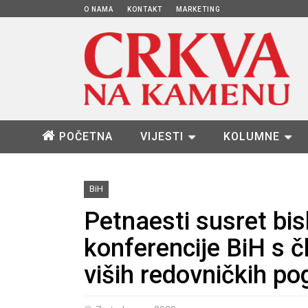
O NAMA
KONTAKT
MARKETING
POČETNA
VIJESTI
KOLUMNE
BiH
Petnaesti susret bi
konferencije BiH s 
viših redovničkih po