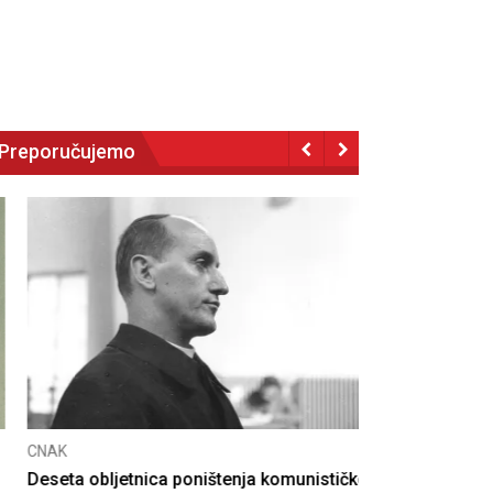
Preporučujemo
NAK
eseta obljetnica poništenja komunističke