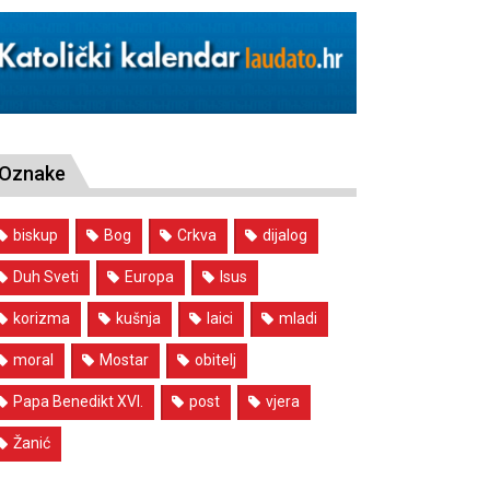
Oznake
biskup
Bog
Crkva
dijalog
Duh Sveti
Europa
Isus
korizma
kušnja
laici
mladi
moral
Mostar
obitelj
Papa Benedikt XVI.
post
vjera
Žanić