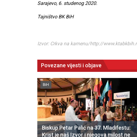
Sarajevo, 6. studenog 2020.
Tajništvo BK BiH
Izvor: Crkva na kamenu/http://www.ktabkbih.
Povezane vijesti i objave
BiH
Biskup Petar Palić na 37. Mladifestu:
Krist je naš Izvor i njegova milost ne