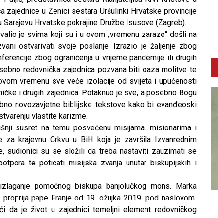
ca zajednice u Zenici sestara Uršulinki Hrvatske provincije
 u Sarajevu Hrvatske pokrajine Družbe Isusove (Zagreb).
hvalio je svima koji su i u ovom „vremenu zaraze“ došli na
ni ostvarivati svoje poslanje. Izrazio je žaljenje zbog
erencije zbog ograničenja u vrijeme pandemije ili drugih
osebno redovnička zajednica pozvana biti oaza molitve te
ovom vremenu sve veće izolacije od svijeta i upućenosti
vničke i drugih zajednica. Potaknuo je sve, a posebno Bogu
bno novozavjetne biblijske tekstove kako bi evanđeoski
ostvarenju vlastite karizme.
išnji susret na temu posvećenu misijama, misionarima i
e za krajevnu Crkvu u BiH koja je završila Izvanrednim
sudionici su se složili da treba nastaviti zauzimati se
 potpora te poticati misijska zvanja unutar biskupijskih i
su izlaganje pomoćnog biskupa banjolučkog mons. Marka
proprija pape Franje od 19. ožujka 2019. pod naslovom
CNAK
C
ći da je život u zajednici temeljni element redovničkog
Smrtovdan nadbiskupa Petra Čule
D