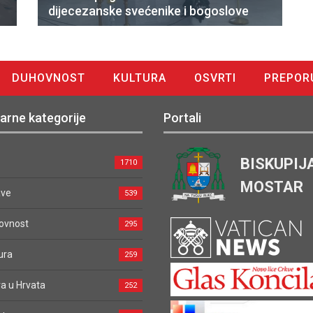
dijecezanske svećenike i bogoslove
DUHOVNOST
KULTURA
OSVRTI
PREPOR
arne kategorije
Portali
BISKUPIJ
1710
MOSTAR
ave
539
ovnost
295
ura
259
a u Hrvata
252