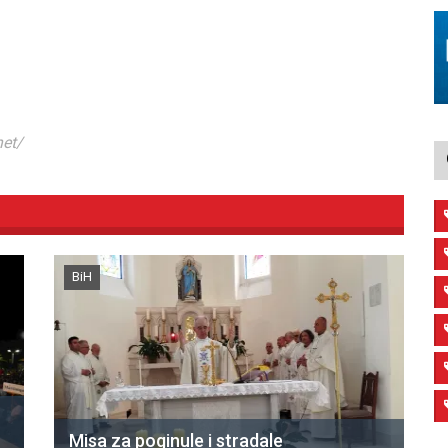
net/
BiH
Misa za poginule i stradale