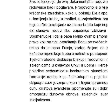
života, kazao je da ovaj dokument štiti redov
redovnice kao i poglavare. Progovorio je o vri
kršćanske zajednice, kako ju opisuju Djela apost
u lomljenju kruha, u molitvi, u zajedništvu br
zajedničko pristajanje uz Isusa Krista koje n
da članove redovničke zajednice zbližava 
Spomenuo je i da je papa Franjo ovim pismom
prava koji se tiču otpuštanja Bogu posvećenih 
rekao da je papa Franjo, vođen željom da z
zaštitne mjere koje treba umetnuti u postojeć
Tijekom plodne diskusije biskupi, redovnici i 
zajednicama u krajevnoj Crkvi u Bosni i Her
pojedine nedoumice u konkretnim situacijama.
formacije osoba koje žele stupiti u pojedinu
uključuje sazrijevanje u vjeri i trajnu sprem
duhu Kristova evanđelja. Spomenute su i dobri 
omogućuju duhovne obnove, zajednički susr
inicijativama.