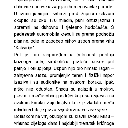
duhovne obnove u zagrljaju hercegovačke prirode.
U ranim jutarnjim satima, pred župnom crkvom
okupilo se oko 130 mladih, puni entuzijazma i
spremni na duhovno i tjelesno hodočašće. S
pedesetak automobila krenuli su prema podnožju
planine, gdje je započeo njihov uspon prema vrhu
“Kalvarije”.
Put je bio raspoređen u četrnaest postaja
križnoga puta, simbolično prateći Isusov put
patnje i otkupljenja. Uspon nije bio nimalo lagan –
zahtjevna staza, promjenjiv teren i fizički napor
izazivali su sudionike na svakom koraku. Ipak,
nitko nije odustao. Snagu su nalazili u molitvi,
pjesmi i međusobnoj podršci koja se osjećala na
svakom koraku. Zajedništvo koje je vladalo među
mladima bilo je pravo svjedočanstvo žive vjere.
Dolaskom na vrh, okupljeni su slavili svetu Misu –
vrhunac cijeloga dana i najdublji trenutak križnoga