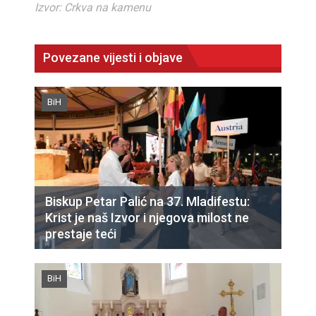
Izvor: Crkva na kamenu
Povezane vijesti i objave
BiH
Biskup Petar Palić na 37. Mladifestu:
Krist je naš Izvor i njegova milost ne
prestaje teći
BiH