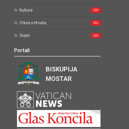
Kultura
259
Crkva u Hrvata
252
Svijet
225
Portali
BISKUPIJA
MOSTAR