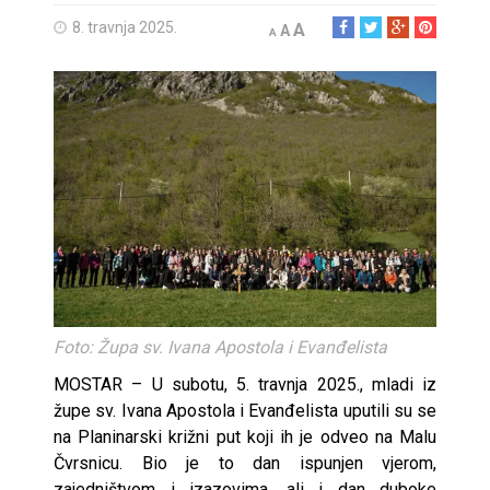
8. travnja 2025.
A
A
A
Foto: Župa sv. Ivana Apostola i Evanđelista
MOSTAR – U subotu, 5. travnja 2025., mladi iz
župe sv. Ivana Apostola i Evanđelista uputili su se
na Planinarski križni put koji ih je odveo na Malu
Čvrsnicu. Bio je to dan ispunjen vjerom,
zajedništvom i izazovima, ali i dan duboke