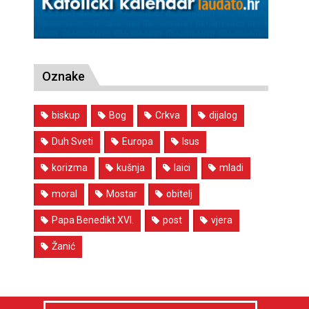
Oznake
biskup
Bog
Crkva
dijalog
Duh Sveti
Europa
Isus
korizma
kušnja
laici
mladi
moral
Mostar
obitelj
Papa Benedikt XVI.
post
vjera
Žanić