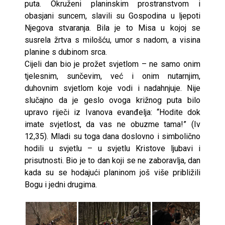
puta. Okruženi planinskim prostranstvom i
obasjani suncem, slavili su Gospodina u ljepoti
Njegova stvaranja. Bila je to Misa u kojoj se
susrela žrtva s milošću, umor s nadom, a visina
planine s dubinom srca.
Cijeli dan bio je prožet svjetlom – ne samo onim
tjelesnim, sunčevim, već i onim nutarnjim,
duhovnim svjetlom koje vodi i nadahnjuje. Nije
slučajno da je geslo ovoga križnog puta bilo
upravo riječi iz Ivanova evanđelja: “Hodite dok
imate svjetlost, da vas ne obuzme tama!” (Iv
12,35). Mladi su toga dana doslovno i simbolično
hodili u svjetlu – u svjetlu Kristove ljubavi i
prisutnosti. Bio je to dan koji se ne zaboravlja, dan
kada su se hodajući planinom još više približili
Bogu i jedni drugima.