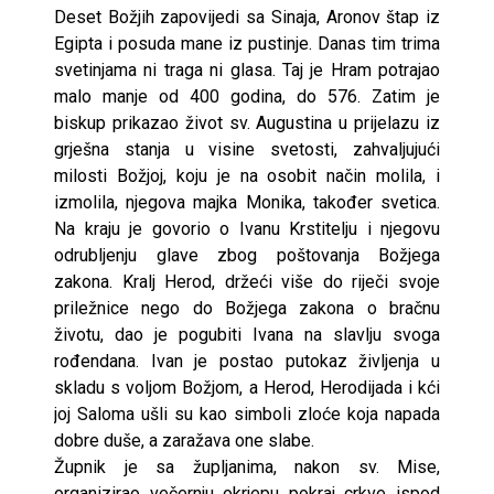
Deset Božjih zapovijedi sa Sinaja, Aronov štap iz
Egipta i posuda mane iz pustinje. Danas tim trima
svetinjama ni traga ni glasa. Taj je Hram potrajao
malo manje od 400 godina, do 576. Zatim je
biskup prikazao život sv. Augustina u prijelazu iz
grješna stanja u visine svetosti, zahvaljujući
milosti Božjoj, koju je na osobit način molila, i
izmolila, njegova majka Monika, također svetica.
Na kraju je govorio o Ivanu Krstitelju i njegovu
odrubljenju glave zbog poštovanja Božjega
zakona. Kralj Herod, držeći više do riječi svoje
priležnice nego do Božjega zakona o bračnu
životu, dao je pogubiti Ivana na slavlju svoga
rođendana. Ivan je postao putokaz življenja u
skladu s voljom Božjom, a Herod, Herodijada i kći
joj Saloma ušli su kao simboli zloće koja napada
dobre duše, a zaražava one slabe.
Župnik je sa župljanima, nakon sv. Mise,
organizirao večernju okrjepu pokraj crkve ispod