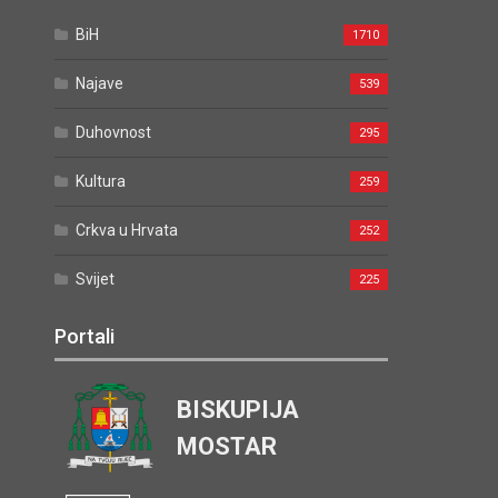
BiH
1710
Najave
539
Duhovnost
295
Kultura
259
Crkva u Hrvata
252
Svijet
225
Portali
BISKUPIJA
MOSTAR