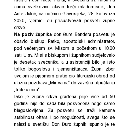
samu svetkovinu slavio treći mladomisnik, don
Ante Jukić, na uočnicu Glavosijeka, 28. kolovoza
2020., vjernici su prisustvovali posveti župne
crkve.
Na poziv župnika
don Đure Bendera posvetu je
obavio biskup Ratko, apostolski administrator,
pod večernjom sv. Misom s početkom u 18.00
sati. U sv. Misi s biskupom i župnikom sudjelovalo
je desetak svećenika, a u asistenciji bilo je isto
toliko bogoslova i sjemeništaraca. Župni zbor
svojom je pjesmom pratio cio liturgijski obred od
ulazna pozdrava „Mir vama“ do završna otpuštanja
„Idite u miru“.
Iako je župna crkva građena prije više od 50
godina, nije do sada bila posvećena nego samo
blagoslovljena. Za posvetu se traži kamena
stabilnost oltara i, po mogućnosti, svega što se
nalazi u svetištu. Don Đuro župnik ispunio je te