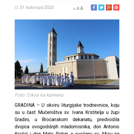
31. kolovoza 2020.
A
A
A
Foto: Crkva na kamenu
GRADINA – U okviru liturgijske trodnevnice, koju
su u čast Mučeništva sv. Ivana Krstitelja u župi
Gradini, u Broćanskom dekanatu, predvodila
dvojica ovogodišnjih mladomisnika, don Antonio
Krešić i don Mate Pehar, a svečanu sv. Misu na