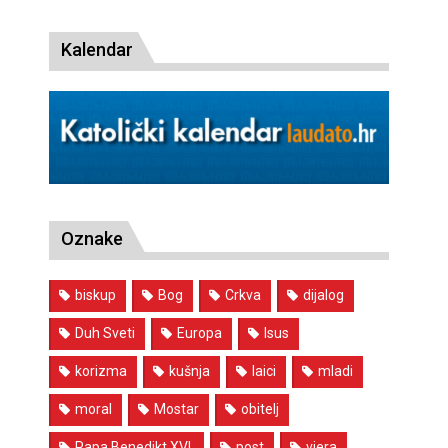
Kalendar
Oznake
biskup
Bog
Crkva
dijalog
Duh Sveti
Europa
Isus
korizma
kušnja
laici
mladi
moral
Mostar
obitelj
Papa Benedikt XVI.
post
vjera