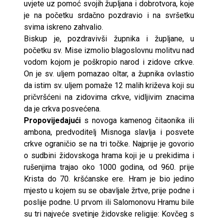
uvjete uz pomoć svojih župljana i dobrotvora, koje
je na početku srdačno pozdravio i na svršetku
svima iskreno zahvalio.
Biskup je, pozdravivši župnika i župljane, u
početku sv. Mise izmolio blagoslovnu molitvu nad
vodom kojom je poškropio narod i zidove crkve.
On je sv. uljem pomazao oltar, a župnika ovlastio
da istim sv. uljem pomaže 12 malih križeva koji su
pričvršćeni na zidovima crkve, vidljivim znacima
da je crkva posvećena.
Propovijedajući
s novoga kamenog čitaonika ili
ambona, predvoditelj Misnoga slavlja i posvete
crkve ograničio se na tri točke. Najprije je govorio
o sudbini židovskoga hrama koji je u prekidima i
rušenjima trajao oko 1000 godina, od 960. prije
Krista do 70. kršćanske ere. Hram je bio jedino
mjesto u kojem su se obavljale žrtve, prije podne i
poslije podne. U prvom ili Salomonovu Hramu bile
su tri najveće svetinje židovske religije: Kovčeg s