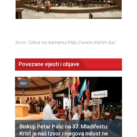
Izvor: Crkva na kamenu/http://www.md-tm.ba/
Povezane vijesti i objave
BiH
Biskup Petar Palić na 37. Mladifestu:
Krist je naš Izvor i njegova milost ne