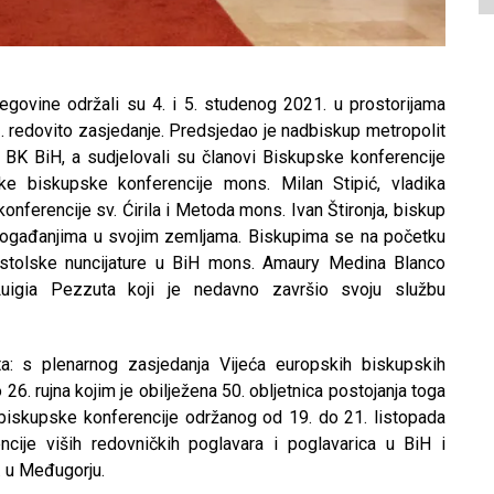
govine održali su 4. i 5. studenog 2021. u prostorijama
. redovito zasjedanje. Predsjedao je nadbiskup metropolit
k BK BiH, a sudjelovali su članovi Biskupske konferencije
ke biskupske konferencije mons. Milan Stipić, vladika
nferencije sv. Ćirila i Metoda mons. Ivan Štironja, biskup
im događanjima u svojim zemljama. Biskupima se na početku
postolske nuncijature u BiH mons. Amaury Medina Blanco
Luigia Pezzuta koji je nedavno završio svoju službu
ta: s plenarnog zasjedanja Vijeća europskih biskupskih
6. rujna kojim je obilježena 50. obljetnica postojanja toga
 biskupske konferencije održanog od 19. do 21. listopada
cije viših redovničkih poglavara i poglavarica u BiH i
. u Međugorju.