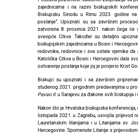
zajednicama i na razini biskupskih konfere
Biskupsku Sinodu u Rimu 2023. godine na t
poslanje“. Upoznati su sa završnim proces
zatvorena 8. prosinca 2021. nakon čega će s
sveopće Crkve. Također su detaljno upozna
biskupijskim zajednicama u Bosni i Hercegovin
redovnike, redovnice i sve ostale vjernike da 
Katolička Crkva u Bosni i Hercegovini dala svo
ostvarenje poslanja koje joj je povjerio Krist G
Biskupi su upoznati i sa završnim priprema
studenog 2021. prigodnim predavanjima u pro
Pavao II.
u Sarajevu za đakone svih biskupija i 
Nakon što je Hrvatska biskupska konferencija,
listopada 2021. u Zagrebu, usvojila prijevod no
Lauretanskim litanijama i u Litanijama sv. J
Hercegovine. Spomenute Litanije s prijevodom n