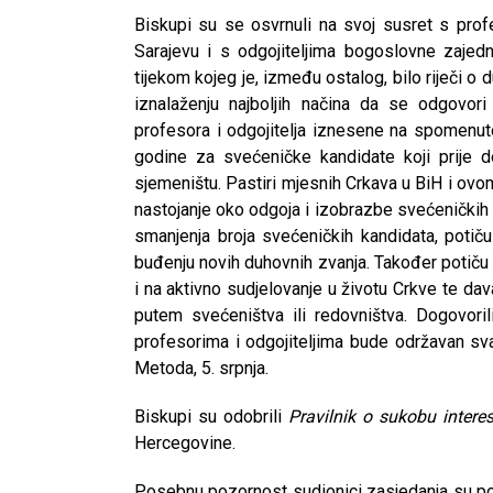
Biskupi su se osvrnuli na svoj susret s prof
Sarajevu i s odgojiteljima bogoslovne zajed
tijekom kojeg je, između ostalog, bilo riječi o 
iznalaženju najboljih načina da se odgovori
profesora i odgojitelja iznesene na spomenuto
godine za svećeničke kandidate koji prije 
sjemeništu. Pastiri mjesnih Crkava u BiH i ovo
nastojanje oko odgoja i izobrazbe svećeničkih k
smanjenja broja svećeničkih kandidata, potiču
buđenju novih duhovnih zvanja. Također potiču s
i na aktivno sudjelovanje u životu Crkve te da
putem svećeništva ili redovništva. Dogovori
profesorima i odgojiteljima bude održavan sva
Metoda, 5. srpnja.
Biskupi su odobrili
Pravilnik o sukobu intere
Hercegovine.
CNAK
Kad se nasilje pretvara u optužnicu
Posebnu pozornost sudionici zasjedanja su pos