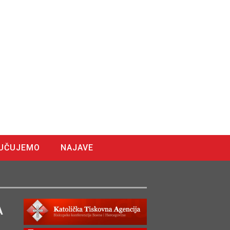
UČUJEMO
NAJAVE
A