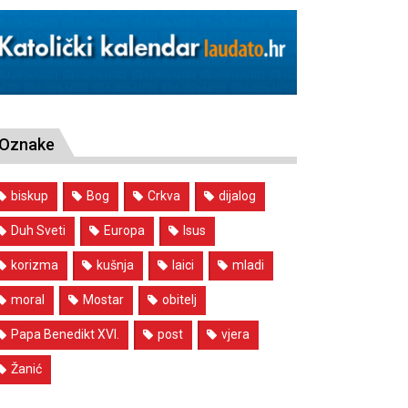
Oznake
biskup
Bog
Crkva
dijalog
Duh Sveti
Europa
Isus
korizma
kušnja
laici
mladi
moral
Mostar
obitelj
Papa Benedikt XVI.
post
vjera
Žanić