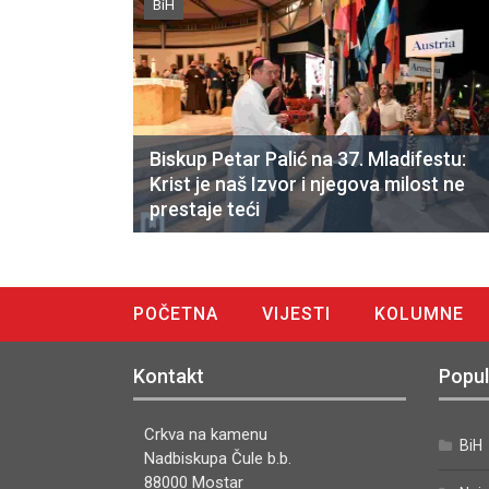
BiH
Biskup Petar Palić na 37. Mladifestu:
Krist je naš Izvor i njegova milost ne
prestaje teći
POČETNA
VIJESTI
KOLUMNE
DIGITALNO IZDANJE
Kontakt
Popul
Crkva na kamenu
BiH
Nadbiskupa Čule b.b.
88000 Mostar