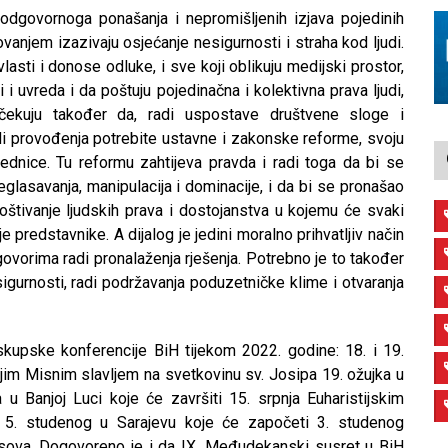
odgovornoga ponašanja i nepromišljenih izjava pojedinih
ovanjem izazivaju osjećanje nesigurnosti i straha kod ljudi.
vlasti i donose odluke, i sve koji oblikuju medijski prostor,
 i uvreda i da poštuju pojedinačna i kolektivna prava ljudi,
 Očekuju također da, radi uspostave društvene sloge i
i provođenja potrebite ustavne i zakonske reforme, svoju
dnice. Tu reformu zahtijeva pravda i radi toga da bi se
glasavanja, manipulacija i dominacije, i da bi se pronašao
poštivanje ljudskih prava i dostojanstva u kojemu će svaki
e predstavnike. A dijalog je jedini moralno prihvatljiv način
egovorima radi pronalaženja rješenja. Potrebno je to također
 sigurnosti, radi podržavanja poduzetničke klime i otvaranja
skupske konferencije BiH tijekom 2022. godine: 18. i 19.
njim Misnim slavljem na svetkovinu sv. Josipa 19. ožujka u
a u Banjoj Luci koje će završiti 15. srpnja Euharistijskim
 i 5. studenog u Sarajevu koje će započeti 3. studenog
usova. Dogovoreno je i da IX. Međudekanski susret u BiH