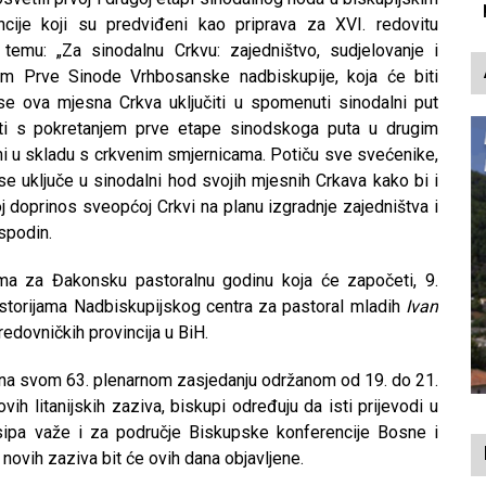
p
ncije koji su predviđeni kao priprava za XVI. redovitu
emu: „Za sinodalnu Crkvu: zajedništvo, sudjelovanje i
om Prve Sinode Vrhbosanske nadbiskupije, koja će biti
e ova mjesna Crkva uključiti u spomenuti sinodalni put
ti s pokretanjem prve etape sinodskoga puta u drugim
i u skladu s crkvenim smjernicama. Potiču sve svećenike,
se uključe u sinodalni hod svojih mjesnih Crkava kako bi i
j doprinos sveopćoj Crkvi na planu izgradnje zajedništva i
ospodin.
ma za Đakonsku pastoralnu godinu koja će započeti, 9.
storijama Nadbiskupijskog centra za pastoral mladih
Ivan
redovničkih provincija u BiH.
 na svom 63. plenarnom zasjedanju održanom od 19. do 21.
vih litanijskih zaziva, biskupi određuju da isti prijevodi u
osipa važe i za područje Biskupske konferencije Bosne i
ovih zaziva bit će ovih dana objavljene.