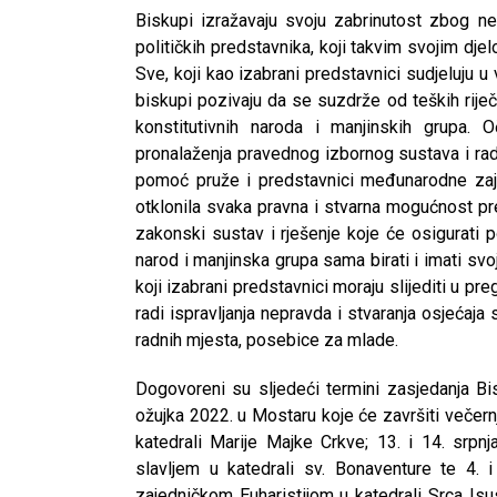
Biskupi izražavaju svoju zabrinutost zbog ne
političkih predstavnika, koji takvim svojim djel
Sve, koji kao izabrani predstavnici sudjeluju u 
biskupi pozivaju da se suzdrže od teških riječi
konstitutivnih naroda i manjinskih grupa.
pronalaženja pravednog izbornog sustava i rad
pomoć pruže i predstavnici međunarodne zaje
otklonila svaka pravna i stvarna mogućnost pre
zakonski sustav i rješenje koje će osigurati 
narod i manjinska grupa sama birati i imati svoj
koji izabrani predstavnici moraju slijediti u pr
radi ispravljanja nepravda i stvaranja osjećaja
radnih mjesta, posebice za mlade.
Dogovoreni su sljedeći termini zasjedanja Bi
ožujka 2022. u Mostaru koje će završiti večer
katedrali Marije Majke Crkve; 13. i 14. srpnj
slavljem u katedrali sv. Bonaventure te 4.
zajedničkom Euharistijom u katedrali Srca Is