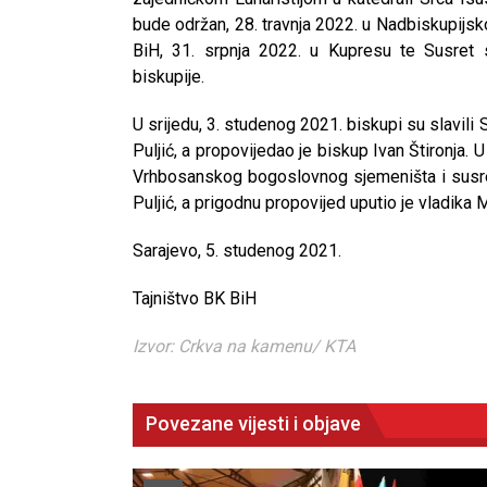
bude održan, 28. travnja 2022. u Nadbiskupij
BiH, 31. srpnja 2022. u Kupresu te Susret 
biskupije.
U srijedu, 3. studenog 2021. biskupi su slavili
Puljić, a propovijedao je biskup Ivan Štironja. U
Vrhbosanskog bogoslovnog sjemeništa i susre
Puljić, a prigodnu propovijed uputio je vladika M
Sarajevo, 5. studenog 2021.
Tajništvo BK BiH
Izvor: Crkva na kamenu/ KTA
Povezane vijesti i objave