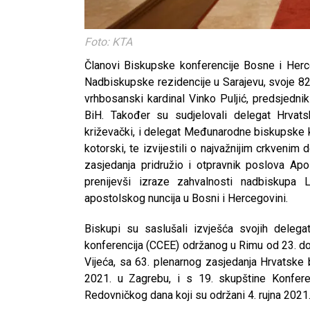
Foto: KTA
Članovi Biskupske konferencije Bosne i Herce
Nadbiskupske rezidencije u Sarajevu, svoje 82
vrhbosanski kardinal Vinko Puljić, predsjedni
BiH. Također su sudjelovali delegat Hrvats
križevački, i delegat Međunarodne biskupske ko
kotorski, te izvijestili o najvažnijim crkven
zasjedanja pridružio i otpravnik poslova A
prenijevši izraze zahvalnosti nadbiskupa 
apostolskog nuncija u Bosni i Hercegovini.
Biskupi su saslušali izvješća svojih delega
konferencija (CCEE) održanog u Rimu od 23. do 2
Vijeća, sa 63. plenarnog zasjedanja Hrvatske
2021. u Zagrebu, i s 19. skupštine Konferen
Redovničkog dana koji su održani 4. rujna 2021