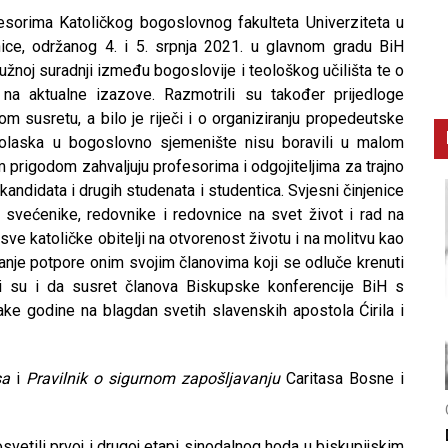
esorima Katoličkog bogoslovnog fakulteta Univerziteta u
nice, održanog 4. i 5. srpnja 2021. u glavnom gradu BiH
dužnoj suradnji između bogoslovije i teološkog učilišta te o
 na aktualne izazove. Razmotrili su također prijedloge
m susretu, a bilo je riječi i o organiziranju propedeutske
dolaska u bogoslovno sjemenište nisu boravili u malom
m prigodom zahvaljuju profesorima i odgojiteljima za trajno
andidata i drugih studenata i studentica. Svjesni činjenice
 svećenike, redovnike i redovnice na svet život i rad na
ve katoličke obitelji na otvorenost životu i na molitvu kao
vanje potpore onim svojim članovima koji se odluče krenuti
li su i da susret članova Biskupske konferencije BiH s
ke godine na blagdan svetih slavenskih apostola Ćirila i
sa
i
Pravilnik o sigurnom zapošljavanju
Caritasa Bosne i
CNAK
C
Smrtovdan nadbiskupa Petra Čule
D
vetili prvoj i drugoj etapi sinodalnog hoda u biskupijskim