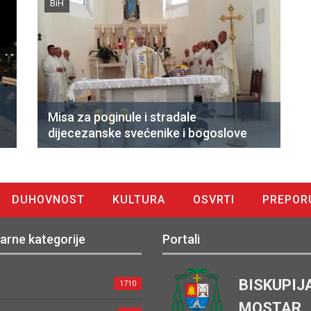
BiH
Misa za poginule i stradale
dijecezanske svećenike i bogoslove
DUHOVNOST
KULTURA
OSVRTI
PREPOR
arne kategorije
Portali
BISKUPIJ
1710
MOSTAR