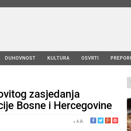
DUHOVNOST
KULTURA
OSVRTI
PREPOR
ovitog zasjedanja
ije Bosne i Hercegovine
A
A
A